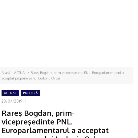
Acasă
ACTUAL
Rareş Bogdan, prim-vicepreşedinte PNL. Europarlamentarul a
acceptat propunerea lui Ludovic Orban
ACTUAL
POLITICĂ
23/07/2019
Rareş Bogdan, prim-
vicepreşedinte PNL.
Europarlamentarul a acceptat