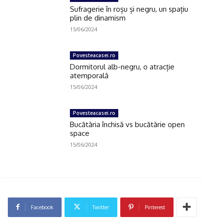
Sufragerie în roșu și negru, un spațiu
plin de dinamism
15/06/2024
Povesteacasei.ro
Dormitorul alb-negru, o atracție
atemporală
15/06/2024
Povesteacasei.ro
Bucătăria închisă vs bucătărie open
space
15/06/2024
Facebook
Twitter
Pinterest