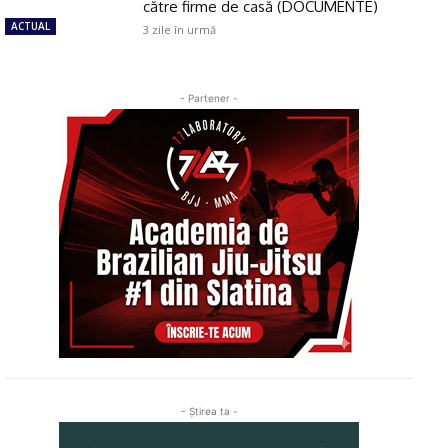
către firme de casă (DOCUMENTE)
ACTUAL
3 zile în urmă
- Partener -
- Ştirea ta -