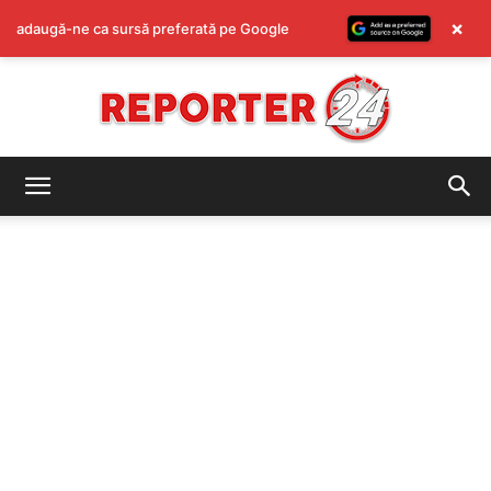
×
adaugă-ne ca sursă preferată pe Google
REPORTER24