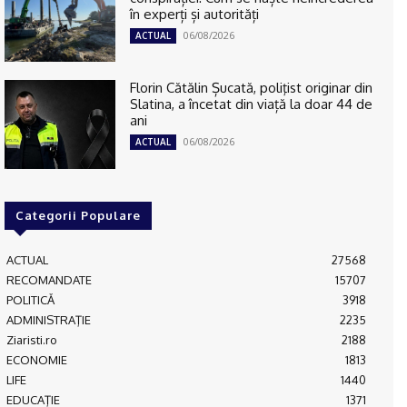
în experți și autorități
06/08/2026
ACTUAL
Florin Cătălin Șucată, poliţist originar din
Slatina, a încetat din viață la doar 44 de
ani
06/08/2026
ACTUAL
Categorii Populare
ACTUAL
27568
RECOMANDATE
15707
POLITICĂ
3918
ADMINISTRAŢIE
2235
Ziaristi.ro
2188
ECONOMIE
1813
LIFE
1440
EDUCAŢIE
1371