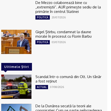
De Mezzo colaborează bine cu
„extremiştii“. AUR primește sediu de la
primărie în centrul Slatinei
20/07/2026
POLITICĂ
Gigel Știrbu, condamnat la daune
morale în procesul cu Florin Barbu
03/07/2026
POLITICĂ
Ultimele Știri
Scandal într-o comună din Olt. Un tânăr
a fost reţinut
07/08/2026
ACTUAL
De la Dunărea secată la teorii ale
conspirației: Cum se naște neîncrederea