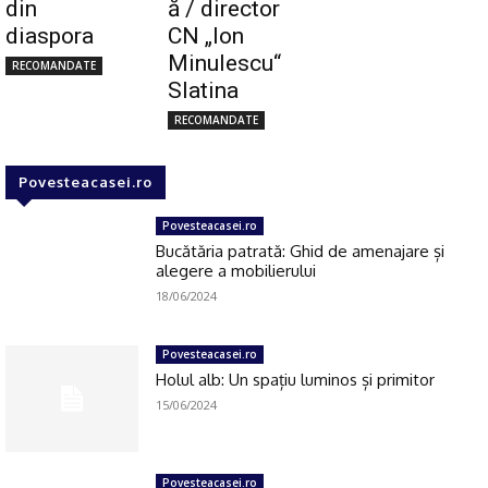
din
ă / director
diaspora
CN „Ion
Minulescu“
RECOMANDATE
Slatina
RECOMANDATE
Povesteacasei.ro
Povesteacasei.ro
Bucătăria patrată: Ghid de amenajare și
alegere a mobilierului
18/06/2024
Povesteacasei.ro
Holul alb: Un spațiu luminos și primitor
15/06/2024
Povesteacasei.ro