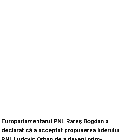
Europarlamentarul PNL Rareş Bogdan a
declarat că a acceptat propunerea liderului
PNL Ludovic Orban de a deveni prim-