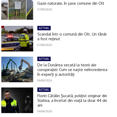
Gaze naturale, în şase comune din Olt
07/08/2026
ACTUAL
Scandal într-o comună din Olt. Un tânăr
a fost reţinut
07/08/2026
ACTUAL
De la Dunărea secată la teorii ale
conspirației: Cum se naște neîncrederea
în experți și autorități
06/08/2026
ACTUAL
Florin Cătălin Șucată, poliţist originar din
Slatina, a încetat din viață la doar 44 de
ani
06/08/2026