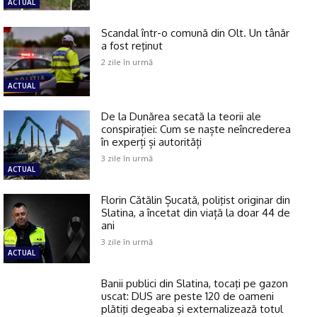
ACTUAL
Scandal într-o comună din Olt. Un tânăr
a fost reţinut
2 zile în urmă
ACTUAL
De la Dunărea secată la teorii ale
conspirației: Cum se naște neîncrederea
în experți și autorități
3 zile în urmă
ACTUAL
Florin Cătălin Șucată, poliţist originar din
Slatina, a încetat din viață la doar 44 de
ani
3 zile în urmă
ACTUAL
Banii publici din Slatina, tocaţi pe gazon
uscat: DUS are peste 120 de oameni
plătiţi degeaba şi externalizează totul