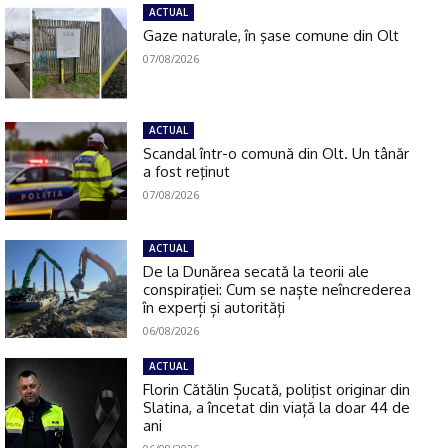
ACTUAL
Gaze naturale, în şase comune din Olt
07/08/2026
ACTUAL
Scandal într-o comună din Olt. Un tânăr
a fost reţinut
07/08/2026
ACTUAL
De la Dunărea secată la teorii ale
conspirației: Cum se naște neîncrederea
în experți și autorități
06/08/2026
ACTUAL
Florin Cătălin Șucată, poliţist originar din
Slatina, a încetat din viață la doar 44 de
ani