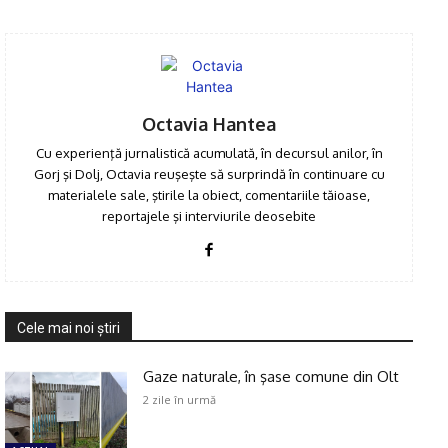
Click pe imagine
Octavia Hantea
Cu experienţă jurnalistică acumulată, în decursul anilor, în
Gorj şi Dolj, Octavia reuşeşte să surprindă în continuare cu
materialele sale, ştirile la obiect, comentariile tăioase,
reportajele şi interviurile deosebite
Cele mai noi ştiri
Gaze naturale, în şase comune din Olt
2 zile în urmă