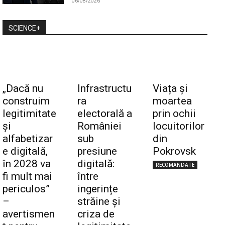
06/08/2026
SCIENCE+
„Dacă nu
Infrastructu
Viața și
construim
ra
moartea
legitimitate
electorală a
prin ochii
și
României
locuitorilor
alfabetizar
sub
din
e digitală,
presiune
Pokrovsk
în 2028 va
digitală:
RECOMANDATE
fi mult mai
între
periculos”
ingerințe
–
străine și
avertismen
criza de