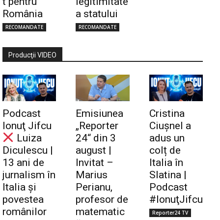
t pentru
legitimitate
România
a statului
RECOMANDATE
RECOMANDATE
Producţii VIDEO
Podcast
Emisiunea
Cristina
Ionuţ Jifcu
„Reporter
Ciuşnel a
Luiza
24“ din 3
adus un
Diculescu |
august |
colț de
13 ani de
Invitat –
Italia în
jurnalism în
Marius
Slatina |
Italia și
Perianu,
Podcast
povestea
profesor de
#IonuţJifcu
românilor
matematic
Reporter24 TV