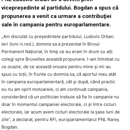
vicepreşedinte al partidului. Bogdan a spus că
propunerea a venit ca urmare a contribuţiei
sale în campania pentru europarlamentare.
„Am discutat cu preşedintele partidului, Ludovic Orban.
Ieri (luni-n.red.), domnia sa a prezentat în Biroul
Permanent Naţional, în timp ce eu eram în drum cu alţi
colegi spre Bruxelles această propunere. I-am întrebat cu
ce ocazie, de ce această onoare pentru mine şi mi-au
spus cu toţii, în frunte cu domnia sa, că aportul meu atât
în campania europarlamentară, cât şi după, când practic
eu nu am oprit motoarele, ci am continuat campania,
considerând că un politician trebuie să fie în campanie nu
doar în momentul campaniei electorale, ci şi între cicluri
electorale, iar acum avem cicluri electorale la şase luni de
zile”, a declarat, pentru RFI, europarlamentarul PNL Rareş
Bogdan.