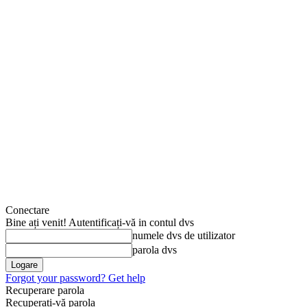
Conectare
Bine ați venit! Autentificați-vă in contul dvs
numele dvs de utilizator
parola dvs
Forgot your password? Get help
Recuperare parola
Recuperați-vă parola