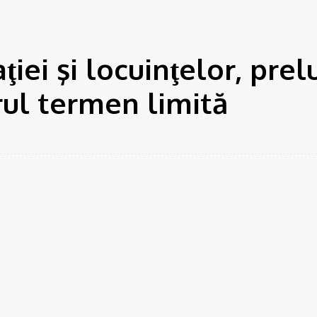
ei şi locuinţelor, prel
rul termen limită