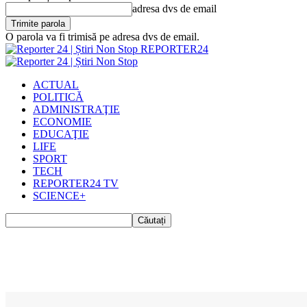
adresa dvs de email
O parola va fi trimisă pe adresa dvs de email.
REPORTER24
ACTUAL
POLITICĂ
ADMINISTRAŢIE
ECONOMIE
EDUCAŢIE
LIFE
SPORT
TECH
REPORTER24 TV
SCIENCE+
Acasă
ACTUAL
Recensământul populaţiei şi locuinţelor, prelungit din nou. Care este u