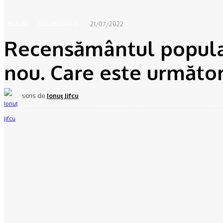
21/07/2022
ACTUAL
RECOMANDATE
Recensământul populaţi
nou. Care este următo
scris de
Ionuţ Jifcu