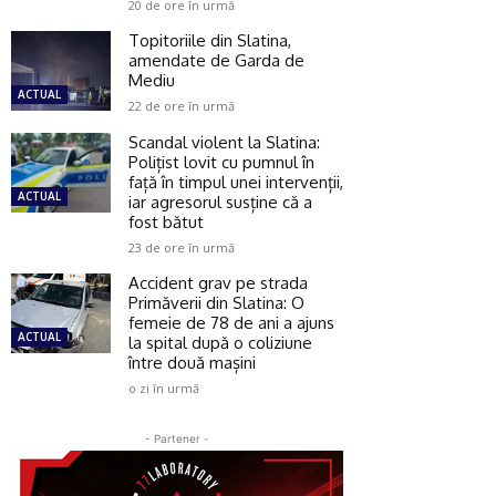
20 de ore în urmă
Topitoriile din Slatina,
amendate de Garda de
Mediu
ACTUAL
22 de ore în urmă
Scandal violent la Slatina:
Polițist lovit cu pumnul în
față în timpul unei intervenții,
ACTUAL
iar agresorul susține că a
fost bătut
23 de ore în urmă
Accident grav pe strada
Primăverii din Slatina: O
femeie de 78 de ani a ajuns
ACTUAL
la spital după o coliziune
între două mașini
o zi în urmă
- Partener -