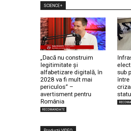
SCIENCE+
„Dacă nu construim
Infra
legitimitate și
elec
alfabetizare digitală, în
sub p
2028 va fi mult mai
între
periculos” –
criza
avertisment pentru
statu
România
RECOM
RECOMANDATE
Producţii VIDEO