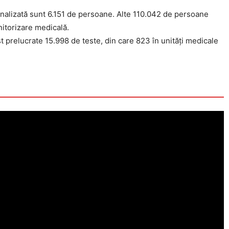
ționalizată sunt 6.151 de persoane. Alte 110.042 de persoane
onitorizare medicală.
ost prelucrate 15.998 de teste, din care 823 în unități medicale
Click pe imagine