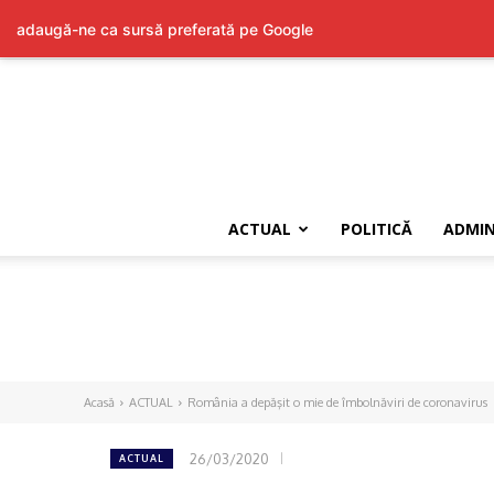
adaugă-ne ca sursă preferată pe Google
ACTUAL
POLITICĂ
ADMIN
Acasă
ACTUAL
România a depăşit o mie de îmbolnăviri de coronavirus
26/03/2020
ACTUAL