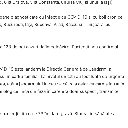
 6 la Craiova, 5 la Constanța, unul la Cluj și unul la Iași).
rsoane diagnosticate cu infecție cu COVID-19 și cu boli cronice
a, București, Iași, Suceava, Arad, Bacău și Timișoara, au
lte 123 de noi cazuri de îmbolnăvire. Pacienții nou confirmați
VID-19 este jandarm la Direcția Generală de Jandarmi a
ul în cadru familial. La nivelul unității au fost luate de urgență
a, atât a jandarmului în cauză, cât și a celor cu care a intrat în
ologice, încă din faza în care era doar suspect”, transmite
 pacienți, din care 23 în stare gravă. Starea de sănătate a