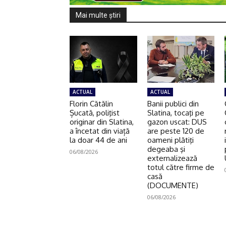
Mai multe ştiri
ACTUAL
ACTUAL
Florin Cătălin
Banii publici din
Șucată, poliţist
Slatina, tocaţi pe
originar din Slatina,
gazon uscat: DUS
a încetat din viață
are peste 120 de
la doar 44 de ani
oameni plătiţi
degeaba şi
06/08/2026
externalizează
totul către firme de
casă
(DOCUMENTE)
06/08/2026