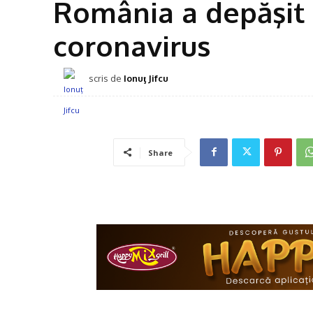
România a depăşit 
coronavirus
scris de
Ionuţ Jifcu
Share