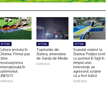
ACTUAL
ACTUAL
ACTUAL
Cultura țestului în
Topitoriile din
Scandal violent la
Oltenia. Primul pas
Slatina, amendate
Slatina: Polițist lovit
către
de Garda de Mediu
cu pumnul în față în
recunoașterea
timpul unei
05/08/2026
internațională în
intervenții, iar
patrimoniul
agresorul susține
UNESCO
că a fost bătut
05/08/2026
05/08/2026