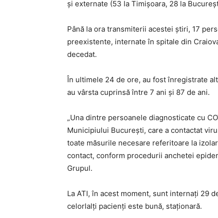
și externate (53 la Timișoara, 28 la București,
Până la ora transmiterii acestei ştiri, 17 pe
preexistente, internate în spitale din Craiov
decedat.
În ultimele 24 de ore, au fost înregistrate a
au vârsta cuprinsă între 7 ani și 87 de ani.
„Una dintre persoanele diagnosticate cu CO
Municipiului București, care a contactat virus
toate măsurile necesare referitoare la izolare
contact, conform procedurii anchetei epidemi
Grupul.
La ATI, în acest moment, sunt internați 29 de
celorlalți pacienți este bună, staționară.