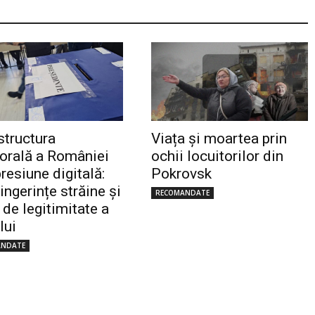
structura
Viața și moartea prin
torală a României
ochii locuitorilor din
resiune digitală:
Pokrovsk
 ingerințe străine și
RECOMANDATE
 de legitimitate a
lui
ANDATE