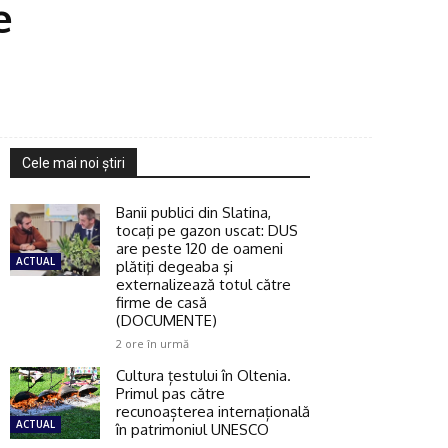
e
Cele mai noi ştiri
Banii publici din Slatina,
tocaţi pe gazon uscat: DUS
are peste 120 de oameni
ACTUAL
plătiţi degeaba şi
externalizează totul către
firme de casă
(DOCUMENTE)
2 ore în urmă
Cultura țestului în Oltenia.
Primul pas către
recunoașterea internațională
ACTUAL
în patrimoniul UNESCO