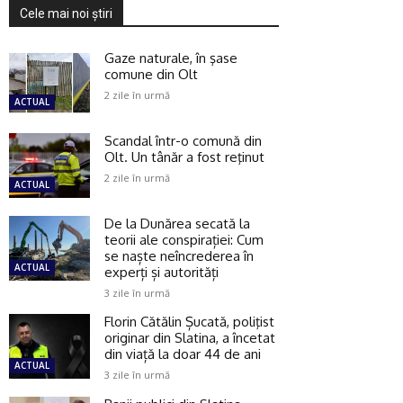
Cele mai noi ştiri
Gaze naturale, în şase
comune din Olt
2 zile în urmă
ACTUAL
Scandal într-o comună din
Olt. Un tânăr a fost reţinut
2 zile în urmă
ACTUAL
De la Dunărea secată la
teorii ale conspirației: Cum
se naște neîncrederea în
ACTUAL
experți și autorități
3 zile în urmă
Florin Cătălin Șucată, poliţist
originar din Slatina, a încetat
din viață la doar 44 de ani
ACTUAL
3 zile în urmă