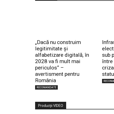
„Dacă nu construim
Infra
legitimitate și
elec
alfabetizare digitală, în
sub p
2028 va fi mult mai
între
periculos” –
criza
avertisment pentru
statu
România
RECOM
RECOMANDATE
Producţii VIDEO