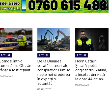
ACTUAL
ACTUAL
ACTUAL
Scandal într-o
De la Dunărea
Florin Cătălin
comună din Olt. Un
secată la teorii ale
Șucată, poliţist
tânăr a fost reţinut
conspirației: Cum se
originar din Slatina,
naște neîncrederea
a încetat din viață
07/08/2026
în experți și
la doar 44 de ani
autorități
06/08/2026
06/08/2026