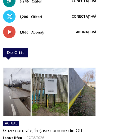
CONECTAȚI-VĂ
5,245
Cititori
CONECTAȚI-VĂ
1,200
Cititori
ABONAȚI-VĂ
1,860
Abonați
De Citit
ACTUAL
Gaze naturale, în şase comune din Olt
Ionuţ Jifcu
-
07/08/2026