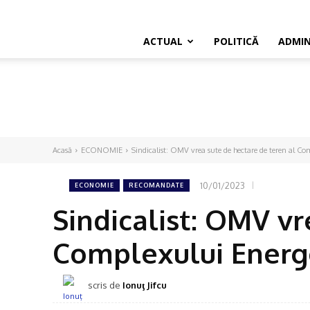
ACTUAL
POLITICĂ
ADMIN
Acasă
ECONOMIE
Sindicalist: OMV vrea sute de hectare de teren al Co
10/01/2023
ECONOMIE
RECOMANDATE
Sindicalist: OMV vr
Complexului Energe
scris de
Ionuţ Jifcu