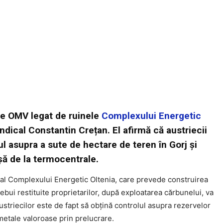
ce OMV legat de ruinele
Complexului Energetic
indical Constantin Crețan. El afirmă că austriecii
l asupra a sute de hectare de teren în Gorj și
șă de la termocentrale.
 al Complexului Energetic Oltenia, care prevede construirea
rebui restituite proprietarilor, după exploatarea cărbunelui, va
 austriecilor este de fapt să obțină controlul asupra rezervelor
metale valoroase prin prelucrare.