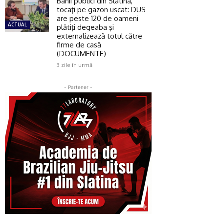
Banii publici din Slatina,
tocaţi pe gazon uscat: DUS
are peste 120 de oameni
ACTUAL
plătiţi degeaba şi
externalizează totul către
firme de casă
(DOCUMENTE)
3 zile în urmă
- Partener -