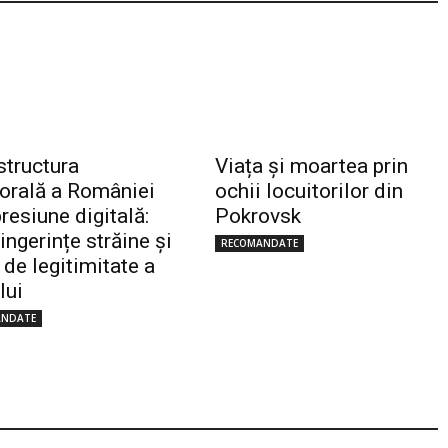
structura
Viața și moartea prin
torală a României
ochii locuitorilor din
resiune digitală:
Pokrovsk
 ingerințe străine și
RECOMANDATE
 de legitimitate a
lui
ANDATE