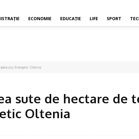
ISTRAŢIE
ECONOMIE
EDUCAŢIE
LIFE
SPORT
TEC
mplexului Energetic Oltenia
ea sute de hectare de t
tic Oltenia