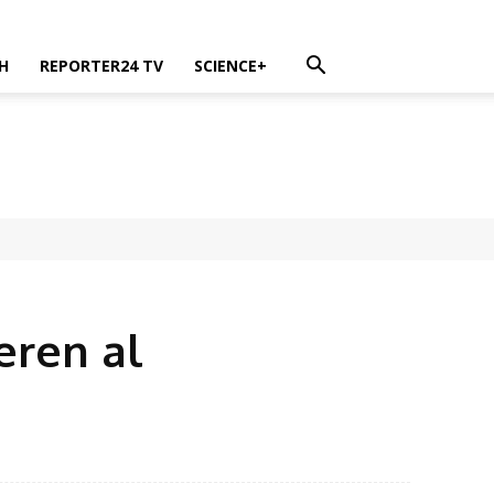
H
REPORTER24 TV
SCIENCE+
eren al