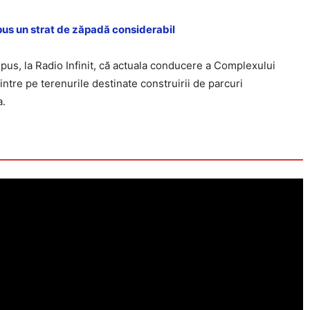
pus un strat de zăpadă considerabil
spus, la Radio Infinit, că actuala conducere a Complexului
 intre pe terenurile destinate construirii de parcuri
a.
Click pe imagine