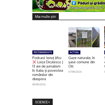
Mai multe ştiri
RECOMANDATE
ACTUAL
Podcast Ionuţ Jifcu
Gaze naturale, în
Luiza Diculescu |
şase comune din
13 ani de jurnalism
Olt
în Italia și povestea
07/08/2026
românilor din
diaspora
08/08/2026
SCIENCE+