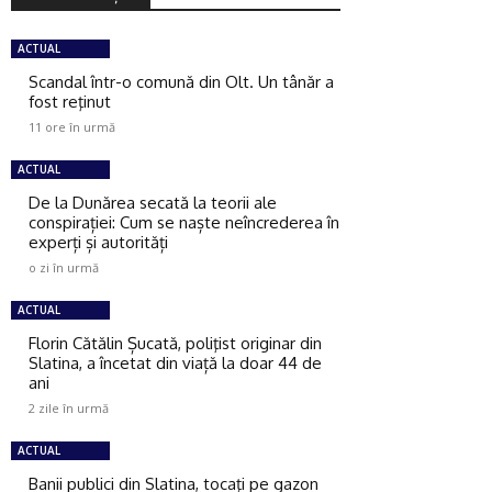
ACTUAL
Scandal într-o comună din Olt. Un tânăr a
fost reţinut
11 ore în urmă
ACTUAL
De la Dunărea secată la teorii ale
conspirației: Cum se naște neîncrederea în
experți și autorități
o zi în urmă
ACTUAL
Florin Cătălin Șucată, poliţist originar din
Slatina, a încetat din viață la doar 44 de
ani
2 zile în urmă
ACTUAL
Banii publici din Slatina, tocaţi pe gazon