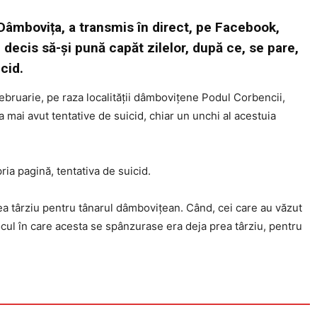
 Dâmbovița, a transmis în direct, pe Facebook,
 decis să-și pună capăt zilelor, după ce, se pare,
icid.
ebruarie, pe raza localității dâmbovițene Podul Corbencii,
 mai avut tentative de suicid, chiar un unchi al acestuia
ia pagină, tentativa de suicid.
ea târziu pentru tânarul dâmbovițean. Când, cei care au văzut
ocul în care acesta se spânzurase era deja prea târziu, pentru