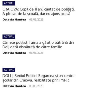
ACTUAL
CRAIOVA: Copil de 11 ani, căutat de polițiști.
A plecat de la școală, dar nu ajuns acasă
Octavia Hantea
-
03/03/2023
ACTUAL
Câinele polițist Tama a găsit o bătrână din
Dolj dată dispărută de către familie
Octavia Hantea
-
03/03/2023
ACTUAL
DOLJ | Sediul Poliției Segarcea și un centru
școlar din Craiova, reabilitate prin PNRR
Octavia Hantea
-
03/03/2023