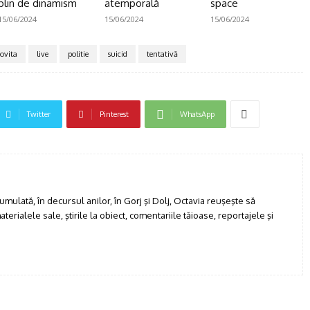
plin de dinamism
atemporală
space
15/06/2024
15/06/2024
15/06/2024
ovita
live
politie
suicid
tentativă
Twitter
Pinterest
WhatsApp
umulată, în decursul anilor, în Gorj şi Dolj, Octavia reuşeşte să
erialele sale, ştirile la obiect, comentariile tăioase, reportajele şi