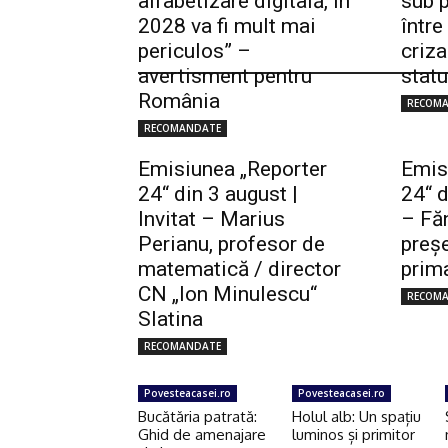
alfabetizare digitală, în
sub p
2028 va fi mult mai
între
periculos” –
criza
avertisment pentru
statu
România
RECOM
RECOMANDATE
Emisiunea „Reporter
Emis
24“ din 3 august |
24“ d
Invitat – Marius
– Făn
Perianu, profesor de
preşe
matematică / director
prima
CN „Ion Minulescu“
RECOM
Slatina
RECOMANDATE
Povesteacasei.ro
Povesteacasei.ro
Bucătăria patrată:
Holul alb: Un spațiu
Ghid de amenajare
luminos și primitor