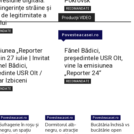
resiune digitală:
Pokrovsk
 ingerințe străine și
RECOMANDATE
 de legitimitate a
Producţii VIDEO
lui
ANDATE
Povesteacasei.ro
iunea „Reporter
Fănel Bădici,
in 27 iulie | Invitat
preşedintele USR Olt,
el Bădici,
vine la emisiunea
dinte USR Olt /
„Reporter 24“
r Izbiceni
RECOMANDATE
ANDATE
Povesteacasei.ro
Povesteacasei.ro
Povesteacasei.ro
Sufragerie în roșu și
Dormitorul alb-
Bucătăria închisă vs
negru, un spațiu
negru, o atracție
bucătărie open