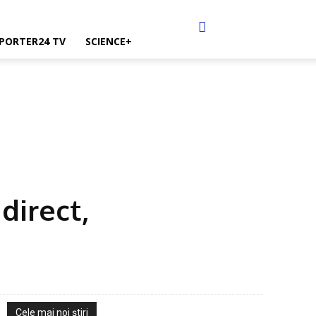
PORTER24 TV
SCIENCE+
direct,
Cele mai noi ştiri