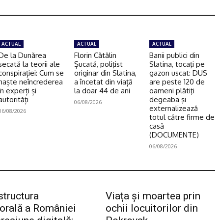
ACTUAL
ACTUAL
ACTUAL
De la Dunărea
Florin Cătălin
Banii publici din
secată la teorii ale
Șucată, poliţist
Slatina, tocaţi pe
conspirației: Cum se
originar din Slatina,
gazon uscat: DUS
naște neîncrederea
a încetat din viață
are peste 120 de
în experți și
la doar 44 de ani
oameni plătiţi
autorități
degeaba şi
06/08/2026
externalizează
06/08/2026
totul către firme de
casă
(DOCUMENTE)
06/08/2026
structura
Viața și moartea prin
torală a României
ochii locuitorilor din