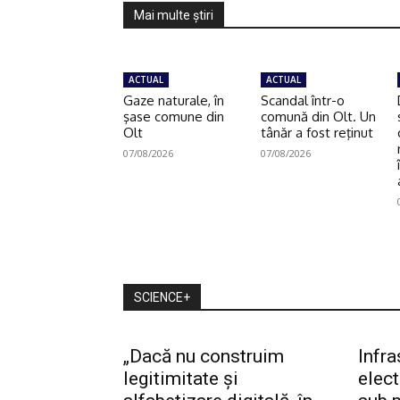
Mai multe ştiri
ACTUAL
ACTUAL
Gaze naturale, în
Scandal într-o
şase comune din
comună din Olt. Un
Olt
tânăr a fost reţinut
07/08/2026
07/08/2026
SCIENCE+
„Dacă nu construim
Infra
legitimitate și
elec