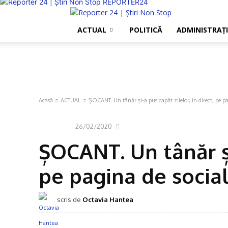
REPORTER24
ACTUAL
POLITICĂ
ADMINISTRAŢI
Acasă
ACTUAL
ȘOCANT. Un tânăr și-a pus capăt zilelor, în direct, pe pa
26/02/2020
ACTUAL
ȘOCANT. Un tânăr și-
pe pagina de social
scris de
Octavia Hantea