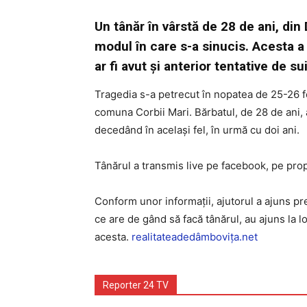
Un tânăr în vârstă de 28 de ani, din
modul în care s-a sinucis. Acesta a
ar fi avut și anterior tentative de su
Tragedia s-a petrecut în nopatea de 25-26 f
comuna Corbii Mari. Bărbatul, de 28 de ani, a
decedând în același fel, în urmă cu doi ani.
Tânărul a transmis live pe facebook, pe propr
Conform unor informații, ajutorul a ajuns pr
ce are de gând să facă tânărul, au ajuns la l
acesta.
realitateadedâmbovița.net
Reporter 24 TV