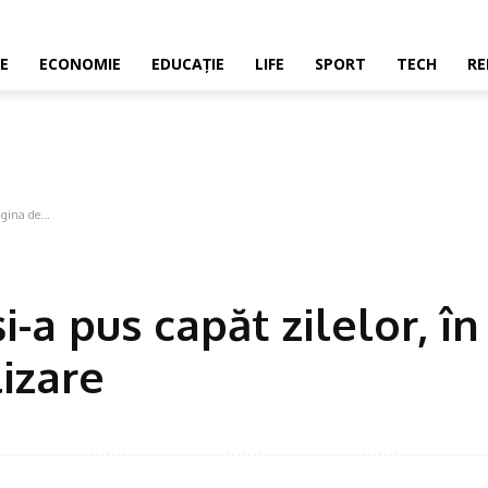
E
ECONOMIE
EDUCAŢIE
LIFE
SPORT
TECH
RE
gina de...
a pus capăt zilelor, în 
izare