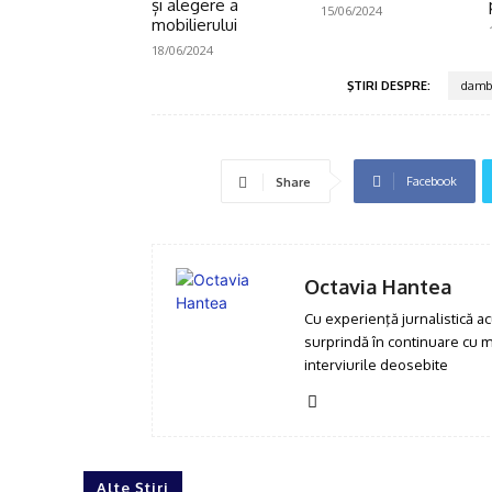
și alegere a
15/06/2024
mobilierului
18/06/2024
ŞTIRI DESPRE:
damb
Facebook
Share
Octavia Hantea
Cu experienţă jurnalistică ac
surprindă în continuare cu mat
interviurile deosebite
Alte Știri