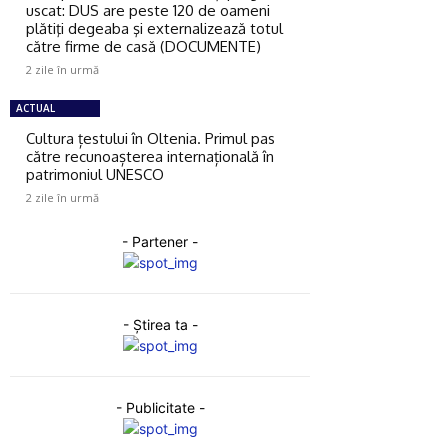
uscat: DUS are peste 120 de oameni
plătiţi degeaba şi externalizează totul
către firme de casă (DOCUMENTE)
2 zile în urmă
ACTUAL
Cultura țestului în Oltenia. Primul pas
către recunoașterea internațională în
patrimoniul UNESCO
2 zile în urmă
- Partener -
- Ştirea ta -
- Publicitate -