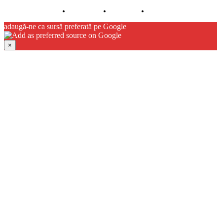
Despre noi
Publicitate
Contact
adaugă-ne ca sursă preferată pe Google
×