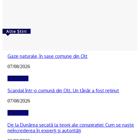
recunoașterea internațională în patrimoniul
UNESCO
Ionuţ Jifcu
-
05/08/2026
Alte Știri
ACTUAL
Gaze naturale, în şase comune din Olt
07/08/2026
ACTUAL
Scandal într-o comună din Olt. Un tânăr a fost reţinut
07/08/2026
ACTUAL
De la Dunărea secată la teorii ale conspirației: Cum se naște
neîncrederea în experți și autorități