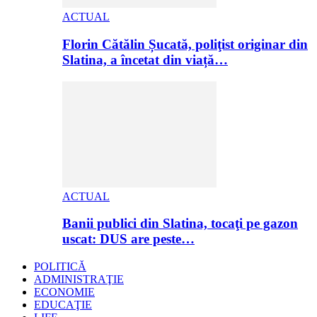
ACTUAL
Florin Cătălin Șucată, poliţist originar din
Slatina, a încetat din viață…
ACTUAL
Banii publici din Slatina, tocaţi pe gazon
uscat: DUS are peste…
POLITICĂ
ADMINISTRAŢIE
ECONOMIE
EDUCAŢIE