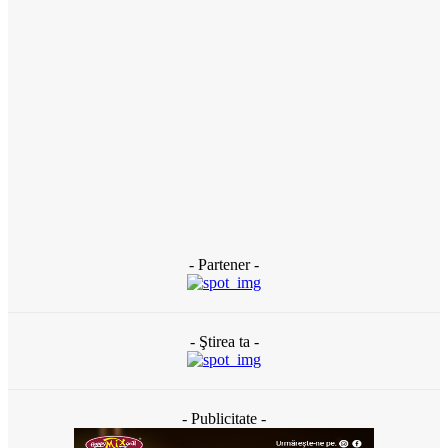
Banii publici din Slatina, tocaţi pe gazon uscat: DUS are peste
120 de oameni plătiţi degeaba şi externalizează totul către
firme de casă (DOCUMENTE)
2 zile în urmă
ACTUAL
Cultura țestului în Oltenia. Primul pas către recunoașterea
internațională în patrimoniul UNESCO
3 zile în urmă
- Partener -
- Ştirea ta -
- Publicitate -