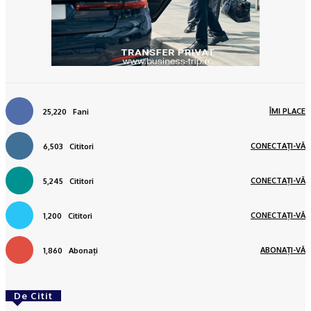
ÎMI PLACE
25,220
Fani
CONECTAȚI-VĂ
6,503
Cititori
CONECTAȚI-VĂ
5,245
Cititori
CONECTAȚI-VĂ
1,200
Cititori
ABONAȚI-VĂ
1,860
Abonați
De Citit