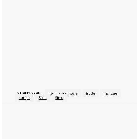
Sufragerie în roșu și negru, un spațiu plin de dinamism
15/06/2024
Povesteacasei.ro
Dormitorul alb-negru, o atracție atemporală
15/06/2024
Povesteacasei.ro
Bucătăria închisă vs bucătărie open space
15/06/2024
ŞTIRI DESPRE:
băuturi răcoritoare
fructe
mâncare
nutriţie
Sibiu
Simu
Facebook
Twitter
Pinterest
WhatsApp