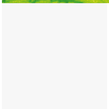
Mai multe ştiri
ACTUAL
Gaze naturale, în şase comune din Olt
07/08/2026
ACTUAL
Scandal într-o comună din Olt. Un tânăr a fost reţinut
07/08/2026
ACTUAL
De la Dunărea secată la teorii ale conspirației: Cum se naște
neîncrederea în experți și autorități
06/08/2026
ACTUAL