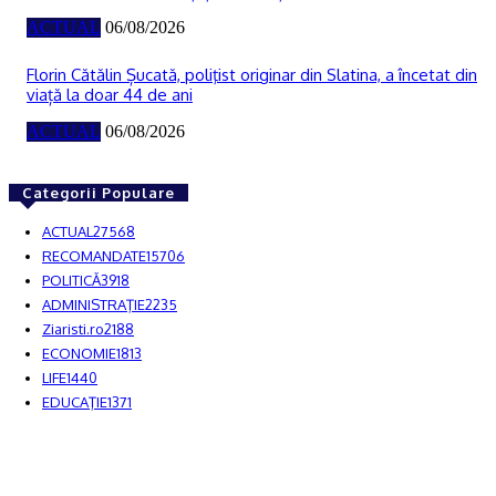
ACTUAL
06/08/2026
Florin Cătălin Șucată, poliţist originar din Slatina, a încetat din
viață la doar 44 de ani
ACTUAL
06/08/2026
Categorii Populare
ACTUAL
27568
RECOMANDATE
15706
POLITICĂ
3918
ADMINISTRAŢIE
2235
Ziaristi.ro
2188
ECONOMIE
1813
LIFE
1440
EDUCAŢIE
1371
© JFK Media & More SRL. Toate drepturile rezervate.