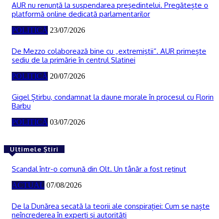
AUR nu renunţă la suspendarea președintelui. Pregătește o
platformă online dedicată parlamentarilor
POLITICĂ
23/07/2026
De Mezzo colaborează bine cu „extremiştii“. AUR primește
sediu de la primărie în centrul Slatinei
POLITICĂ
20/07/2026
Gigel Știrbu, condamnat la daune morale în procesul cu Florin
Barbu
POLITICĂ
03/07/2026
Ultimele Știri
Scandal într-o comună din Olt. Un tânăr a fost reţinut
ACTUAL
07/08/2026
De la Dunărea secată la teorii ale conspirației: Cum se naște
neîncrederea în experți și autorități