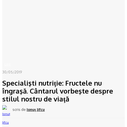
Acasă
LIFE
Specialişti nutriţie: Fructele nu îngraşă. Cântarul vorbeşte despre stilul
nostru de viaţă
LIFE
30/05/2019
Specialişti nutriţie: Fructele nu
îngraşă. Cântarul vorbeşte despre
stilul nostru de viaţă
scris de
Ionuţ Jifcu