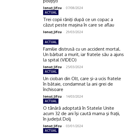
poliţişti
Ionuţ Jifcu
-
07/08/2024
ACTUAL
Trei copii răniţi după ce un copac a
căzut peste maşina în care se aflau
Ionuţ Jifcu
-
29/03/2024
ACTUAL
Familie distrusă cu un accident mortal.
Un bărbat a murit, iar fratele său a ajuns
la spital (VIDEO)
Ionuţ Jifcu
-
25/03/2024
ACTUAL
Un cioban din Olt, care şi-a ucis fratele
în bătaie, condamnat la ani grei de
închisoare
Ionuţ Jifcu
-
14/03/2024
ACTUAL
O tânără adoptată în Statele Unite
acum 32 de ani îşi caută mama şi fraţii,
în judeţul Dolj
Ionuţ Jifcu
-
03/01/2024
ACTUAL