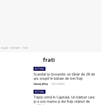
Acasă
Etichete
Frati
frati
ACTUAL
Scandal la Izvoarele: un tânăr de 28 de
ani, snopit în bătaie de trei frați
Ionuţ Jifcu
-
10/11/2025
ACTUAL
Triplă crimă în Capitală. Un bărbat care
şi-a ucis mama şi doi fraţi, reţinut de