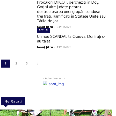
Procurorii DIICOT, percheziţii în Dolj,
Gorj şi alte judeţe pentru
destructurarea unei grupări conduse
trei fraţi. Ramificaţii în Statele Unite sau
Ţările de Jos...
Ionuţ Jifcu
-
23/11/2023
ACTUAL
Un nou SCANDAL la Craiova: Doi fraţi s-
au tăiat
Ionuţ Jifcu
-
13/11/2023
1
2
3
- Advertisement -
Nu Rataţi