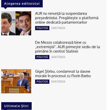
Alegerea editorului
AUR nu renunţă la suspendarea
președintelui. Pregătește o platformă
online dedicată parlamentarilor
23/07/2026
POLITICĂ
De Mezzo colaborează bine cu
„extremiştii“. AUR primește sediu de la
primărie în centrul Slatinei
20/07/2026
POLITICĂ
Gigel Știrbu, condamnat la daune
morale în procesul cu Florin Barbu
03/07/2026
POLITICĂ
Ultimele Știri