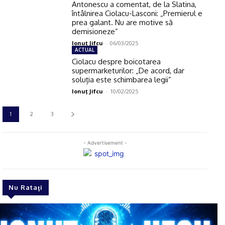
Antonescu a comentat, de la Slatina,
întâlnirea Ciolacu-Lasconi: „Premierul e
prea galant. Nu are motive să
demisioneze”
Ionuţ Jifcu
-
06/03/2025
ACTUAL
Ciolacu despre boicotarea
supermarketurilor: „De acord, dar
soluția este schimbarea legii”
Ionuţ Jifcu
-
10/02/2025
1
2
3
- Advertisement -
Nu Rataţi