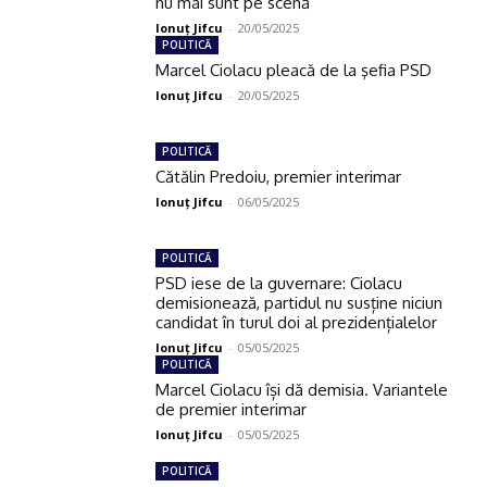
nu mai sunt pe scenă”
Ionuţ Jifcu
-
20/05/2025
POLITICĂ
Marcel Ciolacu pleacă de la şefia PSD
Ionuţ Jifcu
-
20/05/2025
POLITICĂ
Cătălin Predoiu, premier interimar
Ionuţ Jifcu
-
06/05/2025
POLITICĂ
PSD iese de la guvernare: Ciolacu
demisionează, partidul nu susține niciun
candidat în turul doi al prezidențialelor
Ionuţ Jifcu
-
05/05/2025
POLITICĂ
Marcel Ciolacu își dă demisia. Variantele
de premier interimar
Ionuţ Jifcu
-
05/05/2025
POLITICĂ