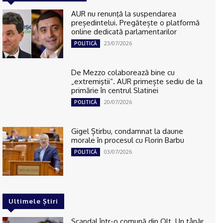
AUR nu renunţă la suspendarea
președintelui. Pregătește o platformă
online dedicată parlamentarilor
23/07/2026
POLITICĂ
De Mezzo colaborează bine cu
„extremiştii“. AUR primește sediu de la
primărie în centrul Slatinei
20/07/2026
POLITICĂ
Gigel Știrbu, condamnat la daune
morale în procesul cu Florin Barbu
03/07/2026
POLITICĂ
Ultimele Știri
Scandal într-o comună din Olt. Un tânăr