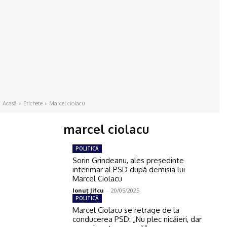
Acasă
Etichete
Marcel ciolacu
marcel ciolacu
POLITICĂ
Sorin Grindeanu, ales președinte
interimar al PSD după demisia lui
Marcel Ciolacu
Ionuţ Jifcu
-
20/05/2025
POLITICĂ
Marcel Ciolacu se retrage de la
conducerea PSD: „Nu plec nicăieri, dar