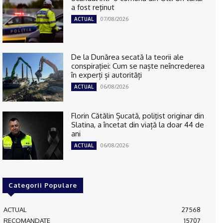
a fost reţinut
07/08/2026
ACTUAL
De la Dunărea secată la teorii ale
conspirației: Cum se naște neîncrederea
în experți și autorități
06/08/2026
ACTUAL
Florin Cătălin Șucată, poliţist originar din
Slatina, a încetat din viață la doar 44 de
ani
06/08/2026
ACTUAL
Categorii Populare
ACTUAL
27568
RECOMANDATE
15707