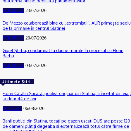
platformă online dedicată parlamentarilor
POLITICĂ
23/07/2026
De Mezzo colaborează bine cu „extremiştii“. AUR primește sediu
de la primărie în centrul Slatinei
POLITICĂ
20/07/2026
Gigel Știrbu, condamnat la daune morale în procesul cu Florin
Barbu
POLITICĂ
03/07/2026
Ultimele Știri
Florin Cătălin Șucată, poliţist originar din Slatina, a încetat din viaț
la doar 44 de ani
ACTUAL
06/08/2026
Banii publici din Slatina, tocaţi pe gazon uscat: DUS are peste 120
de oameni plătiţi degeaba şi externalizează totul către firme de