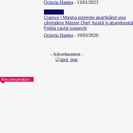
Octavia Hantea
-
13/01/2023
ACTUAL
Craiova | Mașina pizzeriei aparținând unui
câștigător Master Chef, furată și abandonată
Poliția caută suspecții
Octavia Hantea
-
19/03/2020
- Advertisement -
Recomandări
ACTUAL
De la Dunărea secată la teorii ale conspirației: Cum se naște
neîncrederea în experți și autorități
06/08/2026
ACTUAL