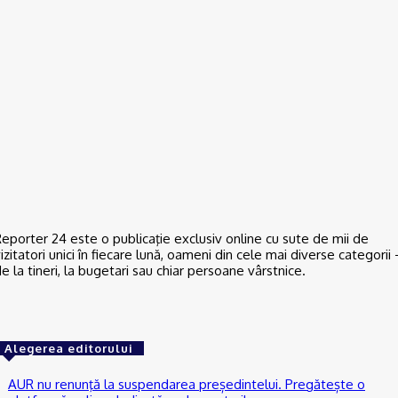
Florin Cătălin Șucată, poliţist originar din Slatina, a încetat din viaț
la doar 44 de ani
06/08/2026
ACTUAL
Banii publici din Slatina, tocaţi pe gazon uscat: DUS are peste 120
de oameni plătiţi degeaba şi externalizează totul către firme de
casă (DOCUMENTE)
06/08/2026
eporter 24 este o publicaţie exclusiv online cu sute de mii de
izitatori unici în fiecare lună, oameni din cele mai diverse categorii 
e la tineri, la bugetari sau chiar persoane vârstnice.
Alegerea editorului
AUR nu renunţă la suspendarea președintelui. Pregătește o