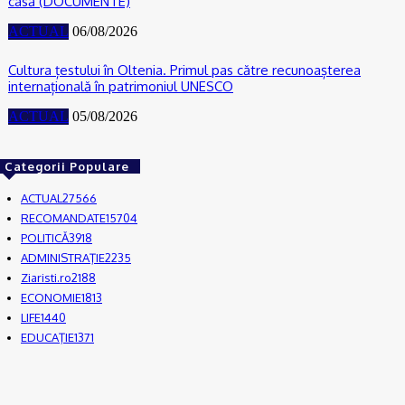
casă (DOCUMENTE)
ACTUAL
06/08/2026
Cultura țestului în Oltenia. Primul pas către recunoașterea
internațională în patrimoniul UNESCO
ACTUAL
05/08/2026
Categorii Populare
ACTUAL
27566
RECOMANDATE
15704
POLITICĂ
3918
ADMINISTRAŢIE
2235
Ziaristi.ro
2188
ECONOMIE
1813
LIFE
1440
EDUCAŢIE
1371