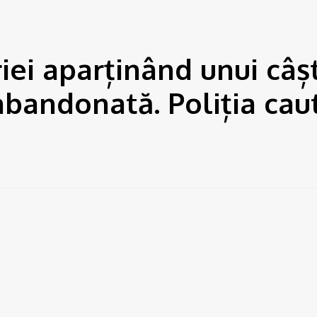
iei aparținând unui câș
abandonată. Poliția cau