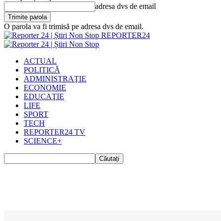
adresa dvs de email
O parola va fi trimisă pe adresa dvs de email.
REPORTER24
ACTUAL
POLITICĂ
ADMINISTRAŢIE
ECONOMIE
EDUCAŢIE
LIFE
SPORT
TECH
REPORTER24 TV
SCIENCE+
Acasă
ACTUAL
Craiova | Mașina pizzeriei aparținând unui câștigător Master Chef, fura