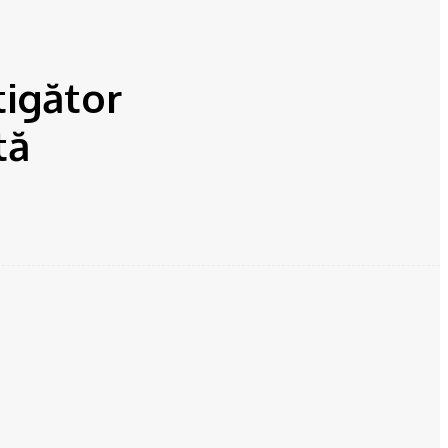
tigător
tă