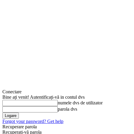
Conectare
Bine ați venit! Autentificați-vă in contul dvs
numele dvs de utilizator
parola dvs
Forgot your password? Get help
Recuperare parola
Recuperați-vă parola