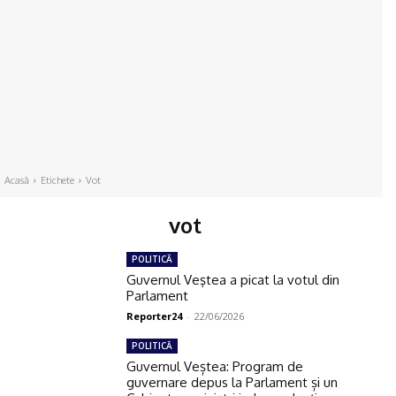
Acasă
Etichete
Vot
vot
POLITICĂ
Guvernul Veştea a picat la votul din
Parlament
Reporter24
-
22/06/2026
POLITICĂ
Guvernul Veștea: Program de
guvernare depus la Parlament și un