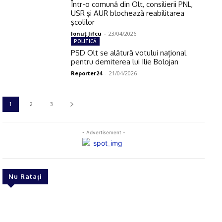
Într-o comună din Olt, consilierii PNL,
USR şi AUR blochează reabilitarea
şcolilor
Ionuţ Jifcu
-
23/04/2026
POLITICĂ
PSD Olt se alătură votului național
pentru demiterea lui Ilie Bolojan
Reporter24
-
21/04/2026
1
2
3
- Advertisement -
Nu Rataţi