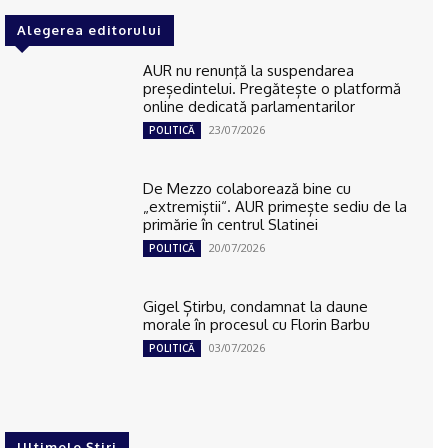
Alegerea editorului
AUR nu renunţă la suspendarea
președintelui. Pregătește o platformă
online dedicată parlamentarilor
23/07/2026
POLITICĂ
De Mezzo colaborează bine cu
„extremiştii“. AUR primește sediu de la
primărie în centrul Slatinei
20/07/2026
POLITICĂ
Gigel Știrbu, condamnat la daune
morale în procesul cu Florin Barbu
03/07/2026
POLITICĂ
Ultimele Știri