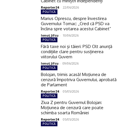
Cabinet cu miniștri independenți
Reporter24
-
22/06/2026
POLITICĂ
Marius Oprescu, despre învestirea
Guvernului Tomac: „Cred că PSD va
înclina spre votarea acestui Cabinet”
Ionuţ Jifcu
-
10/06/2026
POLITICĂ
Fără taxe noi și tăieri: PSD Olt anunță
condițiile clare pentru susținerea
viitorului Guvern
Ionuţ Jifcu
-
09/06/2026
POLITICĂ
Bolojan, trimis acasă! Moţiunea de
cenzură împotriva Guvernului, aprobată
de Parlament
Reporter24
-
05/05/2026
POLITICĂ
Ziua Z pentru Guvernul Bolojan:
Moțiunea de cenzură care poate
schimba soarta României
Reporter24
-
05/05/2026
POLITICĂ