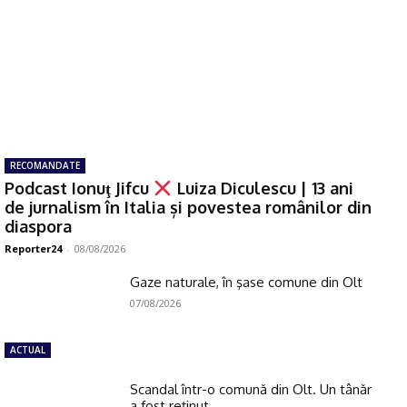
RECOMANDATE
Podcast Ionuţ Jifcu
Luiza Diculescu | 13 ani
de jurnalism în Italia și povestea românilor din
diaspora
Reporter24
-
08/08/2026
Gaze naturale, în şase comune din Olt
07/08/2026
ACTUAL
Scandal într-o comună din Olt. Un tânăr
a fost reţinut