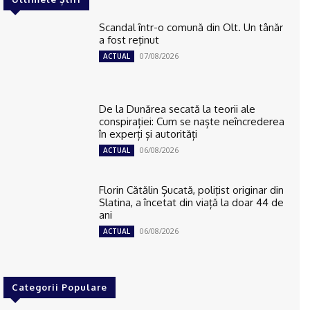
Scandal într-o comună din Olt. Un tânăr
a fost reţinut
07/08/2026
ACTUAL
De la Dunărea secată la teorii ale
conspirației: Cum se naște neîncrederea
în experți și autorități
06/08/2026
ACTUAL
Florin Cătălin Șucată, poliţist originar din
Slatina, a încetat din viață la doar 44 de
ani
06/08/2026
ACTUAL
Categorii Populare