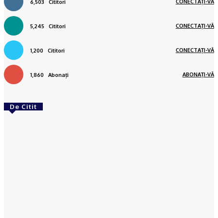
CONECTAȚI-VĂ
6,503
Cititori
CONECTAȚI-VĂ
5,245
Cititori
CONECTAȚI-VĂ
1,200
Cititori
ABONAȚI-VĂ
1,860
Abonați
De Citit
ACTUAL
CRAIOVA: Copil de 11 ani, căutat de polițiști. A
plecat de la școală, dar nu ajuns acasă
Octavia Hantea
-
03/03/2023
ACTUAL