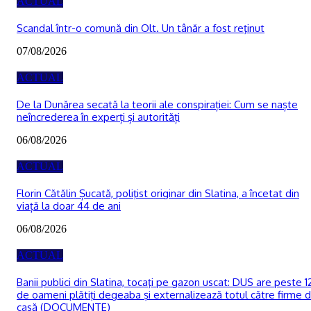
ACTUAL
Scandal într-o comună din Olt. Un tânăr a fost reţinut
07/08/2026
ACTUAL
De la Dunărea secată la teorii ale conspirației: Cum se naște
neîncrederea în experți și autorități
06/08/2026
ACTUAL
Florin Cătălin Șucată, poliţist originar din Slatina, a încetat din
viață la doar 44 de ani
06/08/2026
ACTUAL
Banii publici din Slatina, tocaţi pe gazon uscat: DUS are peste 1
de oameni plătiţi degeaba şi externalizează totul către firme 
casă (DOCUMENTE)