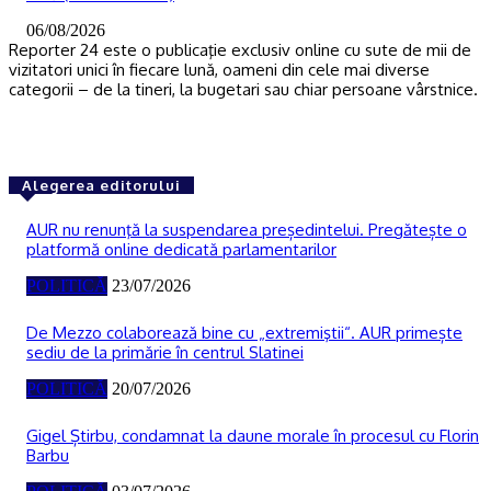
06/08/2026
Reporter 24 este o publicaţie exclusiv online cu sute de mii de
vizitatori unici în fiecare lună, oameni din cele mai diverse
categorii – de la tineri, la bugetari sau chiar persoane vârstnice.
Alegerea editorului
AUR nu renunţă la suspendarea președintelui. Pregătește o
platformă online dedicată parlamentarilor
POLITICĂ
23/07/2026
De Mezzo colaborează bine cu „extremiştii“. AUR primește
sediu de la primărie în centrul Slatinei
POLITICĂ
20/07/2026
Gigel Știrbu, condamnat la daune morale în procesul cu Florin
Barbu