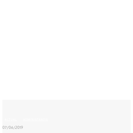
Acasă
ACTUAL
Termocentrala Rovinari dată în judecată
ACTUAL
ADMINISTRAŢIE
07/06/2019