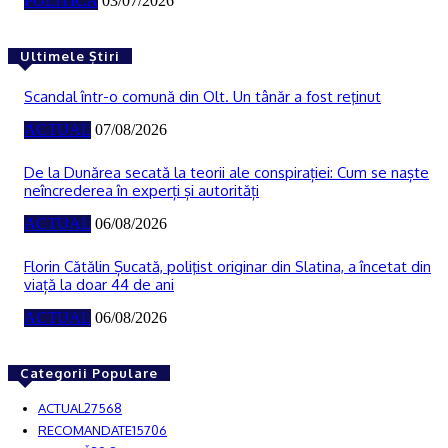
POLITICĂ
03/07/2026
Ultimele Știri
Scandal într-o comună din Olt. Un tânăr a fost reţinut
ACTUAL
07/08/2026
De la Dunărea secată la teorii ale conspirației: Cum se naște
neîncrederea în experți și autorități
ACTUAL
06/08/2026
Florin Cătălin Șucată, poliţist originar din Slatina, a încetat din
viață la doar 44 de ani
ACTUAL
06/08/2026
Categorii Populare
ACTUAL
27568
RECOMANDATE
15706