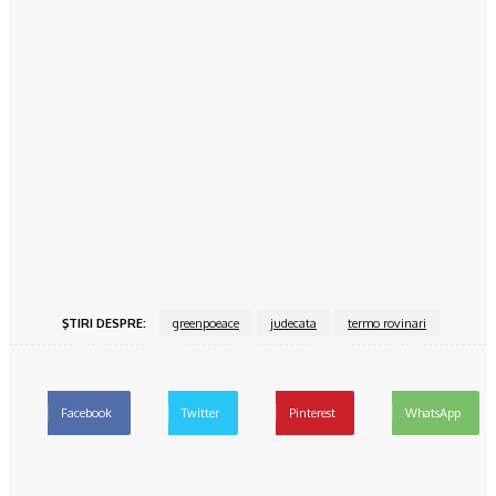
Sufragerie în roșu și negru, un spațiu plin de dinamism
15/06/2024
Povesteacasei.ro
Dormitorul alb-negru, o atracție atemporală
15/06/2024
Povesteacasei.ro
Bucătăria închisă vs bucătărie open space
15/06/2024
ŞTIRI DESPRE:
greenpoeace
judecata
termo rovinari
Facebook
Twitter
Pinterest
WhatsApp