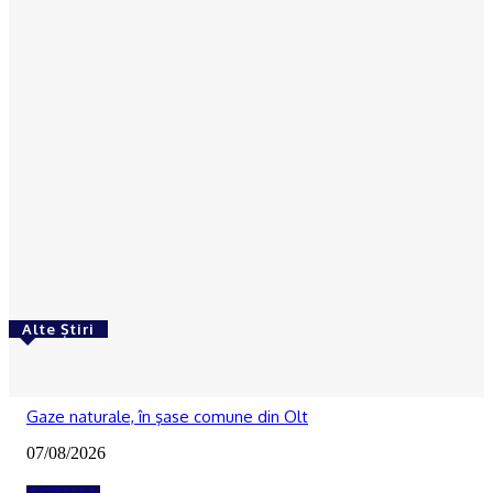
Câinele polițist Tama a găsit o bătrână din Dolj
dată dispărută de către familie
Octavia Hantea
-
03/03/2023
ACTUAL
DOLJ | Sediul Poliției Segarcea și un centru școlar
din Craiova, reabilitate prin PNRR
Octavia Hantea
-
03/03/2023
Alte Știri
ACTUAL
Gaze naturale, în şase comune din Olt
07/08/2026