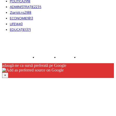
POLITICĂ
3918
ADMINISTRAŢIE
2235
Ziaristi.ro
2188
ECONOMIE
1813
LIFE
1440
EDUCAŢIE
1371
© JFK Media & More SRL. Toate drepturile rezervate.
Despre noi
Publicitate
Contact
adaugă-ne ca sursă preferată pe Google
×