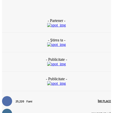
2 zile în urmă
- Partener -
- Ştirea ta -
- Publicitate -
- Publicitate -
ÎMI PLACE
25,220
Fani