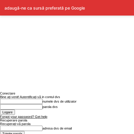
adaugă-ne ca sursă preferată pe Google
Conectare
Bine ați venit! Autentificați-vă in contul dvs
numele dvs de utilizator
parola dvs
Forgot your password? Get help
Recuperare parola
Recuperați-vă parola
adresa dvs de email