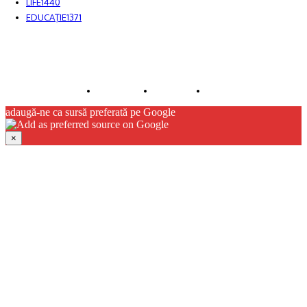
LIFE
1440
EDUCAŢIE
1371
© JFK Media & More SRL. Toate drepturile rezervate.
Despre noi
Publicitate
Contact
adaugă-ne ca sursă preferată pe Google
×