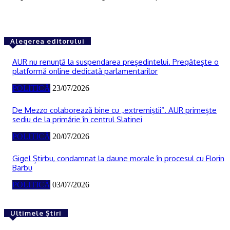
Alegerea editorului
AUR nu renunţă la suspendarea președintelui. Pregătește o
platformă online dedicată parlamentarilor
POLITICĂ
23/07/2026
De Mezzo colaborează bine cu „extremiştii“. AUR primește
sediu de la primărie în centrul Slatinei
POLITICĂ
20/07/2026
Gigel Știrbu, condamnat la daune morale în procesul cu Florin
Barbu
POLITICĂ
03/07/2026
Ultimele Știri