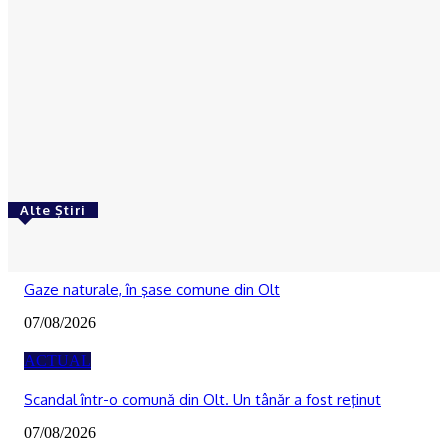
ACTUAL
Cultura țestului în Oltenia. Primul pas către
recunoașterea internațională în patrimoniul
UNESCO
Ionuţ Jifcu
-
05/08/2026
Alte Știri
ACTUAL
Gaze naturale, în şase comune din Olt
07/08/2026
ACTUAL
Scandal într-o comună din Olt. Un tânăr a fost reţinut
07/08/2026