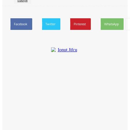
tradiţie
Facebook
Twitter
Pinterest
WhatsApp
Ionuţ Jifcu
Ionuț Jifcu este un jurnalist cu o experiență solidă în presa
locală și regională, cunoscut pentru abordarea directă și
echilibrată a subiectelor care marchează viața comunității din
județul Olt. În prezent, este realizatorul emisiunii „Reporter 24”
și al podcastului care îi poartă numele, platforme unde aduce în
fața publicului lideri de opinie, decidenți politici și oameni cu
povești remarcabile. De-a lungul carierei, s-a specializat în
jurnalism politic și administrativ, monitorizând cu strictețe modul
în care sunt gestionați banii publici și deciziile care influențează