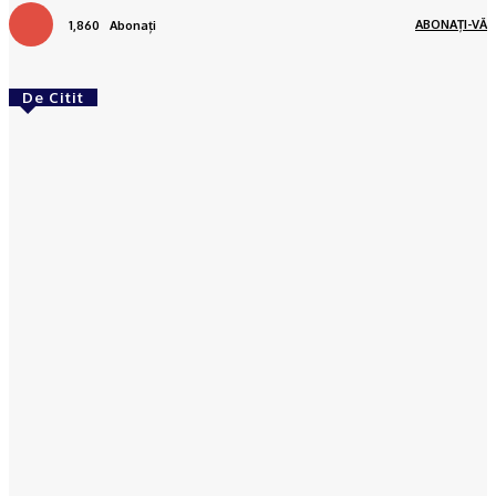
ABONAȚI-VĂ
1,860
Abonați
De Citit
ACTUAL
Gaze naturale, în şase comune din Olt
Ionuţ Jifcu
-
07/08/2026
ACTUAL
Banii publici din Slatina, tocaţi pe gazon uscat:
DUS are peste 120 de oameni plătiţi degeaba şi
externalizează totul către firme de casă
(DOCUMENTE)
Ionuţ Jifcu
-
06/08/2026