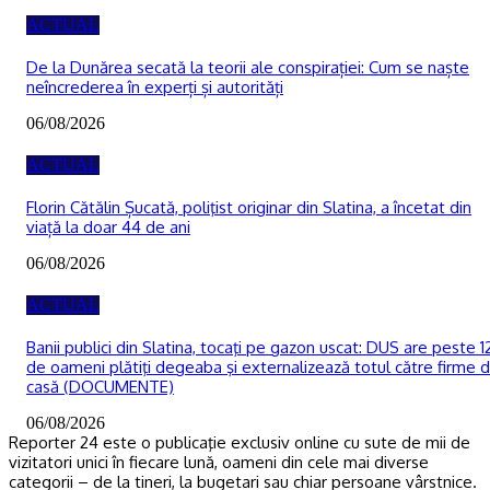
ACTUAL
De la Dunărea secată la teorii ale conspirației: Cum se naște
neîncrederea în experți și autorități
06/08/2026
ACTUAL
Florin Cătălin Șucată, poliţist originar din Slatina, a încetat din
viață la doar 44 de ani
06/08/2026
ACTUAL
Banii publici din Slatina, tocaţi pe gazon uscat: DUS are peste 1
de oameni plătiţi degeaba şi externalizează totul către firme 
casă (DOCUMENTE)
06/08/2026
Reporter 24 este o publicaţie exclusiv online cu sute de mii de
vizitatori unici în fiecare lună, oameni din cele mai diverse
categorii – de la tineri, la bugetari sau chiar persoane vârstnice.