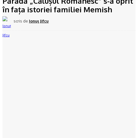
Parada „Călușul Românesc” s-a oprit
în fața istoriei familiei Memish
scris de
Ionuţ Jifcu