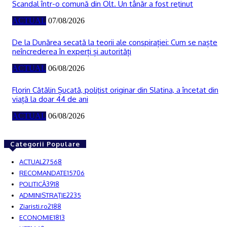
Scandal într-o comună din Olt. Un tânăr a fost reţinut
ACTUAL
07/08/2026
De la Dunărea secată la teorii ale conspirației: Cum se naște
neîncrederea în experți și autorități
ACTUAL
06/08/2026
Florin Cătălin Șucată, poliţist originar din Slatina, a încetat din
viață la doar 44 de ani
ACTUAL
06/08/2026
Categorii Populare
ACTUAL
27568
RECOMANDATE
15706
POLITICĂ
3918
ADMINISTRAŢIE
2235
Ziaristi.ro
2188
ECONOMIE
1813