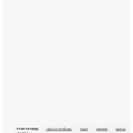
Povesteacasei.ro
Holul alb: Un spațiu luminos și primitor
15/06/2024
Povesteacasei.ro
Sufragerie în roșu și negru, un spațiu plin de dinamism
15/06/2024
Povesteacasei.ro
Dormitorul alb-negru, o atracție atemporală
15/06/2024
Povesteacasei.ro
Bucătăria închisă vs bucătărie open space
15/06/2024
ŞTIRI DESPRE:
căluşul românesc
main
memish
slatina