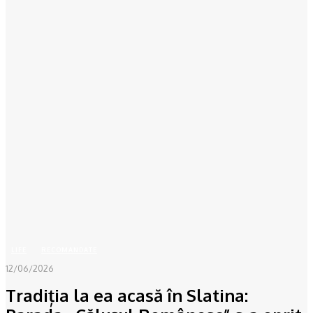
Acasă
LIFE
Tradiția la ea acasă în Slatina: Parada „Călușul Românesc” s-a oprit în...
LIFE
RECOMANDATE
12/06/2026
Tradiția la ea acasă în Slatina: