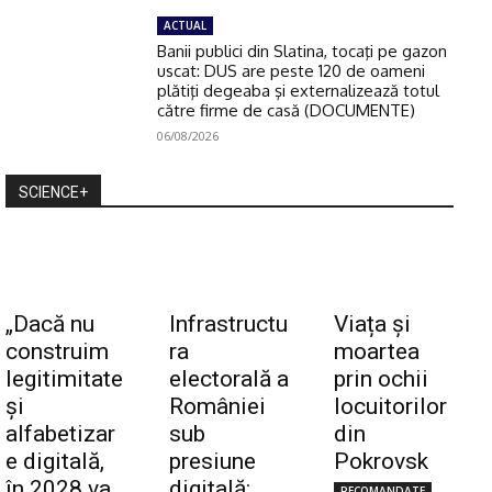
ACTUAL
Banii publici din Slatina, tocaţi pe gazon
uscat: DUS are peste 120 de oameni
plătiţi degeaba şi externalizează totul
către firme de casă (DOCUMENTE)
06/08/2026
SCIENCE+
„Dacă nu
Infrastructu
Viața și
construim
ra
moartea
legitimitate
electorală a
prin ochii
și
României
locuitorilor
alfabetizar
sub
din
e digitală,
presiune
Pokrovsk
în 2028 va
digitală:
RECOMANDATE