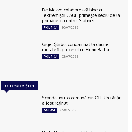
De Mezzo colaborează bine cu
„extremiştii“. AUR primește sediu de la
primărie în centrul Slatinei
20/07/2026
POLITICĂ
Gigel Știrbu, condamnat la daune
morale în procesul cu Florin Barbu
03/07/2026
POLITICĂ
Ultimele Știri
Scandal într-o comună din Olt. Un tânăr
a fost reţinut
07/08/2026
ACTUAL