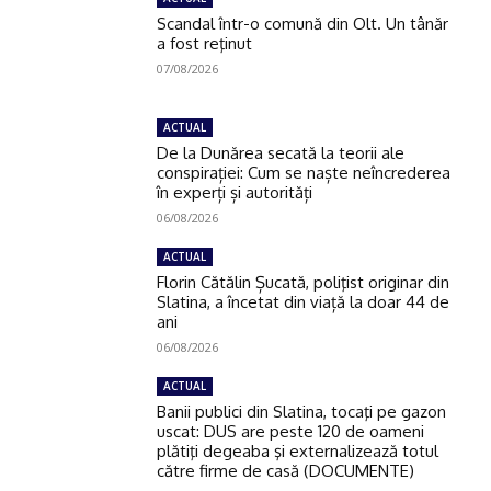
Scandal într-o comună din Olt. Un tânăr
a fost reţinut
07/08/2026
ACTUAL
De la Dunărea secată la teorii ale
conspirației: Cum se naște neîncrederea
în experți și autorități
06/08/2026
ACTUAL
Florin Cătălin Șucată, poliţist originar din
Slatina, a încetat din viață la doar 44 de
ani
06/08/2026
ACTUAL
Banii publici din Slatina, tocaţi pe gazon
uscat: DUS are peste 120 de oameni
plătiţi degeaba şi externalizează totul
către firme de casă (DOCUMENTE)