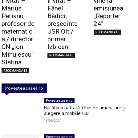
Invitat –
Invitat –
vine la
Marius
Fănel
emisiunea
Perianu,
Bădici,
„Reporter
profesor de
preşedinte
24“
matematic
USR Olt /
RECOMANDATE
ă / director
primar
CN „Ion
Izbiceni
Minulescu“
RECOMANDATE
Slatina
RECOMANDATE
Povesteacasei.ro
Povesteacasei.ro
Bucătăria patrată: Ghid de amenajare și
alegere a mobilierului
18/06/2024
Povesteacasei.ro