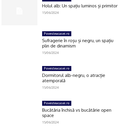
Holul alb: Un spațiu luminos și primitor
15/06/2024
Povesteacasei.ro
Sufragerie în roșu și negru, un spațiu
plin de dinamism
15/06/2024
Povesteacasei.ro
Dormitorul alb-negru, o atracție
atemporală
15/06/2024
Povesteacasei.ro
Bucătăria închisă vs bucătărie open
space
15/06/2024