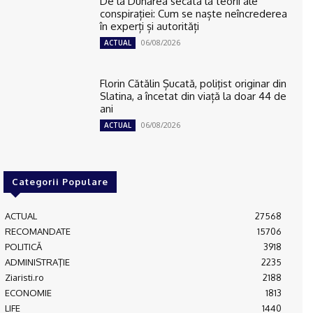
De la Dunărea secată la teorii ale
conspirației: Cum se naște neîncrederea
în experți și autorități
06/08/2026
ACTUAL
Florin Cătălin Șucată, poliţist originar din
Slatina, a încetat din viață la doar 44 de
ani
06/08/2026
ACTUAL
Categorii Populare
ACTUAL
27568
RECOMANDATE
15706
POLITICĂ
3918
ADMINISTRAŢIE
2235
Ziaristi.ro
2188
ECONOMIE
1813
LIFE
1440