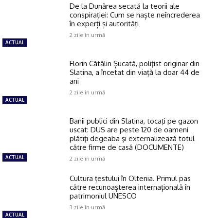
De la Dunărea secată la teorii ale
conspirației: Cum se naște neîncrederea
în experți și autorități
2 zile în urmă
ACTUAL
Florin Cătălin Șucată, poliţist originar din
Slatina, a încetat din viață la doar 44 de
ani
2 zile în urmă
ACTUAL
Banii publici din Slatina, tocaţi pe gazon
uscat: DUS are peste 120 de oameni
plătiţi degeaba şi externalizează totul
către firme de casă (DOCUMENTE)
ACTUAL
2 zile în urmă
Cultura țestului în Oltenia. Primul pas
către recunoașterea internațională în
patrimoniul UNESCO
3 zile în urmă
ACTUAL