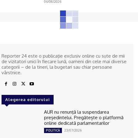
06/08/2026
Reporter 24 este o publicaţie exclusiv online cu sute de mii
de vizitatori unici în fiecare lună, oameni din cele mai diverse
categorii – de la tineri, la bugetari sau chiar persoane
vârstnice.
Alegerea editorului
AUR nu renunţă la suspendarea
președintelui. Pregătește o platformă
online dedicată parlamentarilor
23/07/2026
POLITICĂ