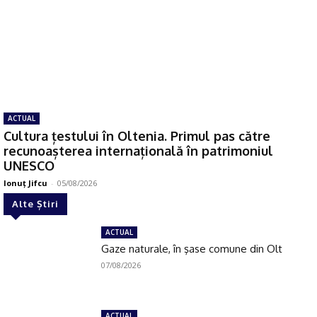
ACTUAL
Cultura țestului în Oltenia. Primul pas către
recunoașterea internațională în patrimoniul
UNESCO
Ionuţ Jifcu
-
05/08/2026
Alte Știri
ACTUAL
Gaze naturale, în şase comune din Olt
07/08/2026
ACTUAL