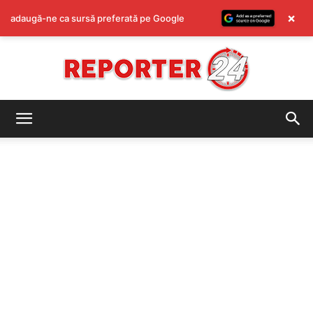
×
adaugă-ne ca sursă preferată pe Google
REPORTER24