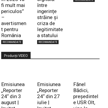
fi mult mai
între
periculos”
ingerințe
–
străine și
avertismen
criza de
t pentru
legitimitate
România
a statului
RECOMANDATE
RECOMANDATE
Producţii VIDEO
Emisiunea
Emisiunea
Fănel
„Reporter
„Reporter
Bădici,
24“ din 3
24“ din 27
preşedintel
august |
iulie |
e USR Olt,