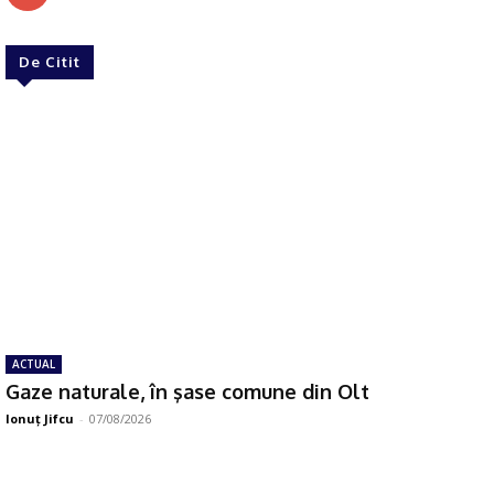
De Citit
ACTUAL
Gaze naturale, în şase comune din Olt
Ionuţ Jifcu
-
07/08/2026