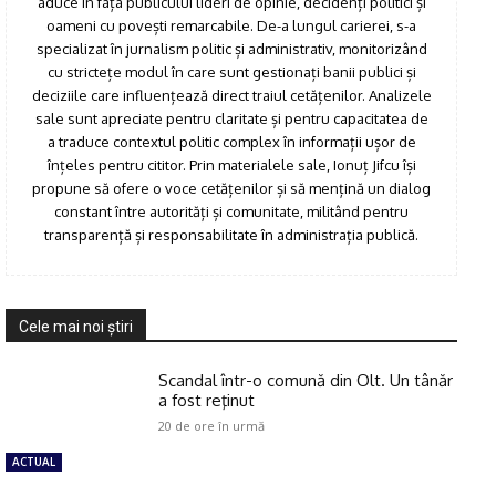
aduce în fața publicului lideri de opinie, decidenți politici și
oameni cu povești remarcabile. De-a lungul carierei, s-a
specializat în jurnalism politic și administrativ, monitorizând
cu strictețe modul în care sunt gestionați banii publici și
deciziile care influențează direct traiul cetățenilor. Analizele
sale sunt apreciate pentru claritate și pentru capacitatea de
a traduce contextul politic complex în informații ușor de
Click pe imagine
înțeles pentru cititor. Prin materialele sale, Ionuț Jifcu își
propune să ofere o voce cetățenilor și să mențină un dialog
constant între autorități și comunitate, militând pentru
transparență și responsabilitate în administrația publică.
Cele mai noi ştiri
Scandal într-o comună din Olt. Un tânăr
a fost reţinut
20 de ore în urmă
ACTUAL