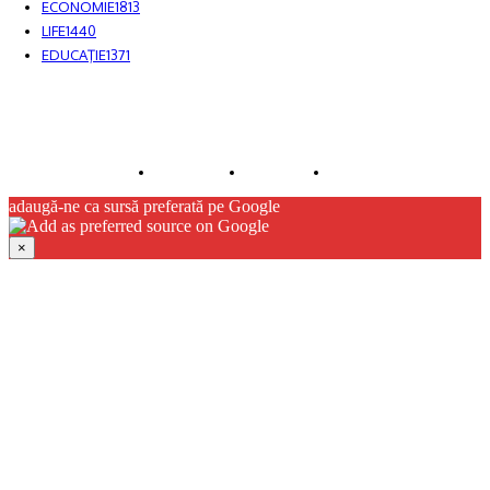
ECONOMIE
1813
LIFE
1440
EDUCAŢIE
1371
© JFK Media & More SRL. Toate drepturile rezervate.
Despre noi
Publicitate
Contact
adaugă-ne ca sursă preferată pe Google
×