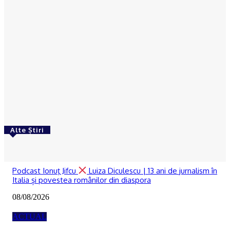
Ionuţ Jifcu
-
06/08/2026
ACTUAL
Cultura țestului în Oltenia. Primul pas către
recunoașterea internațională în patrimoniul
UNESCO
Ionuţ Jifcu
-
05/08/2026
Alte Știri
RECOMANDATE
Podcast Ionuţ Jifcu
Luiza Diculescu | 13 ani de jurnalism în
Italia și povestea românilor din diaspora
08/08/2026
ACTUAL