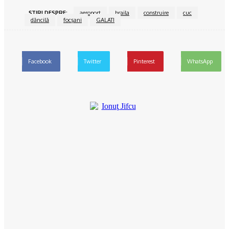
15/06/2024
ŞTIRI DESPRE:
aeroport
braila
construire
cuc
dăncilă
focşani
GALATI
Facebook
Twitter
Pinterest
WhatsApp
Ionuţ Jifcu
Ionuț Jifcu este un jurnalist cu o experiență solidă în presa
locală și regională, cunoscut pentru abordarea directă și
echilibrată a subiectelor care marchează viața comunității din
județul Olt. În prezent, este realizatorul emisiunii „Reporter 24”
și al podcastului care îi poartă numele, platforme unde aduce în
fața publicului lideri de opinie, decidenți politici și oameni cu
povești remarcabile. De-a lungul carierei, s-a specializat în