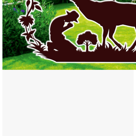
Mai multe ştiri
RECOMANDATE
Podcast Ionuţ Jifcu
Luiza Diculescu | 13 ani de jurnalism în
Italia și povestea românilor din diaspora
08/08/2026
ACTUAL