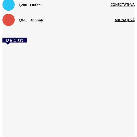
CONECTAȚI-VĂ
1,200
Cititori
ABONAȚI-VĂ
1,860
Abonați
De Citit
ACTUAL
Gaze naturale, în şase comune din Olt
Ionuţ Jifcu
-
07/08/2026
ACTUAL
Banii publici din Slatina, tocaţi pe gazon uscat:
DUS are peste 120 de oameni plătiţi degeaba şi
externalizează totul către firme de casă
(DOCUMENTE)