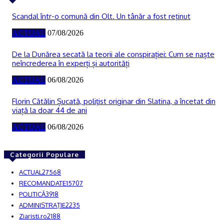
Scandal într-o comună din Olt. Un tânăr a fost reţinut
ACTUAL
07/08/2026
De la Dunărea secată la teorii ale conspirației: Cum se naște
neîncrederea în experți și autorități
ACTUAL
06/08/2026
Florin Cătălin Șucată, poliţist originar din Slatina, a încetat din
viață la doar 44 de ani
ACTUAL
06/08/2026
Categorii Populare
ACTUAL
27568
RECOMANDATE
15707
POLITICĂ
3918
ADMINISTRAŢIE
2235
Ziaristi.ro
2188