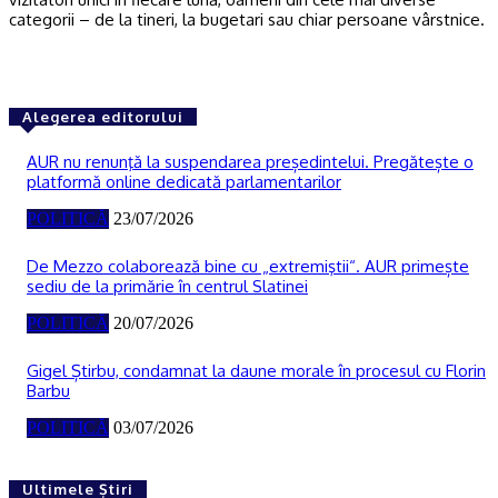
categorii – de la tineri, la bugetari sau chiar persoane vârstnice.
Alegerea editorului
AUR nu renunţă la suspendarea președintelui. Pregătește o
platformă online dedicată parlamentarilor
POLITICĂ
23/07/2026
De Mezzo colaborează bine cu „extremiştii“. AUR primește
sediu de la primărie în centrul Slatinei
POLITICĂ
20/07/2026
Gigel Știrbu, condamnat la daune morale în procesul cu Florin
Barbu
POLITICĂ
03/07/2026
Ultimele Știri