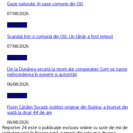
Gaze naturale, în şase comune din Olt
07/08/2026
ACTUAL
Scandal într-o comună din Olt. Un tânăr a fost reţinut
07/08/2026
ACTUAL
De la Dunărea secată la teorii ale conspirației: Cum se naște
neîncrederea în experți și autorități
06/08/2026
ACTUAL
Florin Cătălin Șucată, poliţist originar din Slatina, a încetat din
viață la doar 44 de ani
06/08/2026
Reporter 24 este o publicaţie exclusiv online cu sute de mii de
vizitatori unici în fiecare lună, oameni din cele mai diverse