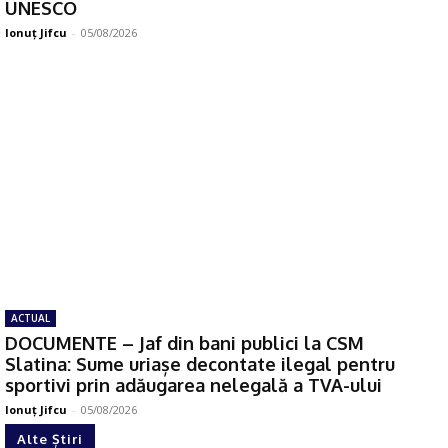
UNESCO
Ionuţ Jifcu
-
05/08/2026
ACTUAL
DOCUMENTE – Jaf din bani publici la CSM
Slatina: Sume uriașe decontate ilegal pentru
sportivi prin adăugarea nelegală a TVA-ului
Ionuţ Jifcu
-
05/08/2026
Alte Știri