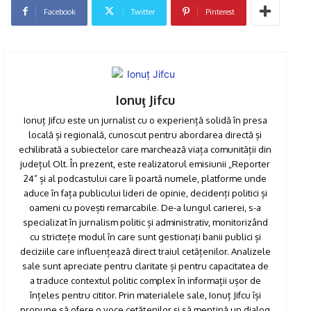
Facebook
Twitter
Pinterest
Ionuţ Jifcu
Ionuț Jifcu este un jurnalist cu o experiență solidă în presa
locală și regională, cunoscut pentru abordarea directă și
echilibrată a subiectelor care marchează viața comunității din
județul Olt. În prezent, este realizatorul emisiunii „Reporter
24” și al podcastului care îi poartă numele, platforme unde
aduce în fața publicului lideri de opinie, decidenți politici și
oameni cu povești remarcabile. De-a lungul carierei, s-a
specializat în jurnalism politic și administrativ, monitorizând
cu strictețe modul în care sunt gestionați banii publici și
deciziile care influențează direct traiul cetățenilor. Analizele
sale sunt apreciate pentru claritate și pentru capacitatea de
a traduce contextul politic complex în informații ușor de
înțeles pentru cititor. Prin materialele sale, Ionuț Jifcu își
propune să ofere o voce cetățenilor și să mențină un dialog