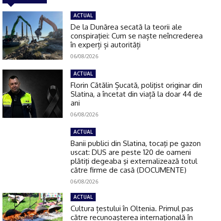
ACTUAL
De la Dunărea secată la teorii ale
conspirației: Cum se naște neîncrederea
în experți și autorități
06/08/2026
ACTUAL
Florin Cătălin Șucată, poliţist originar din
Slatina, a încetat din viață la doar 44 de
ani
06/08/2026
ACTUAL
Banii publici din Slatina, tocaţi pe gazon
uscat: DUS are peste 120 de oameni
plătiţi degeaba şi externalizează totul
către firme de casă (DOCUMENTE)
06/08/2026
ACTUAL
Cultura țestului în Oltenia. Primul pas
către recunoașterea internațională în