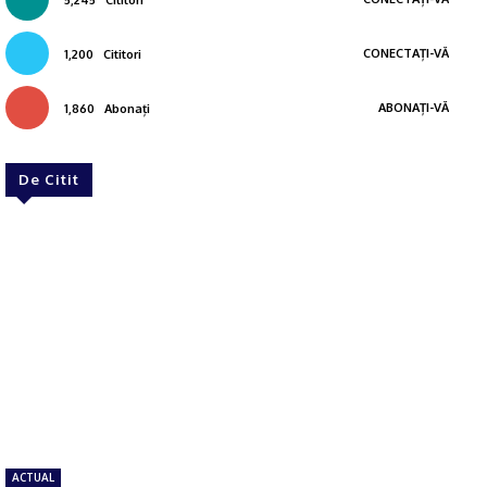
5,245
Cititori
CONECTAȚI-VĂ
1,200
Cititori
ABONAȚI-VĂ
1,860
Abonați
De Citit
ACTUAL