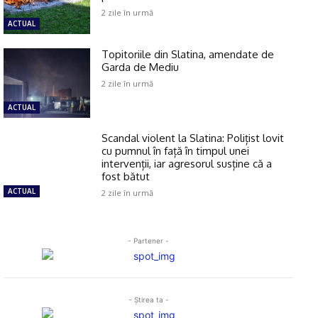
2 zile în urmă
ACTUAL
Topitoriile din Slatina, amendate de
Garda de Mediu
2 zile în urmă
ACTUAL
Scandal violent la Slatina: Polițist lovit
cu pumnul în față în timpul unei
intervenții, iar agresorul susține că a
fost bătut
ACTUAL
2 zile în urmă
- Partener -
- Ştirea ta -