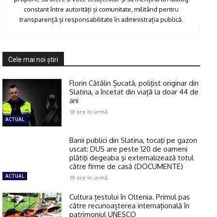
constant între autorități și comunitate, militând pentru
transparență și responsabilitate în administrația publică.
Cele mai noi ştiri
Florin Cătălin Șucată, poliţist originar din
Slatina, a încetat din viață la doar 44 de
ani
18 ore în urmă
ACTUAL
Banii publici din Slatina, tocaţi pe gazon
uscat: DUS are peste 120 de oameni
plătiţi degeaba şi externalizează totul
către firme de casă (DOCUMENTE)
ACTUAL
19 ore în urmă
Cultura țestului în Oltenia. Primul pas
către recunoașterea internațională în
patrimoniul UNESCO