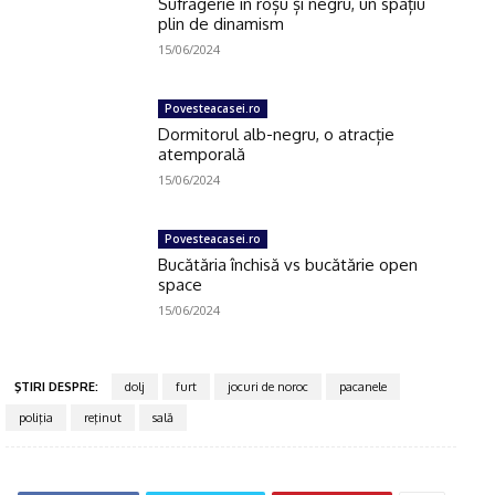
Sufragerie în roșu și negru, un spațiu
plin de dinamism
15/06/2024
Povesteacasei.ro
Dormitorul alb-negru, o atracție
atemporală
15/06/2024
Povesteacasei.ro
Bucătăria închisă vs bucătărie open
space
15/06/2024
ŞTIRI DESPRE:
dolj
furt
jocuri de noroc
pacanele
poliţia
reţinut
sală
Click pe imagine