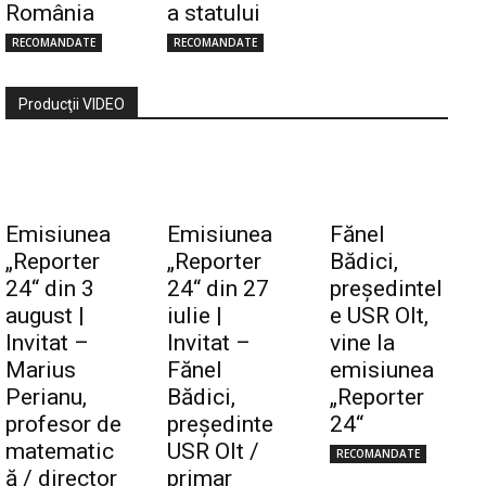
România
a statului
RECOMANDATE
RECOMANDATE
Producţii VIDEO
Emisiunea
Emisiunea
Fănel
„Reporter
„Reporter
Bădici,
24“ din 3
24“ din 27
preşedintel
august |
iulie |
e USR Olt,
Invitat –
Invitat –
vine la
Marius
Fănel
emisiunea
Perianu,
Bădici,
„Reporter
profesor de
preşedinte
24“
matematic
USR Olt /
RECOMANDATE
ă / director
primar