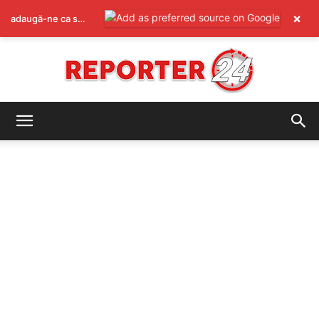
×
adaugă-ne ca sursă preferată pe Google
REPORTER24