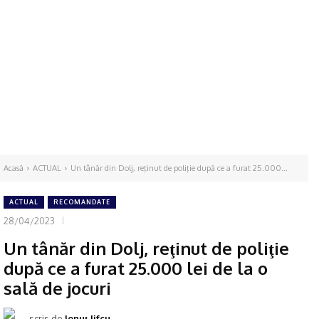
Acasă
ACTUAL
Un tânăr din Dolj, reţinut de poliţie după ce a furat 25.000...
ACTUAL
RECOMANDATE
28/04/2023
Un tânăr din Dolj, reţinut de poliţie
după ce a furat 25.000 lei de la o
sală de jocuri
scris de
Ionuţ Jifcu