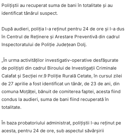
Polițiștii au recuperat suma de bani în totalitate și au
identificat tânărul suspect.
După audieri, poliția l-a reținut pentru 24 de ore și l-a dus
în Centrul de Reținere și Arestare Preventivă din cadrul
Inspectoratului de Poliție Județean Dolj.
„În urma activităţilor investigativ-operative desfăşurate
de poliţişti din cadrul Biroului de Investigaţii Criminale
Calafat şi Secţiei nr.9 Poliţie Rurală Cetate, în cursul zilei
de 27 aprilie a fost identificat un tânăr, de 23 de ani, din
comuna Moţăţei, bănuit de comiterea faptei, acesta fiind
condus la audieri, suma de bani fiind recuperată în
totalitate.
În baza probatoriului administrat, poliţiştii l-au reţinut pe
acesta, pentru 24 de ore, sub aspectul săvârșirii