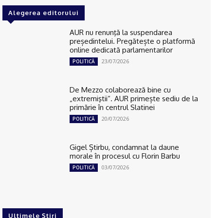
Alegerea editorului
AUR nu renunţă la suspendarea
președintelui. Pregătește o platformă
online dedicată parlamentarilor
23/07/2026
POLITICĂ
De Mezzo colaborează bine cu
„extremiştii“. AUR primește sediu de la
primărie în centrul Slatinei
20/07/2026
POLITICĂ
Gigel Știrbu, condamnat la daune
morale în procesul cu Florin Barbu
03/07/2026
POLITICĂ
Ultimele Știri