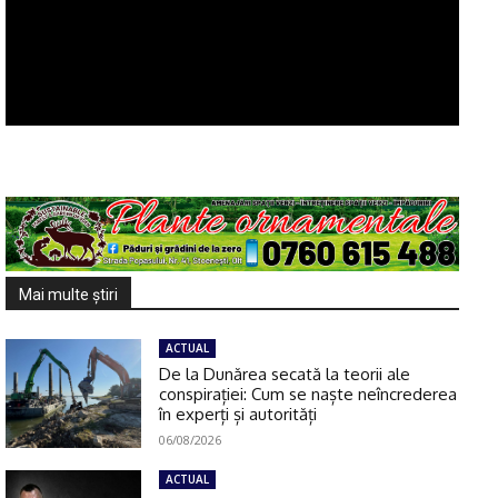
Mai multe ştiri
ACTUAL
De la Dunărea secată la teorii ale
conspirației: Cum se naște neîncrederea
în experți și autorități
06/08/2026
ACTUAL