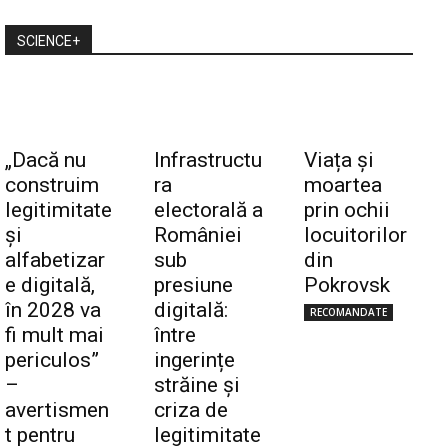
SCIENCE+
„Dacă nu
Infrastructu
Viața și
construim
ra
moartea
legitimitate
electorală a
prin ochii
și
României
locuitorilor
alfabetizar
sub
din
e digitală,
presiune
Pokrovsk
în 2028 va
digitală:
RECOMANDATE
fi mult mai
între
periculos”
ingerințe
–
străine și
avertismen
criza de
t pentru
legitimitate