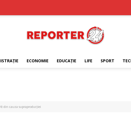
ISTRAŢIE
ECONOMIE
EDUCAŢIE
LIFE
SPORT
TEC
REPORTER24
Olt din cauza supraproducţiei