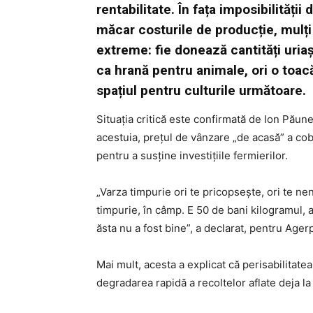
rentabilitate. În fața imposibilității
măcar costurile de producție, mulți 
extreme: fie donează cantități uriaș
ca hrană pentru animale, ori o toacă
spațiul pentru culturile următoare.
Situația critică este confirmată de Ion Păunel
acestuia, prețul de vânzare „de acasă” a cob
pentru a susține investițiile fermierilor.
„Varza timpurie ori te pricopsește, ori te n
timpurie, în câmp. E 50 de bani kilogramul, 
ăsta nu a fost bine”, a declarat, pentru Ager
Mai mult, acesta a explicat că perisabilitatea
degradarea rapidă a recoltelor aflate deja la