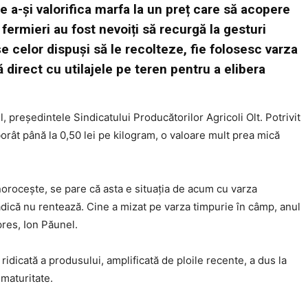
 de a-și valorifica marfa la un preț care să acopere
fermieri au fost nevoiți să recurgă la gesturi
e celor dispuși să le recolteze, fie folosesc varza
 direct cu utilajele pe teren pentru a elibera
, președintele Sindicatului Producătorilor Agricoli Olt. Potrivit
orât până la 0,50 lei pe kilogram, o valoare mult prea mică
enorocește, se pare că asta e situația de acum cu varza
adică nu rentează. Cine a mizat pe varza timpurie în câmp, anul
pres, Ion Păunel.
 ridicată a produsului, amplificată de ploile recente, a dus la
 maturitate.