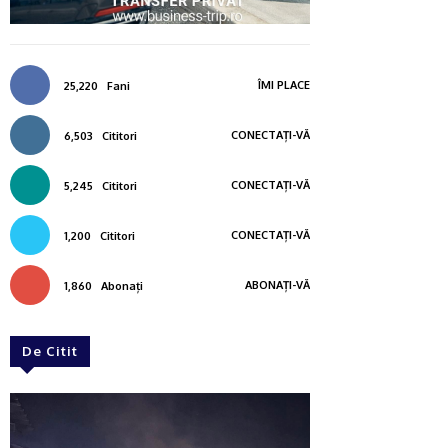
ÎMI PLACE
25,220
Fani
CONECTAȚI-VĂ
6,503
Cititori
CONECTAȚI-VĂ
5,245
Cititori
CONECTAȚI-VĂ
1,200
Cititori
ABONAȚI-VĂ
1,860
Abonați
De Citit