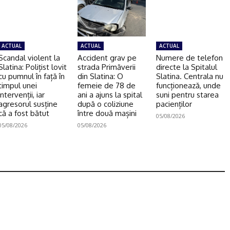
ACTUAL
ACTUAL
ACTUAL
Scandal violent la
Accident grav pe
Numere de telefon
Slatina: Polițist lovit
strada Primăverii
directe la Spitalul
cu pumnul în față în
din Slatina: O
Slatina. Centrala nu
timpul unei
femeie de 78 de
funcționează, unde
intervenții, iar
ani a ajuns la spital
suni pentru starea
agresorul susține
după o coliziune
pacienților
că a fost bătut
între două mașini
05/08/2026
05/08/2026
05/08/2026