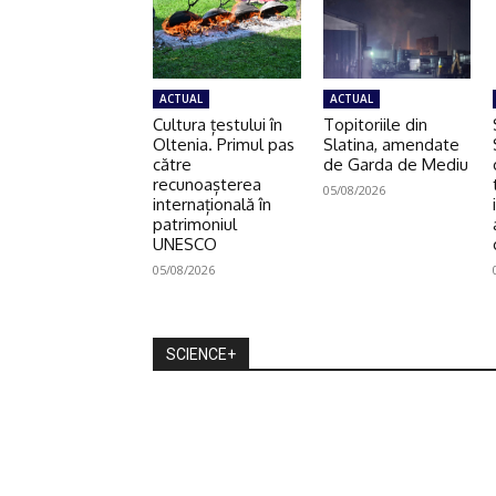
ACTUAL
ACTUAL
Cultura țestului în
Topitoriile din
Oltenia. Primul pas
Slatina, amendate
către
de Garda de Mediu
recunoașterea
05/08/2026
internațională în
patrimoniul
UNESCO
05/08/2026
SCIENCE+