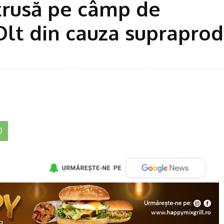
strusă pe câmp de
Olt din cauza supraprod