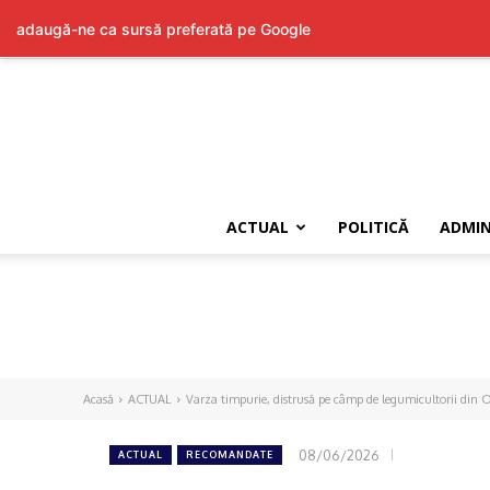
adaugă-ne ca sursă preferată pe Google
ACTUAL
POLITICĂ
ADMIN
Acasă
ACTUAL
Varza timpurie, distrusă pe câmp de legumicultorii din 
08/06/2026
ACTUAL
RECOMANDATE