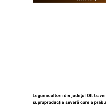
Legumicultorii din județul Olt trav
supraproducție severă care a prăbuș