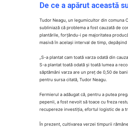
De ce a apărut această s
Tudor Neagu, un legumicultor din comuna Cili
subliniază că problema a fost cauzată de con
plantările, forțându-i pe majoritatea producă
masivă în același interval de timp, depășind 
„S-a plantat cam toată varza odată din cauza
S-a plantat toată odată și toată lumea a recol
săptămâni varza are un preț de 0,50 de bani p
pentru sursa citată, Tudor Neagu.
Fermierul a adăugat că, pentru a putea pregă
pepenii, a fost nevoit să toace cu freza restu
recupereze investiția, efortul logistic de a t
În prezent, cultivarea verzei timpurii rămâne