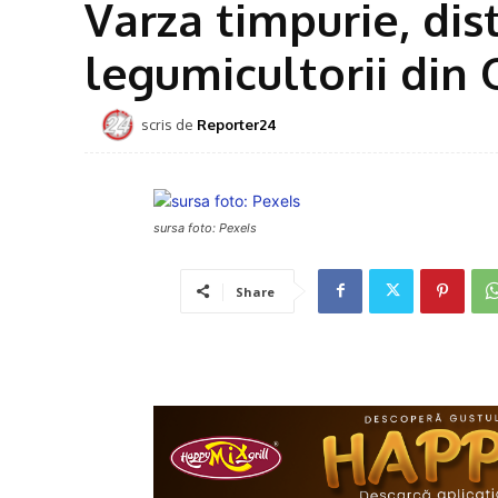
Varza timpurie, di
legumicultorii din 
scris de
Reporter24
sursa foto: Pexels
Share