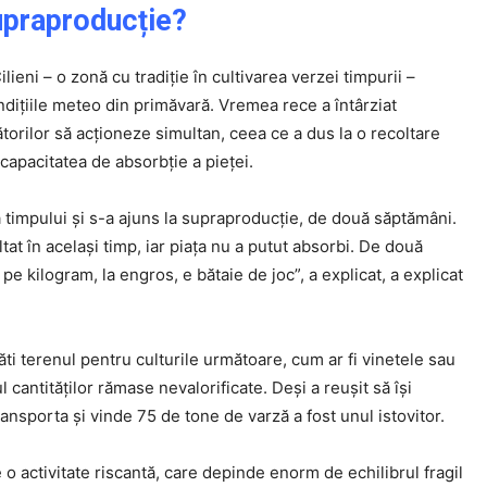
upraproducție?
eni – o zonă cu tradiție în cultivarea verzei timpurii –
dițiile meteo din primăvară. Vremea rece a întârziat
torilor să acționeze simultan, ceea ce a dus la o recoltare
capacitatea de absorbție a pieței.
 timpului și s-a ajuns la supraproducție, de două săptămâni.
tat în același timp, iar piața nu a putut absorbi. De două
e kilogram, la engros, e bătaie de joc”, a explicat, a explicat
Click pe imagine
ti terenul pentru culturile următoare, cum ar fi vinetele sau
l cantităților rămase nevalorificate. Deși a reușit să își
ransporta și vinde 75 de tone de varză a fost unul istovitor.
 o activitate riscantă, care depinde enorm de echilibrul fragil