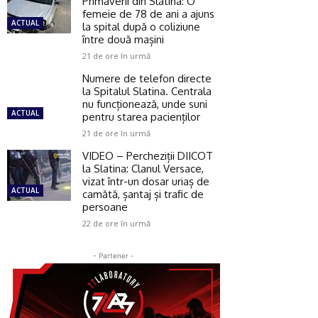
Primăverii din Slatina: O
femeie de 78 de ani a ajuns
ACTUAL
la spital după o coliziune
între două mașini
21 de ore în urmă
Numere de telefon directe
la Spitalul Slatina. Centrala
nu funcționează, unde suni
ACTUAL
pentru starea pacienților
21 de ore în urmă
VIDEO – Percheziții DIICOT
la Slatina: Clanul Versace,
vizat într-un dosar uriaș de
ACTUAL
camătă, șantaj și trafic de
persoane
22 de ore în urmă
- Partener -