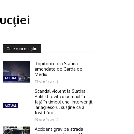
ucţiei
Cele mai noi ştiri
Topitoriile din Slatina,
amendate de Garda de
Mediu
ACTUAL
19 ore în urmă
Scandal violent la Slatina:
Polițist lovit cu pumnul în
față în timpul unei intervenții,
ACTUAL
iar agresorul susține că a
fost bătut
19 ore în urmă
Accident grav pe strada