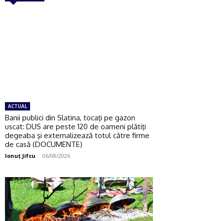
ACTUAL
Banii publici din Slatina, tocaţi pe gazon
uscat: DUS are peste 120 de oameni plătiţi
degeaba şi externalizează totul către firme
de casă (DOCUMENTE)
Ionuţ Jifcu
-
06/08/2026