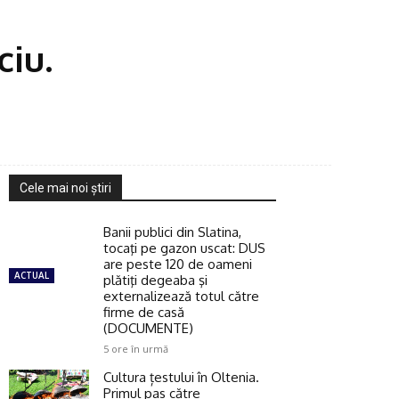
ciu.
Cele mai noi ştiri
Banii publici din Slatina,
tocaţi pe gazon uscat: DUS
are peste 120 de oameni
ACTUAL
plătiţi degeaba şi
externalizează totul către
firme de casă
(DOCUMENTE)
5 ore în urmă
Cultura țestului în Oltenia.
Primul pas către