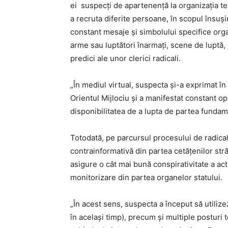
ei suspecţi de apartenenţă la organizația tero
a recruta diferite persoane, în scopul însuşi
constant mesaje şi simbolului specifice organi
arme sau luptători înarmaţi, scene de luptă, 
predici ale unor clerici radicali.
„În mediul virtual, suspecta şi-a exprimat în
Orientul Mijlociu şi a manifestat constant op
disponibilitatea de a lupta de partea fundamen
Totodată, pe parcursul procesului de radicali
contrainformativă din partea cetățenilor stră
asigure o cât mai bună conspirativitate a act
monitorizare din partea organelor statului.
„În acest sens, suspecta a început să utiliz
în acelaşi timp), precum şi multiple posturi t