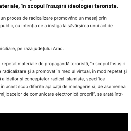
eriale, în scopul însușirii ideologiei teroriste.
tr-un proces de radicalizare promovând un mesaj prin
public, cu intenția de a instiga la săvârșirea unui act de
ciliare, pe raza județului Arad.
 repetat materiale de propagandă teroristă, în scopul însușirii
e radicalizare şi a promovat în mediul virtual, în mod repetat şi
a ideilor şi conceptelor radical islamiste, specifice
 în acest scop diferite aplicaţii de mesagerie şi, de asemenea,
mijloacelor de comunicare electronică proprii”, se arată într-