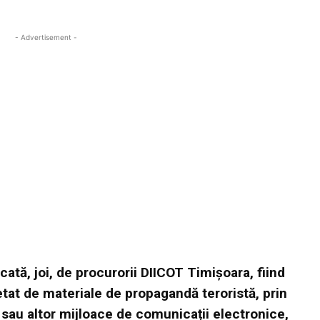
- Advertisement -
cată, joi, de procurorii DIICOT Timişoara, fiind
at de materiale de propagandă teroristă, prin
sau altor mijloace de comunicații electronice,