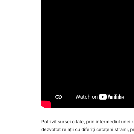
Potrivit sursei citate, prin intermediul unei 
dezvoltat relaţii cu diferiţi cetăţeni străini,