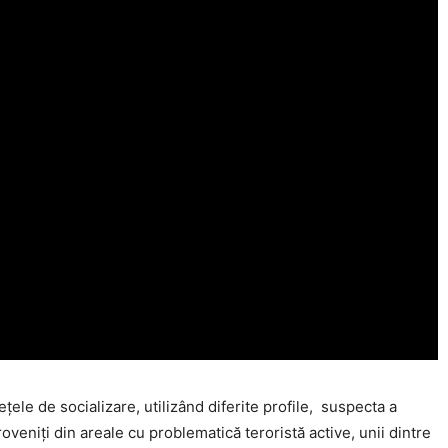
Click pe imagine
reţele de socializare, utilizând diferite profile, suspecta a
 proveniţi din areale cu problematică teroristă active, unii dintre