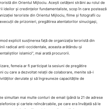
ristă din Orientul Mijlociu. Aceşti cetăţeni străini au rolul de
rii ideilor şi credinţelor fundamentaliste, scop în care postează
zației teroriste din Orientul Mijlociu, filme şi fotografii cu
execuţii de prizonieri, pregătirea atentatorilor sinucigaşi,
 mod explicit susţinerea faţă de organizaţia teroristă din
inii radical anti-occidentale, aceasta arătându-și
taliștilor islamici”, mai arată procurorii.
zare, femeia ar fi participat la sesiuni de pregătire
ni cu care a dezvoltat relaţii de colaborare, menite să-i
ivităţilor derulate şi să îngreuneze capacitățile de
eze simultan mai multe conturi de email (până la 21 de adrese
elefonice şi cartele reîncărcabile, pe care era învăţată să le