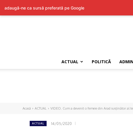
adaugă-ne ca sursă preferată pe Google
ACTUAL
POLITICĂ
ADMIN
Acasă
ACTUAL
VIDEO. Cum a devenit o femeie din Arad susţinător al tero
14/05/2020
ACTUAL