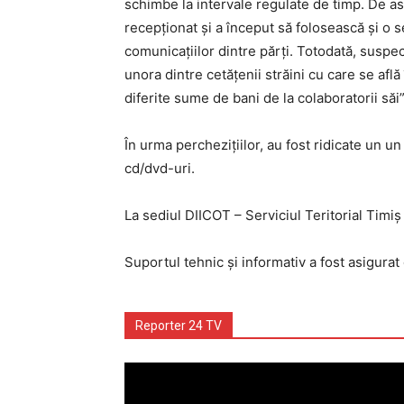
schimbe la intervale regulate de timp. De ase
recepţionat şi a început să folosească şi o s
comunicaţiilor dintre părţi. Totodată, suspect
unora dintre cetățenii străini cu care se afl
diferite sume de bani de la colaboratorii săi”
În urma perchezițiilor, au fost ridicate un u
cd/dvd-uri.
La sediul DIICOT – Serviciul Teritorial Timi
Suportul tehnic şi informativ a fost asigurat
Reporter 24 TV