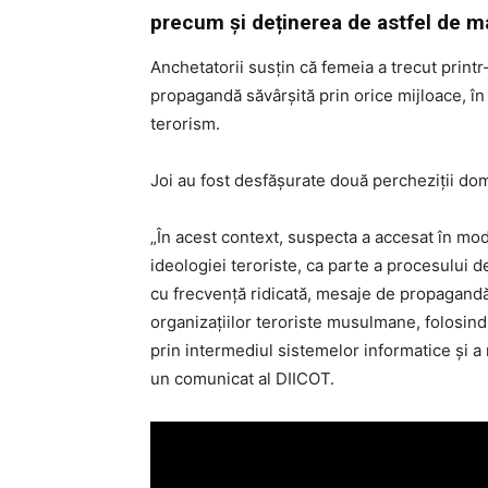
precum şi deținerea de astfel de mat
Anchetatorii susţin că femeia a trecut prin
propagandă săvârșită prin orice mijloace, în 
terorism.
Joi au fost desfăşurate două percheziții domi
„În acest context, suspecta a accesat în mod
ideologiei teroriste, ca parte a procesului d
cu frecvență ridicată, mesaje de propagandă 
organizațiilor teroriste musulmane, folosind
prin intermediul sistemelor informatice şi a 
un comunicat al DIICOT.