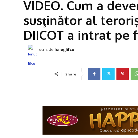
VIDEO. Cum a deven
susţinător al terori
DIICOT a intrat pe f
scris de
Ionuţ Jifcu
Share