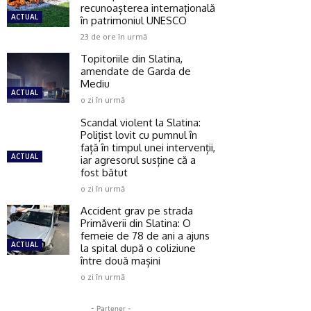
recunoașterea internațională
ACTUAL
în patrimoniul UNESCO
23 de ore în urmă
Topitoriile din Slatina,
amendate de Garda de
Mediu
ACTUAL
o zi în urmă
Scandal violent la Slatina:
Polițist lovit cu pumnul în
față în timpul unei intervenții,
ACTUAL
iar agresorul susține că a
fost bătut
o zi în urmă
Accident grav pe strada
Primăverii din Slatina: O
femeie de 78 de ani a ajuns
ACTUAL
la spital după o coliziune
între două mașini
o zi în urmă
- Partener -