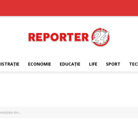
ISTRAŢIE
ECONOMIE
EDUCAŢIE
LIFE
SPORT
TEC
REPORTER24
riştilor din...