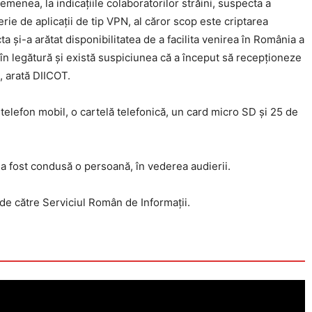
menea, la indicaţiile colaboratorilor străini, suspecta a
erie de aplicaţii de tip VPN, al căror scop este criptarea
a şi-a arătat disponibilitatea de a facilita venirea în România a
ă în legătură şi există suspiciunea că a început să recepționeze
, arată DIICOT.
n telefon mobil, o cartelă telefonică, un card micro SD și 25 de
ș a fost condusă o persoană, în vederea audierii.
 de către Serviciul Român de Informaţii.