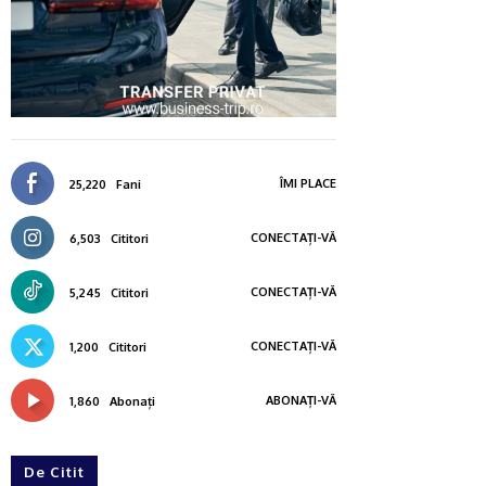
ÎMI PLACE
25,220
Fani
CONECTAȚI-VĂ
6,503
Cititori
CONECTAȚI-VĂ
5,245
Cititori
CONECTAȚI-VĂ
1,200
Cititori
ABONAȚI-VĂ
1,860
Abonați
De Citit