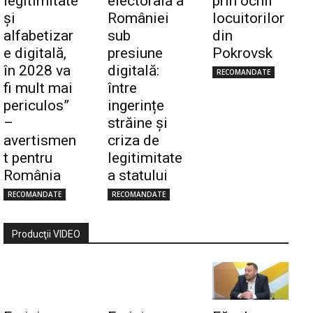
legitimitate
electorală a
prin ochii
și
României
locuitorilor
alfabetizar
sub
din
e digitală,
presiune
Pokrovsk
în 2028 va
digitală:
RECOMANDATE
fi mult mai
între
periculos”
ingerințe
–
străine și
avertismen
criza de
t pentru
legitimitate
România
a statului
RECOMANDATE
RECOMANDATE
Producţii VIDEO