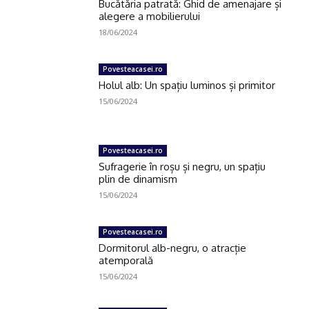
Bucătăria patrată: Ghid de amenajare și
alegere a mobilierului
18/06/2024
Povesteacasei.ro
Holul alb: Un spațiu luminos și primitor
15/06/2024
Povesteacasei.ro
Sufragerie în roșu și negru, un spațiu
plin de dinamism
15/06/2024
Povesteacasei.ro
Dormitorul alb-negru, o atracție
atemporală
15/06/2024