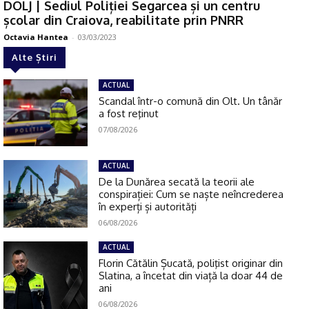
DOLJ | Sediul Poliției Segarcea și un centru
școlar din Craiova, reabilitate prin PNRR
Octavia Hantea
-
03/03/2023
Alte Știri
ACTUAL
Scandal într-o comună din Olt. Un tânăr
a fost reţinut
07/08/2026
ACTUAL
De la Dunărea secată la teorii ale
conspirației: Cum se naște neîncrederea
în experți și autorități
06/08/2026
ACTUAL
Florin Cătălin Șucată, poliţist originar din
Slatina, a încetat din viață la doar 44 de
ani
06/08/2026