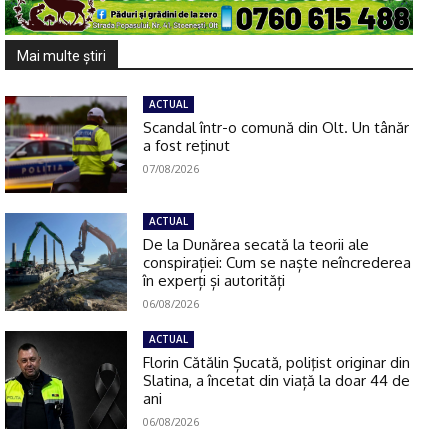
Mai multe ştiri
ACTUAL
Scandal într-o comună din Olt. Un tânăr
a fost reţinut
07/08/2026
ACTUAL
De la Dunărea secată la teorii ale
conspirației: Cum se naște neîncrederea
în experți și autorități
06/08/2026
ACTUAL
Florin Cătălin Șucată, poliţist originar din
Slatina, a încetat din viață la doar 44 de
ani
06/08/2026