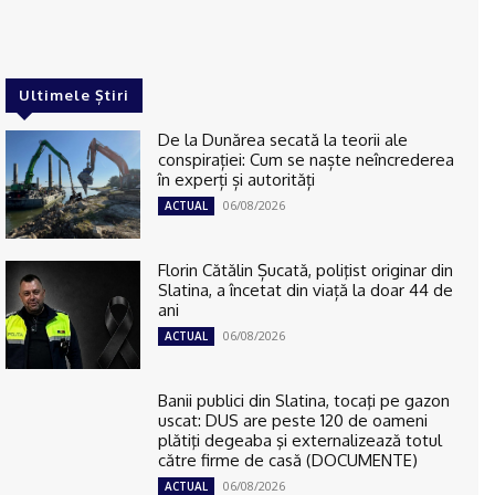
Ultimele Știri
De la Dunărea secată la teorii ale
conspirației: Cum se naște neîncrederea
în experți și autorități
06/08/2026
ACTUAL
Florin Cătălin Șucată, poliţist originar din
Slatina, a încetat din viață la doar 44 de
ani
06/08/2026
ACTUAL
Banii publici din Slatina, tocaţi pe gazon
uscat: DUS are peste 120 de oameni
plătiţi degeaba şi externalizează totul
către firme de casă (DOCUMENTE)
06/08/2026
ACTUAL