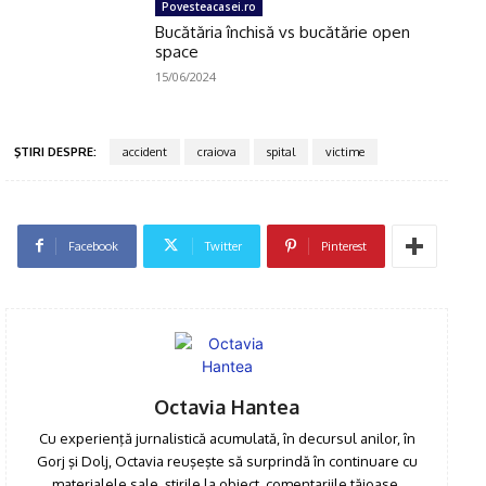
Povesteacasei.ro
Bucătăria închisă vs bucătărie open
space
15/06/2024
ŞTIRI DESPRE:
accident
craiova
spital
victime
Facebook
Twitter
Pinterest
Click pe imagine
Octavia Hantea
Cu experienţă jurnalistică acumulată, în decursul anilor, în
Gorj şi Dolj, Octavia reuşeşte să surprindă în continuare cu
materialele sale, ştirile la obiect, comentariile tăioase,