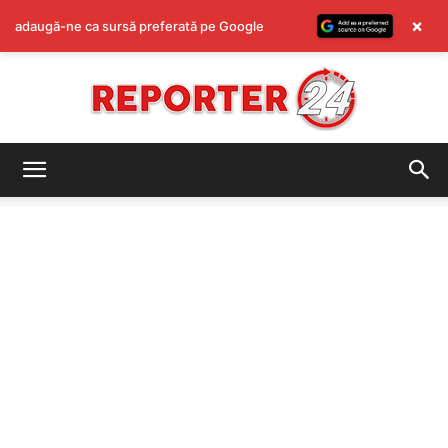
×
adaugă-ne ca sursă preferată pe Google
REPORTER24