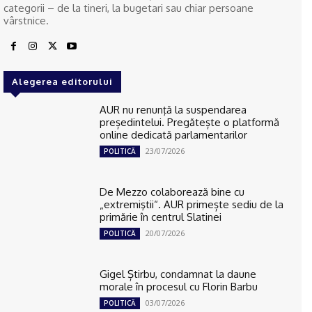
categorii – de la tineri, la bugetari sau chiar persoane
vârstnice.
Alegerea editorului
AUR nu renunţă la suspendarea
președintelui. Pregătește o platformă
online dedicată parlamentarilor
23/07/2026
POLITICĂ
De Mezzo colaborează bine cu
„extremiştii“. AUR primește sediu de la
primărie în centrul Slatinei
20/07/2026
POLITICĂ
Gigel Știrbu, condamnat la daune
morale în procesul cu Florin Barbu
03/07/2026
POLITICĂ