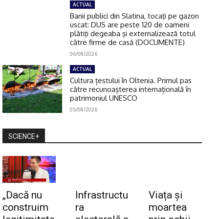
ACTUAL
Banii publici din Slatina, tocaţi pe gazon
uscat: DUS are peste 120 de oameni
plătiţi degeaba şi externalizează totul
către firme de casă (DOCUMENTE)
06/08/2026
ACTUAL
Cultura țestului în Oltenia. Primul pas
către recunoașterea internațională în
patrimoniul UNESCO
05/08/2026
SCIENCE+
„Dacă nu
Infrastructu
Viața și
construim
ra
moartea