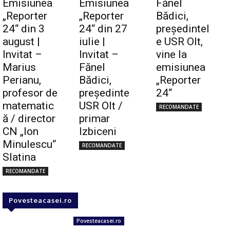
Emisiunea
Emisiunea
Fănel
„Reporter
„Reporter
Bădici,
24“ din 3
24“ din 27
preşedintel
august |
iulie |
e USR Olt,
Invitat –
Invitat –
vine la
Marius
Fănel
emisiunea
Perianu,
Bădici,
„Reporter
profesor de
preşedinte
24“
matematic
USR Olt /
RECOMANDATE
ă / director
primar
CN „Ion
Izbiceni
Minulescu“
RECOMANDATE
Slatina
RECOMANDATE
Povesteacasei.ro
Povesteacasei.ro