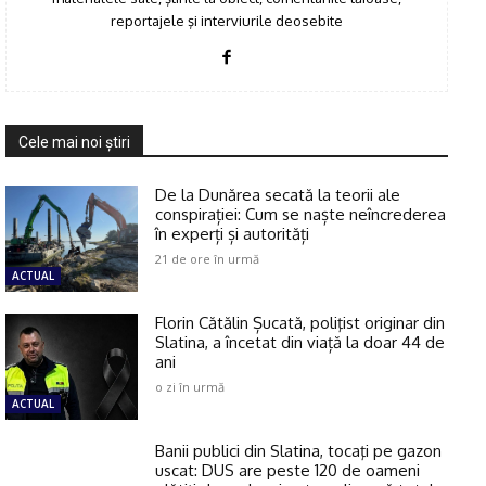
reportajele şi interviurile deosebite
Cele mai noi ştiri
De la Dunărea secată la teorii ale
conspirației: Cum se naște neîncrederea
în experți și autorități
21 de ore în urmă
ACTUAL
Florin Cătălin Șucată, poliţist originar din
Slatina, a încetat din viață la doar 44 de
ani
o zi în urmă
ACTUAL
Banii publici din Slatina, tocaţi pe gazon
uscat: DUS are peste 120 de oameni