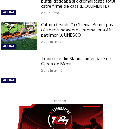
plătiţi degeaba şi externalizează totul
către firme de casă (DOCUMENTE)
ACTUAL
o zi în urmă
Cultura țestului în Oltenia. Primul pas
către recunoașterea internațională în
patrimoniul UNESCO
2 zile în urmă
ACTUAL
Topitoriile din Slatina, amendate de
Garda de Mediu
2 zile în urmă
ACTUAL
- Partener -