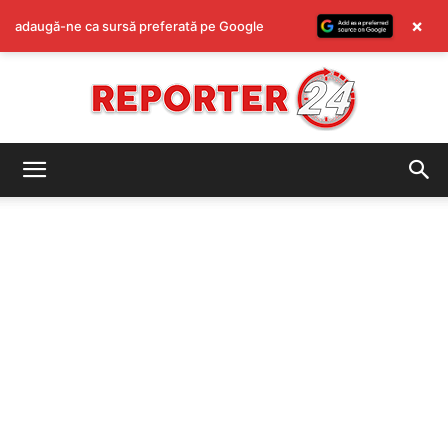
×
adaugă-ne ca sursă preferată pe Google
REPORTER24