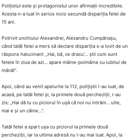
Polițistul este și protagonistul unor afirmații incredibile.
Acesta n-a luat în serios nicio secundă dispariția fetei de
15 ani.
Potrivit unchiului Alexandrei, Alexandru Cumpănașu,
când tatăl fetei a mers să declare dispariția s-a lovit de un
răspuns halucinant: „Hai, bă, ce dracu’… știi cum sunt
fetele în ziua de azi… apare mâine-poimâine cu iubitul de
mână!”.
Apoi, când au venit apelurile la 112, polițiștii l-au luat, de
acasă, pe tatăl fetei și, la primele două percheziții, i-au
zis: „Hai dă tu cu piciorul în ușă că noi nu intrăm… uite,
mai e și un câine…”.
Tatăl fetei a spart ușa cu piciorul la primele două
percheziții, iar la ultima adresă nu l-au mai luat. Apoi, la