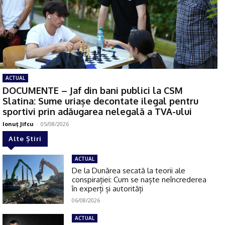
ACTUAL
DOCUMENTE – Jaf din bani publici la CSM
Slatina: Sume uriașe decontate ilegal pentru
sportivi prin adăugarea nelegală a TVA-ului
Ionuţ Jifcu
-
05/08/2026
Alte Știri
ACTUAL
De la Dunărea secată la teorii ale
conspirației: Cum se naște neîncrederea
în experți și autorități
06/08/2026
ACTUAL