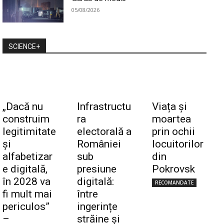
05/08/2026
SCIENCE+
„Dacă nu
Infrastructu
Viața și
construim
ra
moartea
legitimitate
electorală a
prin ochii
și
României
locuitorilor
alfabetizar
sub
din
e digitală,
presiune
Pokrovsk
în 2028 va
digitală:
RECOMANDATE
fi mult mai
între
periculos”
ingerințe
–
străine și