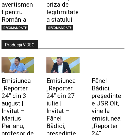
avertismen
criza de
t pentru
legitimitate
România
a statului
RECOMANDATE
RECOMANDATE
Producţii VIDEO
Emisiunea
Emisiunea
Fănel
„Reporter
„Reporter
Bădici,
24“ din 3
24“ din 27
preşedintel
august |
iulie |
e USR Olt,
Invitat –
Invitat –
vine la
Marius
Fănel
emisiunea
Perianu,
Bădici,
„Reporter
profesor de
preşedinte
24“