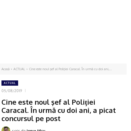
Acasă
ACTUAL
Cine este noul şef al Poliţiei Caracal. În urmă cu doi ani,...
ACTUAL
05/08/2019
Cine este noul şef al Poliţiei
Caracal. În urmă cu doi ani, a picat
concursul pe post
scris de
Ionuţ Jifcu