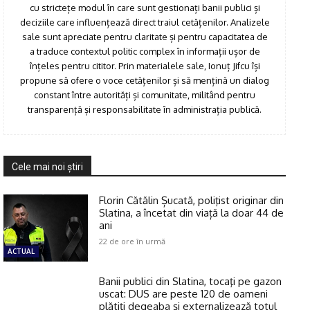
cu strictețe modul în care sunt gestionați banii publici și
deciziile care influențează direct traiul cetățenilor. Analizele
sale sunt apreciate pentru claritate și pentru capacitatea de
a traduce contextul politic complex în informații ușor de
înțeles pentru cititor. Prin materialele sale, Ionuț Jifcu își
propune să ofere o voce cetățenilor și să mențină un dialog
constant între autorități și comunitate, militând pentru
transparență și responsabilitate în administrația publică.
Cele mai noi ştiri
Florin Cătălin Șucată, poliţist originar din
Slatina, a încetat din viață la doar 44 de
ani
22 de ore în urmă
ACTUAL
Banii publici din Slatina, tocaţi pe gazon
uscat: DUS are peste 120 de oameni
plătiţi degeaba şi externalizează totul