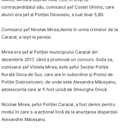
contracandidatul său, comisarul şef Costel Ghimiș, care
atunci era șef al Poliției Deveselu, a luat doar 5,80.
Comisarul şef Nicolae Mirea,demis în urma crimelor de la
Caracal, a ieşit la pensie.
Mirea era şef al Poliţiei municipiului Caracal din
decembrie 2017, când a promovat un concurs. Soţia sa,
comisarul şef Violeta Mirea, este şeful Secţiei Poliţie
Rurală Osica de Sus, care are în subordine şi Postul de
Poliţie Dobrosloveni, de unde este Alexandra Măceşanu,
adolescenta care ar fi fost ucisă de Gheorghe Dincă.
Nicolae Mirea, șeful Poliției Caracal, a fost demis pentru
modul în care s-a acționat încă de la anunțarea dispariției
Alexandrei Măceșanu.