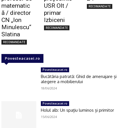
matematic
USR Olt /
RECOMANDATE
ă / director
primar
CN „Ion
Izbiceni
Minulescu“
RECOMANDATE
Slatina
RECOMANDATE
Povesteacasei.ro
Povesteacasei.ro
Bucătăria patrată: Ghid de amenajare și
alegere a mobilierului
18/06/2024
Povesteacasei.ro
Holul alb: Un spațiu luminos și primitor
15/06/2024