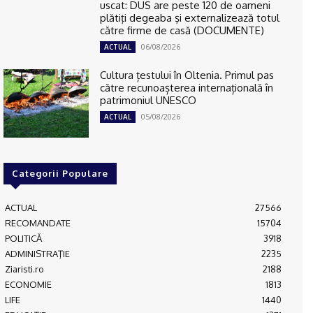
uscat: DUS are peste 120 de oameni
plătiţi degeaba şi externalizează totul
către firme de casă (DOCUMENTE)
06/08/2026
ACTUAL
Cultura țestului în Oltenia. Primul pas
către recunoașterea internațională în
patrimoniul UNESCO
05/08/2026
ACTUAL
Categorii Populare
ACTUAL
27566
RECOMANDATE
15704
POLITICĂ
3918
ADMINISTRAŢIE
2235
Ziaristi.ro
2188
ECONOMIE
1813
LIFE
1440