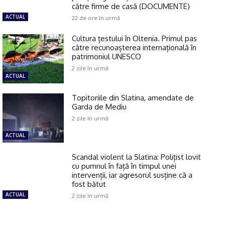
către firme de casă (DOCUMENTE)
ACTUAL
22 de ore în urmă
Cultura țestului în Oltenia. Primul pas
către recunoașterea internațională în
patrimoniul UNESCO
2 zile în urmă
ACTUAL
Topitoriile din Slatina, amendate de
Garda de Mediu
2 zile în urmă
ACTUAL
Scandal violent la Slatina: Polițist lovit
cu pumnul în față în timpul unei
intervenții, iar agresorul susține că a
fost bătut
ACTUAL
2 zile în urmă