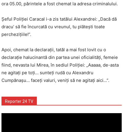
ora 05.00, părintele a fost chemat la adresa criminalului.
Șeful Poliției Caracal i-a zis tatălui Alexandrei: „Dacă dă
dracu’ să fie încurcată cu vreunul, tu plătești toate
perchezițiile!”.
Apoi, chemat la declarații, tatăl a mai fost lovit cu o
declarație halucinantă din partea unei oficialități, femeie
fiind, nevasta lui Mirea, în sediul Poliției: „Aaaaa, de-asta
ne agitați pe toți… sunteți rudă cu Alexandru
Cumpănașu… faceți valuri, veniți să ne agitați aici…”.
Reporter 24 TV