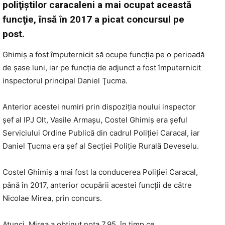
poliţiştilor caracaleni a mai ocupat această
funcţie, însă în 2017 a picat concursul pe
post.
Ghimiş a fost împuternicit să ocupe funcţia pe o perioadă
de şase luni, iar pe funcţia de adjunct a fost împuternicit
inspectorul principal Daniel Ţucma.
Anterior acestei numiri prin dispoziţia noului inspector
şef al IPJ Olt, Vasile Armaşu, Costel Ghimiş era şeful
Serviciului Ordine Publică din cadrul Poliţiei Caracal, iar
Daniel Ţucma era şef al Secţiei Poliţie Rurală Deveselu.
Costel Ghimiş a mai fost la conducerea Poliţiei Caracal,
până în 2017, anterior ocupării acestei funcţii de către
Nicolae Mirea, prin concurs.
Atunci, Mirea a obținut nota 7,95, în timp ce