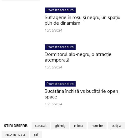
Povesteacasei.ro
Sufragerie în roșu și negru, un spațiu
plin de dinamism
15/06/2024
Povesteacasei.ro
Dormitorul alb-negru, o atracție
atemporală
15/06/2024
Povesteacasei.ro
Bucătăria închisă vs bucătărie open
space
15/06/2024
Click pe imagine
ŞTIRI DESPRE:
caracal
ghimiş
mirea
numire
poliţia
recomandate
şef