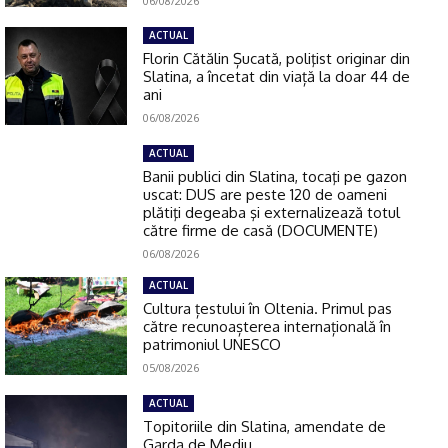
06/08/2026
ACTUAL
Florin Cătălin Șucată, poliţist originar din
Slatina, a încetat din viață la doar 44 de
ani
06/08/2026
ACTUAL
Banii publici din Slatina, tocaţi pe gazon
uscat: DUS are peste 120 de oameni
plătiţi degeaba şi externalizează totul
către firme de casă (DOCUMENTE)
06/08/2026
ACTUAL
Cultura țestului în Oltenia. Primul pas
către recunoașterea internațională în
patrimoniul UNESCO
05/08/2026
ACTUAL
Topitoriile din Slatina, amendate de
Garda de Mediu