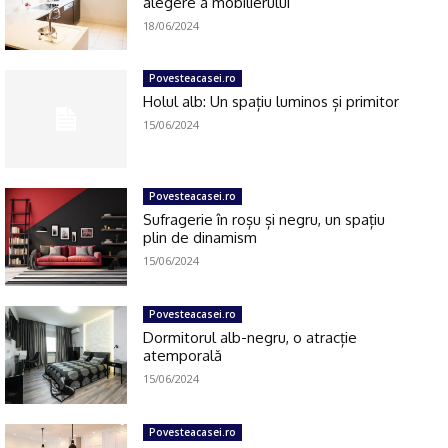
alegere a mobilierului
18/06/2024
Povesteacasei.ro
Holul alb: Un spațiu luminos și primitor
15/06/2024
Povesteacasei.ro
Sufragerie în roșu și negru, un spațiu
plin de dinamism
15/06/2024
Povesteacasei.ro
Dormitorul alb-negru, o atracție
atemporală
Click pe imagine
15/06/2024
Povesteacasei.ro