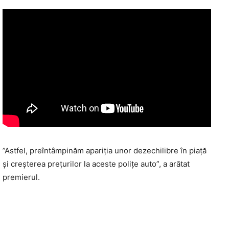
”Astfel, preîntâmpinăm apariţia unor dezechilibre în piaţă
şi creşterea preţurilor la aceste poliţe auto”, a arătat
premierul.