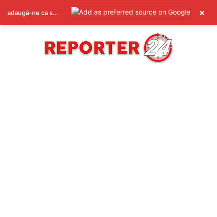
×
adaugă-ne ca sursă preferată pe Google
REPORTER24