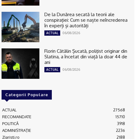
De la Dunărea secată la teorii ale
conspirației: Cum se naște neîncrederea
în experți și autorități
06/08/2026
ACTUAL
Florin Cătălin Șucată, poliţist originar din
Slatina, a încetat din viață la doar 44 de
ani
06/08/2026
ACTUAL
Categorii Populare
ACTUAL
27568
RECOMANDATE
15710
POLITICĂ
3918
ADMINISTRAŢIE
2236
Ziaristi.ro
2188