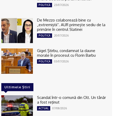
23/07/2026
POLITICĂ
De Mezzo colaborează bine cu
„extremiştii“. AUR primește sediu de la
primărie în centrul Slatinei
20/07/2026
POLITICĂ
Gigel Știrbu, condamnat la daune
morale în procesul cu Florin Barbu
03/07/2026
POLITICĂ
Ultimele Știri
Scandal într-o comună din Olt. Un tânăr
a fost reţinut
07/08/2026
ACTUAL