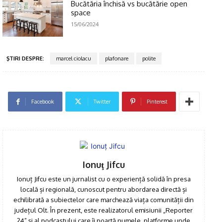
Bucătăria închisă vs bucătărie open
space
15/06/2024
ŞTIRI DESPRE:
marcel ciolacu
plafonare
polite
Facebook
Twitter
Pinterest
Ionuţ Jifcu
Ionuț Jifcu este un jurnalist cu o experiență solidă în presa
locală și regională, cunoscut pentru abordarea directă și
echilibrată a subiectelor care marchează viața comunității din
județul Olt. În prezent, este realizatorul emisiunii „Reporter
24” și al podcastului care îi poartă numele, platforme unde