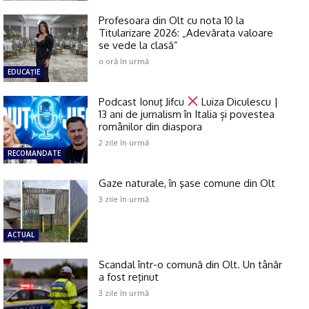
Profesoara din Olt cu nota 10 la
Titularizare 2026: „Adevărata valoare
se vede la clasă”
o oră în urmă
EDUCAŢIE
Podcast Ionuţ Jifcu
Luiza Diculescu |
13 ani de jurnalism în Italia și povestea
românilor din diaspora
2 zile în urmă
RECOMANDATE
Gaze naturale, în şase comune din Olt
3 zile în urmă
ACTUAL
Scandal într-o comună din Olt. Un tânăr
a fost reţinut
3 zile în urmă