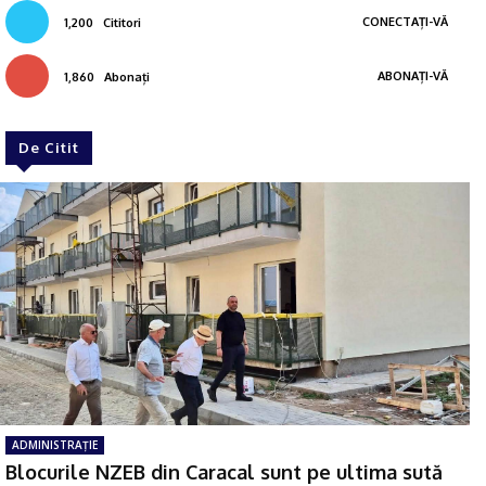
CONECTAȚI-VĂ
1,200
Cititori
ABONAȚI-VĂ
1,860
Abonați
De Citit
ADMINISTRAŢIE
Blocurile NZEB din Caracal sunt pe ultima sută