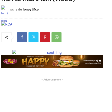
scris de
Ionuţ Jifcu
- Advertisement -