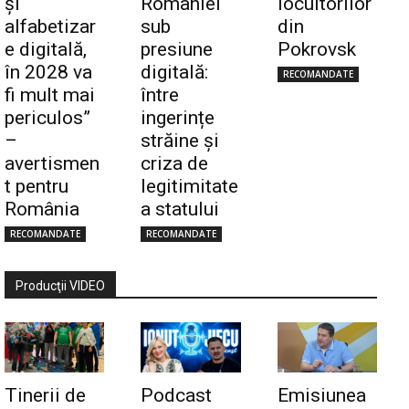
și
României
locuitorilor
alfabetizar
sub
din
e digitală,
presiune
Pokrovsk
în 2028 va
digitală:
RECOMANDATE
fi mult mai
între
periculos”
ingerințe
–
străine și
avertismen
criza de
t pentru
legitimitate
România
a statului
RECOMANDATE
RECOMANDATE
Producţii VIDEO
Tinerii de
Podcast
Emisiunea