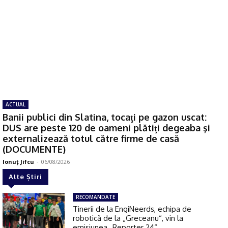
ACTUAL
Banii publici din Slatina, tocaţi pe gazon uscat:
DUS are peste 120 de oameni plătiţi degeaba şi
externalizează totul către firme de casă
(DOCUMENTE)
Ionuţ Jifcu
-
06/08/2026
Alte Știri
RECOMANDATE
Tinerii de la EngiNeerds, echipa de
robotică de la „Greceanu“, vin la
emisiunea „Reporter 24“