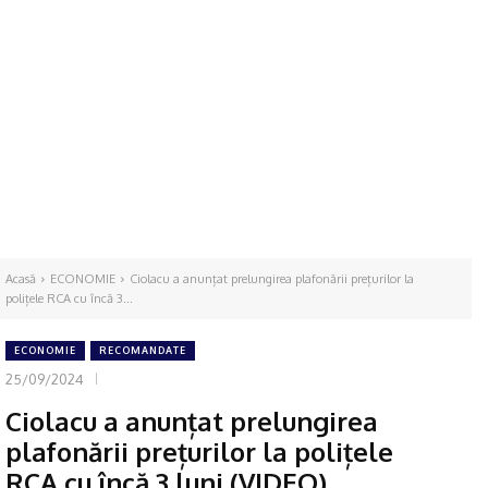
Acasă
ECONOMIE
Ciolacu a anunțat prelungirea plafonării prețurilor la
polițele RCA cu încă 3...
ECONOMIE
RECOMANDATE
25/09/2024
Ciolacu a anunțat prelungirea
plafonării prețurilor la polițele
RCA cu încă 3 luni (VIDEO)