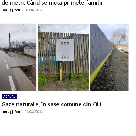
de metri: Când se mută primele familii
Ionuţ Jifcu
-
10/08/2026
ACTUAL
Gaze naturale, în şase comune din Olt
Ionuţ Jifcu
-
07/08/2026