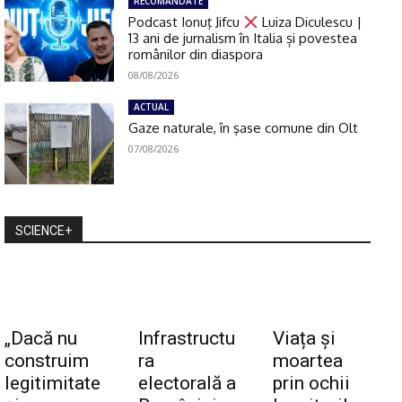
RECOMANDATE
Podcast Ionuţ Jifcu
Luiza Diculescu |
13 ani de jurnalism în Italia și povestea
românilor din diaspora
08/08/2026
ACTUAL
Gaze naturale, în şase comune din Olt
07/08/2026
SCIENCE+
„Dacă nu
Infrastructu
Viața și
construim
ra
moartea
legitimitate
electorală a
prin ochii