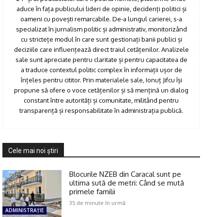
aduce în fața publicului lideri de opinie, decidenți politici și
oameni cu povești remarcabile. De-a lungul carierei, s-a
specializat în jurnalism politic și administrativ, monitorizând
cu strictețe modul în care sunt gestionați banii publici și
deciziile care influențează direct traiul cetățenilor. Analizele
sale sunt apreciate pentru claritate și pentru capacitatea de
a traduce contextul politic complex în informații ușor de
înțeles pentru cititor. Prin materialele sale, Ionuț Jifcu își
propune să ofere o voce cetățenilor și să mențină un dialog
constant între autorități și comunitate, militând pentru
transparență și responsabilitate în administrația publică.
Cele mai noi ştiri
Blocurile NZEB din Caracal sunt pe
ultima sută de metri: Când se mută
primele familii
35 de minute în urmă
ADMINISTRAŢIE