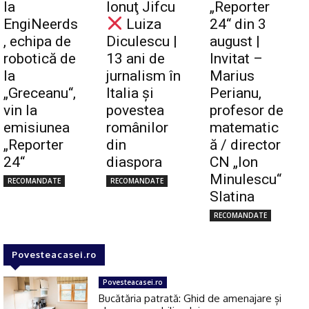
la
Ionuţ Jifcu
„Reporter
EngiNeerds
Luiza
24“ din 3
, echipa de
Diculescu |
august |
robotică de
13 ani de
Invitat –
la
jurnalism în
Marius
„Greceanu“,
Italia și
Perianu,
vin la
povestea
profesor de
emisiunea
românilor
matematic
„Reporter
din
ă / director
24“
diaspora
CN „Ion
Minulescu“
RECOMANDATE
RECOMANDATE
Slatina
RECOMANDATE
Povesteacasei.ro
Povesteacasei.ro
Bucătăria patrată: Ghid de amenajare și