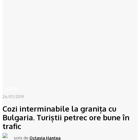
Acasă
ACTUAL
Cozi interminabile la granița cu Bulgaria. Turiștii petrec ore bune în
trafic
ACTUAL
26/07/2019
Cozi interminabile la granița cu
Bulgaria. Turiștii petrec ore bune în
trafic
scris de
Octavia Hantea