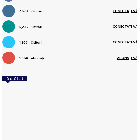
CONECTAȚI-VĂ
6,503
Cititori
CONECTAȚI-VĂ
5,245
Cititori
CONECTAȚI-VĂ
1,200
Cititori
ABONAȚI-VĂ
1,860
Abonați
De Citit
ACTUAL
CRAIOVA: Copil de 11 ani, căutat de polițiști. A
plecat de la școală, dar nu ajuns acasă
Octavia Hantea
-
03/03/2023