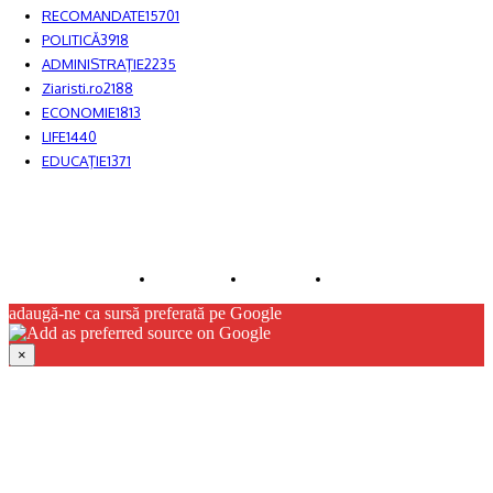
RECOMANDATE
15701
POLITICĂ
3918
ADMINISTRAŢIE
2235
Ziaristi.ro
2188
ECONOMIE
1813
LIFE
1440
EDUCAŢIE
1371
© JFK Media & More SRL. Toate drepturile rezervate.
Despre noi
Publicitate
Contact
adaugă-ne ca sursă preferată pe Google
×