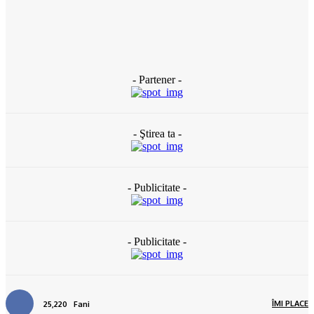
VIDEO – Percheziții DIICOT la Slatina: Clanul Versace, vizat
într-un dosar uriaș de camătă, șantaj și trafic de persoane
14 ore în urmă
- Partener -
- Ştirea ta -
- Publicitate -
- Publicitate -
ÎMI PLACE
25,220
Fani