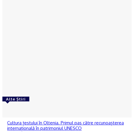
ACTUAL
Câinele polițist Tama a găsit o bătrână din Dolj
dată dispărută de către familie
Octavia Hantea
-
03/03/2023
ACTUAL
DOLJ | Sediul Poliției Segarcea și un centru școlar
din Craiova, reabilitate prin PNRR
Octavia Hantea
-
03/03/2023
Alte Știri
ACTUAL
Cultura țestului în Oltenia. Primul pas către recunoașterea
internațională în patrimoniul UNESCO