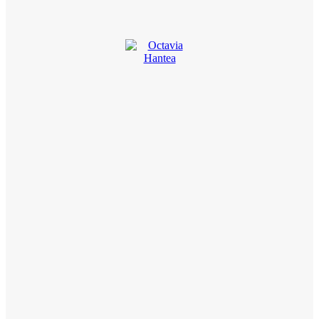
Octavia Hantea
Cu experienţă jurnalistică acumulată, în decursul anilor, în Gorj şi
Dolj, Octavia reuşeşte să surprindă în continuare cu materialele
sale, ştirile la obiect, comentariile tăioase, reportajele şi
interviurile deosebite
Cele mai noi ştiri
ACTUAL
Topitoriile din Slatina, amendate de Garda de Mediu