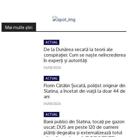
Mai multe ştiri
ACTUAL
De la Dunărea secată la teorii ale
conspirației: Cum se naște neîncrederea
în experți și autorități
06/08/2026
ACTUAL
Florin Cătălin Șucată, poliţist originar din
Slatina, a încetat din viață la doar 44 de
ani
06/08/2026
ACTUAL
Banii publici din Slatina, tocaţi pe gazon
uscat: DUS are peste 120 de oameni
plătiţi degeaba şi externalizează totul