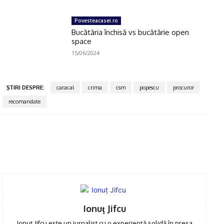
Povesteacasei.ro
Bucătăria închisă vs bucătărie open
space
15/06/2024
ŞTIRI DESPRE:
caracal
crima
csm
popescu
procuror
recomandate
Facebook
Twitter
Pinterest
WhatsApp
Ionuţ Jifcu
Ionuț Jifcu este un jurnalist cu o experiență solidă în presa