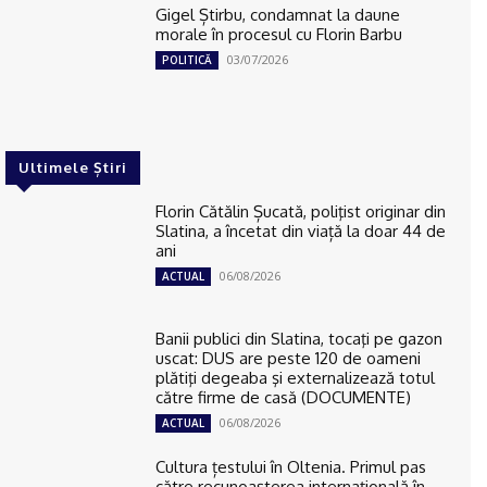
Gigel Știrbu, condamnat la daune
morale în procesul cu Florin Barbu
03/07/2026
POLITICĂ
Ultimele Știri
Florin Cătălin Șucată, poliţist originar din
Slatina, a încetat din viață la doar 44 de
ani
06/08/2026
ACTUAL
Banii publici din Slatina, tocaţi pe gazon
uscat: DUS are peste 120 de oameni
plătiţi degeaba şi externalizează totul
către firme de casă (DOCUMENTE)
06/08/2026
ACTUAL
Cultura țestului în Oltenia. Primul pas
către recunoașterea internațională în