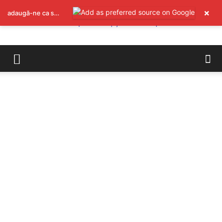
×
adaugă-ne ca sursă preferată pe Google
REPORTER24