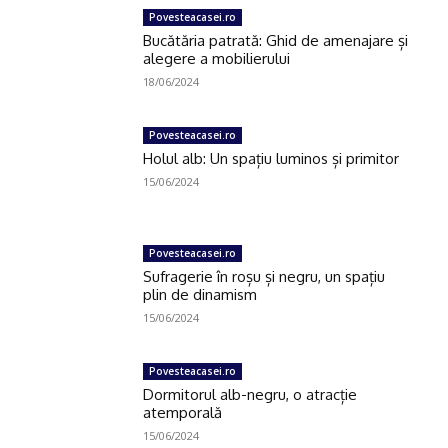
Povesteacasei.ro
Bucătăria patrată: Ghid de amenajare și
alegere a mobilierului
18/06/2024
Povesteacasei.ro
Holul alb: Un spațiu luminos și primitor
15/06/2024
Povesteacasei.ro
Sufragerie în roșu și negru, un spațiu
plin de dinamism
15/06/2024
Povesteacasei.ro
Dormitorul alb-negru, o atracție
atemporală
15/06/2024