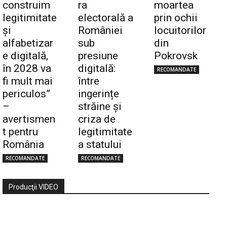
construim
ra
moartea
legitimitate
electorală a
prin ochii
și
României
locuitorilor
alfabetizar
sub
din
e digitală,
presiune
Pokrovsk
în 2028 va
digitală:
RECOMANDATE
fi mult mai
între
periculos”
ingerințe
–
străine și
avertismen
criza de
t pentru
legitimitate
România
a statului
RECOMANDATE
RECOMANDATE
Producţii VIDEO