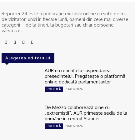
Reporter 24 este o publicaţie exclusiv online cu sute de mii
de vizitatori unici în fiecare lună, oameni din cele mai diverse
categorii – de la tineri, la bugetari sau chiar persoane
vârstnice.
Alegerea editorului
AUR nu renunţă la suspendarea
președintelui. Pregătește o platformă
online dedicată parlamentarilor
23/07/2026
POLITICĂ
De Mezzo colaborează bine cu
„extremiştii“. AUR primește sediu de la
primărie în centrul Slatinei
20/07/2026
POLITICĂ