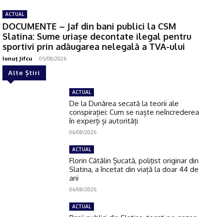
ACTUAL
DOCUMENTE – Jaf din bani publici la CSM
Slatina: Sume uriașe decontate ilegal pentru
sportivi prin adăugarea nelegală a TVA-ului
Ionuţ Jifcu
-
05/08/2026
Alte Știri
ACTUAL
De la Dunărea secată la teorii ale
conspirației: Cum se naște neîncrederea
în experți și autorități
06/08/2026
ACTUAL
Florin Cătălin Șucată, poliţist originar din
Slatina, a încetat din viață la doar 44 de
ani
06/08/2026
ACTUAL