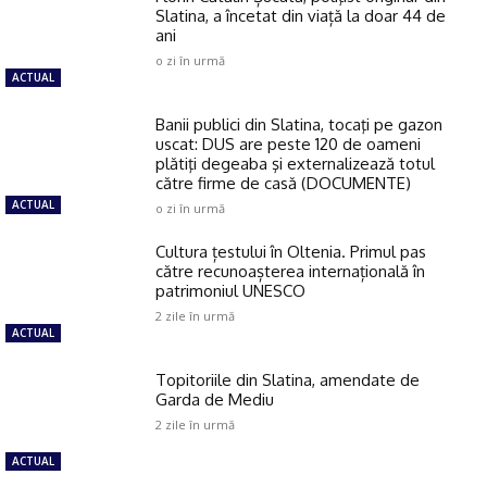
Slatina, a încetat din viață la doar 44 de
ani
o zi în urmă
ACTUAL
Banii publici din Slatina, tocaţi pe gazon
uscat: DUS are peste 120 de oameni
plătiţi degeaba şi externalizează totul
către firme de casă (DOCUMENTE)
ACTUAL
o zi în urmă
Cultura țestului în Oltenia. Primul pas
către recunoașterea internațională în
patrimoniul UNESCO
2 zile în urmă
ACTUAL
Topitoriile din Slatina, amendate de
Garda de Mediu
2 zile în urmă
ACTUAL