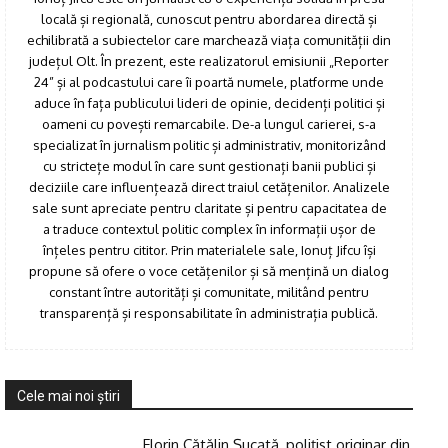
locală și regională, cunoscut pentru abordarea directă și
echilibrată a subiectelor care marchează viața comunității din
județul Olt. În prezent, este realizatorul emisiunii „Reporter
24” și al podcastului care îi poartă numele, platforme unde
aduce în fața publicului lideri de opinie, decidenți politici și
oameni cu povești remarcabile. De-a lungul carierei, s-a
specializat în jurnalism politic și administrativ, monitorizând
cu strictețe modul în care sunt gestionați banii publici și
deciziile care influențează direct traiul cetățenilor. Analizele
sale sunt apreciate pentru claritate și pentru capacitatea de
a traduce contextul politic complex în informații ușor de
înțeles pentru cititor. Prin materialele sale, Ionuț Jifcu își
propune să ofere o voce cetățenilor și să mențină un dialog
constant între autorități și comunitate, militând pentru
transparență și responsabilitate în administrația publică.
Cele mai noi ştiri
Florin Cătălin Șucată, poliţist originar din