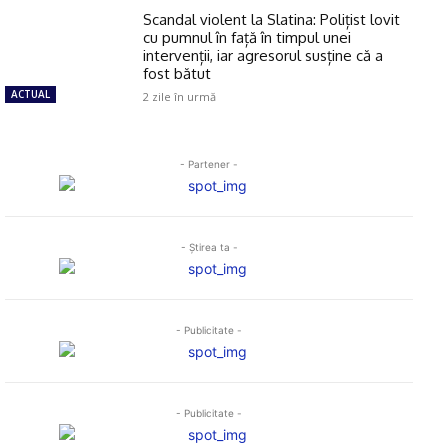
Scandal violent la Slatina: Polițist lovit
cu pumnul în față în timpul unei
intervenții, iar agresorul susține că a
fost bătut
ACTUAL
2 zile în urmă
- Partener -
- Ştirea ta -
- Publicitate -
- Publicitate -