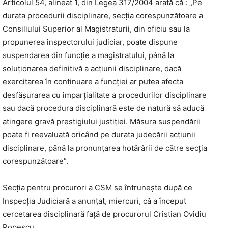
Articolul 54, alineat 1, din Legea 317/2004 arată că : „Pe
durata procedurii disciplinare, secţia corespunzătoare a
Consiliului Superior al Magistraturii, din oficiu sau la
propunerea inspectorului judiciar, poate dispune
suspendarea din funcţie a magistratului, până la
soluţionarea definitivă a acţiunii disciplinare, dacă
exercitarea în continuare a funcţiei ar putea afecta
desfăşurarea cu imparţialitate a procedurilor disciplinare
sau dacă procedura disciplinară este de natură să aducă
atingere gravă prestigiului justiţiei. Măsura suspendării
poate fi reevaluată oricând pe durata judecării acţiunii
disciplinare, până la pronunţarea hotărârii de către secţia
corespunzătoare”.
Secţia pentru procurori a CSM se întruneşte după ce
Inspecţia Judiciară a anunţat, miercuri, că a început
cercetarea disciplinară faţă de procurorul Cristian Ovidiu
Popescu.