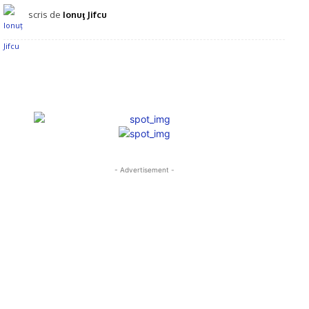
scris de
Ionuţ Jifcu
- Advertisement -