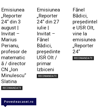
Emisiunea
Emisiunea
Fănel
„Reporter
„Reporter
Bădici,
24“ din 3
24“ din 27
preşedintel
august |
iulie |
e USR Olt,
Invitat –
Invitat –
vine la
Marius
Fănel
emisiunea
Perianu,
Bădici,
„Reporter
profesor de
preşedinte
24“
matematic
USR Olt /
RECOMANDATE
ă / director
primar
CN „Ion
Izbiceni
Minulescu“
RECOMANDATE
Slatina
RECOMANDATE
Povesteacasei.ro