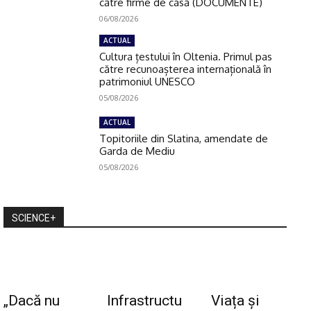
către firme de casă (DOCUMENTE)
06/08/2026
ACTUAL
Cultura țestului în Oltenia. Primul pas
către recunoașterea internațională în
patrimoniul UNESCO
05/08/2026
ACTUAL
Topitoriile din Slatina, amendate de
Garda de Mediu
05/08/2026
SCIENCE+
„Dacă nu
Infrastructu
Viața și