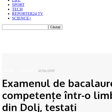
LIFE
SPORT
TECH
REPORTER24 TV
SCIENCE+
Acasă
ACTUAL
Examenul de bacalaureat continuă cu proba de competențe într-o limbă s
12/06/2019
ACTUAL
EDUCAŢIE
Examenul de bacalaure
competențe într-o limb
din Dolj, testați