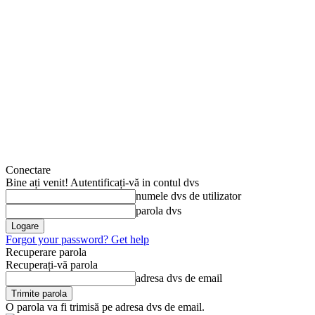
Conectare
Bine ați venit! Autentificați-vă in contul dvs
numele dvs de utilizator
parola dvs
Forgot your password? Get help
Recuperare parola
Recuperați-vă parola
adresa dvs de email
O parola va fi trimisă pe adresa dvs de email.