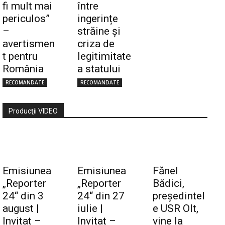
fi mult mai
între
periculos”
ingerințe
–
străine și
avertismen
criza de
t pentru
legitimitate
România
a statului
RECOMANDATE
RECOMANDATE
Producţii VIDEO
Emisiunea
Emisiunea
Fănel
„Reporter
„Reporter
Bădici,
24“ din 3
24“ din 27
preşedintel
august |
iulie |
e USR Olt,
Invitat –
Invitat –
vine la