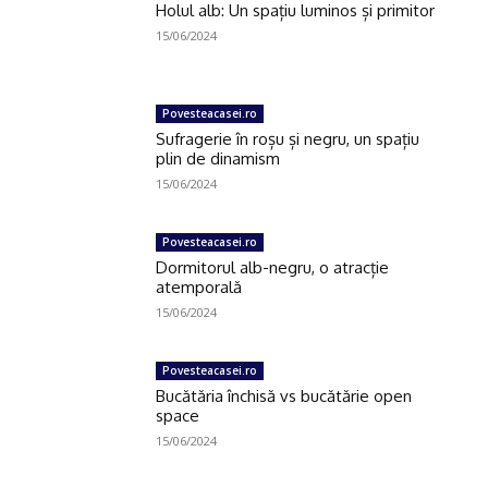
Holul alb: Un spațiu luminos și primitor
15/06/2024
Povesteacasei.ro
Sufragerie în roșu și negru, un spațiu
plin de dinamism
15/06/2024
Povesteacasei.ro
Dormitorul alb-negru, o atracție
atemporală
15/06/2024
Povesteacasei.ro
Bucătăria închisă vs bucătărie open
space
15/06/2024