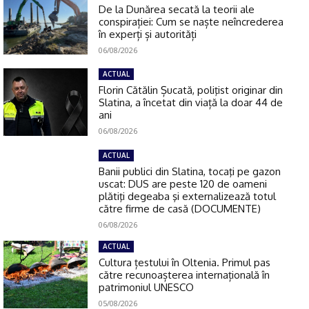
De la Dunărea secată la teorii ale
conspirației: Cum se naște neîncrederea
în experți și autorități
06/08/2026
ACTUAL
Florin Cătălin Șucată, poliţist originar din
Slatina, a încetat din viață la doar 44 de
ani
06/08/2026
ACTUAL
Banii publici din Slatina, tocaţi pe gazon
uscat: DUS are peste 120 de oameni
plătiţi degeaba şi externalizează totul
către firme de casă (DOCUMENTE)
06/08/2026
ACTUAL
Cultura țestului în Oltenia. Primul pas
către recunoașterea internațională în
patrimoniul UNESCO
05/08/2026