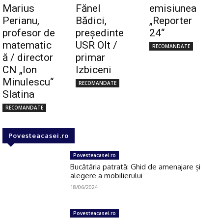
Marius
Fănel
emisiunea
Perianu,
Bădici,
„Reporter
profesor de
preşedinte
24“
matematic
USR Olt /
RECOMANDATE
ă / director
primar
CN „Ion
Izbiceni
Minulescu“
RECOMANDATE
Slatina
RECOMANDATE
Povesteacasei.ro
Povesteacasei.ro
Bucătăria patrată: Ghid de amenajare și
alegere a mobilierului
18/06/2024
Povesteacasei.ro