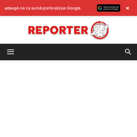
×
adaugă-ne ca sursă preferată pe Google
REPORTER24