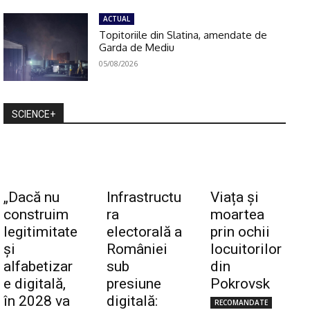
ACTUAL
Topitoriile din Slatina, amendate de
Garda de Mediu
05/08/2026
SCIENCE+
„Dacă nu
Infrastructu
Viața și
construim
ra
moartea
legitimitate
electorală a
prin ochii
și
României
locuitorilor
alfabetizar
sub
din
e digitală,
presiune
Pokrovsk
în 2028 va
digitală:
RECOMANDATE