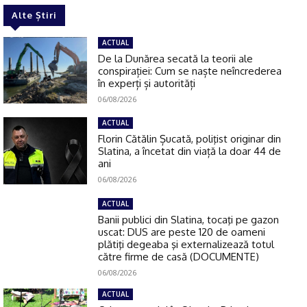
Alte Știri
ACTUAL
De la Dunărea secată la teorii ale
conspirației: Cum se naște neîncrederea
în experți și autorități
06/08/2026
ACTUAL
Florin Cătălin Șucată, poliţist originar din
Slatina, a încetat din viață la doar 44 de
ani
06/08/2026
ACTUAL
Banii publici din Slatina, tocaţi pe gazon
uscat: DUS are peste 120 de oameni
plătiţi degeaba şi externalizează totul
către firme de casă (DOCUMENTE)
06/08/2026
ACTUAL