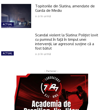
Topitoriile din Slatina, amendate de
Garda de Mediu
o zi în urmă
ACTUAL
Scandal violent la Slatina: Polițist lovit
cu pumnul în față în timpul unei
intervenții, iar agresorul susține că a
fost bătut
ACTUAL
o zi în urmă
- Partener -