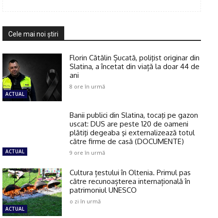
Cele mai noi ştiri
Florin Cătălin Șucată, poliţist originar din
Slatina, a încetat din viață la doar 44 de
ani
8 ore în urmă
ACTUAL
Banii publici din Slatina, tocaţi pe gazon
uscat: DUS are peste 120 de oameni
plătiţi degeaba şi externalizează totul
către firme de casă (DOCUMENTE)
ACTUAL
9 ore în urmă
Cultura țestului în Oltenia. Primul pas
către recunoașterea internațională în
patrimoniul UNESCO
o zi în urmă
ACTUAL