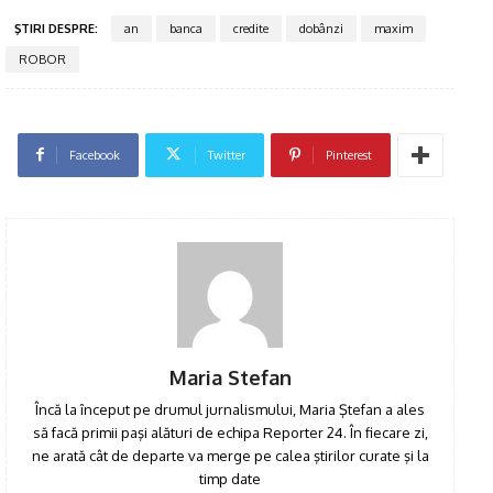
ŞTIRI DESPRE:
an
banca
credite
dobânzi
maxim
ROBOR
Facebook
Twitter
Pinterest
Click pe imagine
Maria Stefan
Încă la început pe drumul jurnalismului, Maria Ştefan a ales
să facă primii paşi alături de echipa Reporter 24. În fiecare zi,
ne arată cât de departe va merge pe calea ştirilor curate şi la
timp date