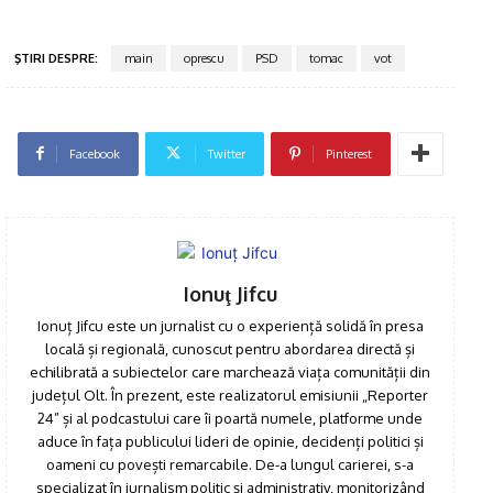
ŞTIRI DESPRE:
main
oprescu
PSD
tomac
vot
Facebook
Twitter
Pinterest
Ionuţ Jifcu
Ionuț Jifcu este un jurnalist cu o experiență solidă în presa
locală și regională, cunoscut pentru abordarea directă și
echilibrată a subiectelor care marchează viața comunității din
județul Olt. În prezent, este realizatorul emisiunii „Reporter
24” și al podcastului care îi poartă numele, platforme unde
aduce în fața publicului lideri de opinie, decidenți politici și
oameni cu povești remarcabile. De-a lungul carierei, s-a
specializat în jurnalism politic și administrativ, monitorizând