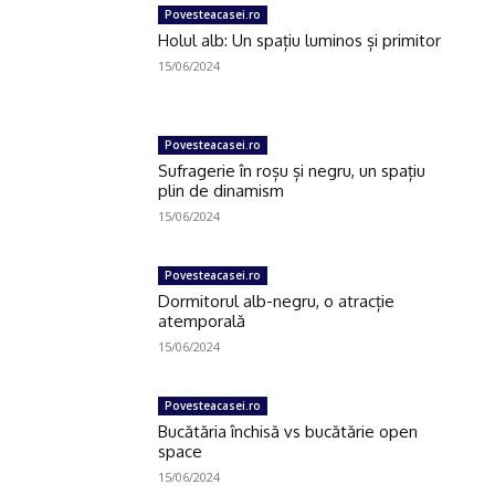
Povesteacasei.ro
Holul alb: Un spațiu luminos și primitor
15/06/2024
Povesteacasei.ro
Sufragerie în roșu și negru, un spațiu
plin de dinamism
15/06/2024
Povesteacasei.ro
Dormitorul alb-negru, o atracție
atemporală
15/06/2024
Povesteacasei.ro
Bucătăria închisă vs bucătărie open
space
15/06/2024