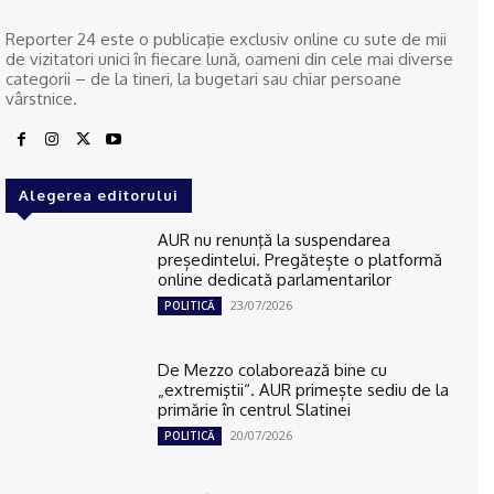
Reporter 24 este o publicaţie exclusiv online cu sute de mii
de vizitatori unici în fiecare lună, oameni din cele mai diverse
categorii – de la tineri, la bugetari sau chiar persoane
vârstnice.
Alegerea editorului
AUR nu renunţă la suspendarea
președintelui. Pregătește o platformă
online dedicată parlamentarilor
23/07/2026
POLITICĂ
De Mezzo colaborează bine cu
„extremiştii“. AUR primește sediu de la
primărie în centrul Slatinei
20/07/2026
POLITICĂ