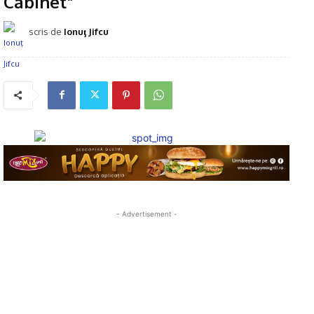
Cabinet”
scris de
Ionuţ Jifcu
- Advertisement -