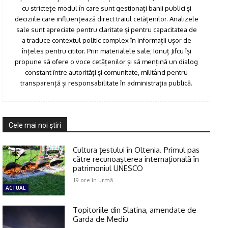
cu strictețe modul în care sunt gestionați banii publici și
deciziile care influențează direct traiul cetățenilor. Analizele
sale sunt apreciate pentru claritate și pentru capacitatea de
a traduce contextul politic complex în informații ușor de
înțeles pentru cititor. Prin materialele sale, Ionuț Jifcu își
propune să ofere o voce cetățenilor și să mențină un dialog
constant între autorități și comunitate, militând pentru
transparență și responsabilitate în administrația publică.
Cele mai noi ştiri
Cultura țestului în Oltenia. Primul pas
către recunoașterea internațională în
patrimoniul UNESCO
19 ore în urmă
ACTUAL
Topitoriile din Slatina, amendate de
Garda de Mediu