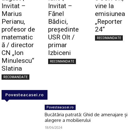
Invitat –
Invitat –
vine la
Marius
Fănel
emisiunea
Click pe imagine
Perianu,
Bădici,
„Reporter
profesor de
preşedinte
24“
matematic
USR Olt /
RECOMANDATE
ă / director
primar
CN „Ion
Izbiceni
Minulescu“
RECOMANDATE
Slatina
RECOMANDATE
Povesteacasei.ro
Povesteacasei.ro
Bucătăria patrată: Ghid de amenajare și
alegere a mobilierului
18/06/2024