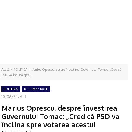
Acasă
POLITICĂ
Marius Oprescu, despre învestirea Guvernului Tomac: „Cred că
PSD va înclina spre...
POLITICĂ
RECOMANDATE
10/06/2026
Marius Oprescu, despre învestirea
Guvernului Tomac: „Cred că PSD va
înclina spre votarea acestui