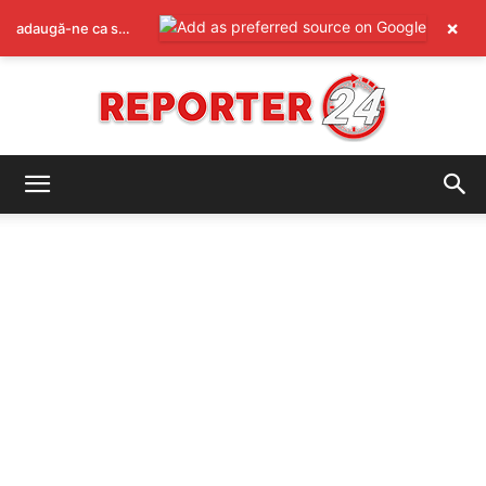
×
adaugă-ne ca sursă preferată pe Google
REPORTER24