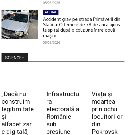
05/08/2026
ACTUAL
Accident grav pe strada Primăverii din
Slatina: O femeie de 78 de ani a ajuns
la spital după o coliziune între două
mașini
05/08/2026
SCIENCE+
„Dacă nu
Infrastructu
Viața și
construim
ra
moartea
legitimitate
electorală a
prin ochii
și
României
locuitorilor
alfabetizar
sub
din
e digitală,
presiune
Pokrovsk