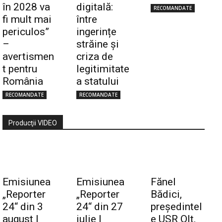
în 2028 va
digitală:
RECOMANDATE
fi mult mai
între
periculos”
ingerințe
–
străine și
avertismen
criza de
t pentru
legitimitate
România
a statului
RECOMANDATE
RECOMANDATE
Producţii VIDEO
Emisiunea
Emisiunea
Fănel
„Reporter
„Reporter
Bădici,
24“ din 3
24“ din 27
preşedintel
august |
iulie |
e USR Olt,