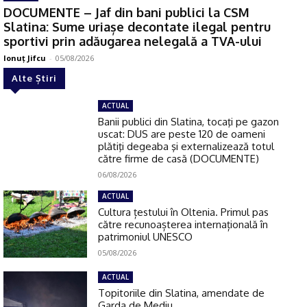
DOCUMENTE – Jaf din bani publici la CSM
Slatina: Sume uriașe decontate ilegal pentru
sportivi prin adăugarea nelegală a TVA-ului
Ionuţ Jifcu
-
05/08/2026
Alte Știri
ACTUAL
Banii publici din Slatina, tocaţi pe gazon
uscat: DUS are peste 120 de oameni
plătiţi degeaba şi externalizează totul
către firme de casă (DOCUMENTE)
06/08/2026
ACTUAL
Cultura țestului în Oltenia. Primul pas
către recunoașterea internațională în
patrimoniul UNESCO
05/08/2026
ACTUAL
Topitoriile din Slatina, amendate de
Garda de Mediu