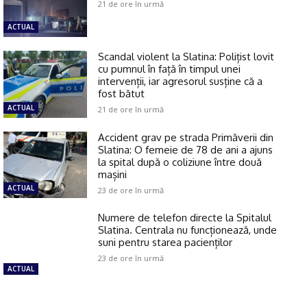
21 de ore în urmă
ACTUAL
Scandal violent la Slatina: Polițist lovit
cu pumnul în față în timpul unei
intervenții, iar agresorul susține că a
fost bătut
ACTUAL
21 de ore în urmă
Accident grav pe strada Primăverii din
Slatina: O femeie de 78 de ani a ajuns
la spital după o coliziune între două
mașini
ACTUAL
23 de ore în urmă
Numere de telefon directe la Spitalul
Slatina. Centrala nu funcționează, unde
suni pentru starea pacienților
23 de ore în urmă
ACTUAL