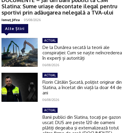
Slatina: Sume uriașe decontate ilegal pentru
sportivi prin adăugarea nelegală a TVA-ului
Ionuţ Jifcu
-
05/08/2026
Alte Știri
ACTUAL
De la Dunărea secată la teorii ale
conspirației: Cum se naște neîncrederea
în experți și autorități
06/08/2026
ACTUAL
Florin Cătălin Șucată, poliţist originar din
Slatina, a încetat din viață la doar 44 de
ani
06/08/2026
ACTUAL
Banii publici din Slatina, tocaţi pe gazon
uscat: DUS are peste 120 de oameni
plătiţi degeaba şi externalizează totul