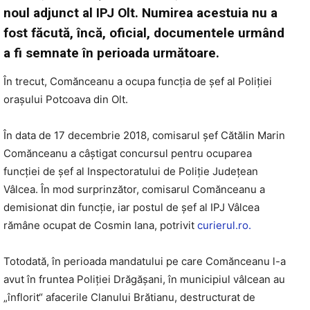
noul adjunct al IPJ Olt. Numirea acestuia nu a
fost făcută, încă, oficial, documentele urmând
a fi semnate în perioada următoare.
În trecut, Comănceanu a ocupa funcţia de şef al Poliţiei
oraşului Potcoava din Olt.
În data de 17 decembrie 2018, comisarul şef Cătălin Marin
Comănceanu a câştigat concursul pentru ocuparea
funcţiei de şef al Inspectoratului de Poliţie Judeţean
Vâlcea. În mod surprinzător, comisarul Comănceanu a
demisionat din funcție, iar postul de șef al IPJ Vâlcea
rămâne ocupat de Cosmin Iana, potrivit
curierul.ro.
Totodată, în perioada mandatului pe care Comănceanu l-a
avut în fruntea Poliţiei Drăgăşani, în municipiul vâlcean au
„înflorit“ afacerile Clanului Brătianu, destructurat de