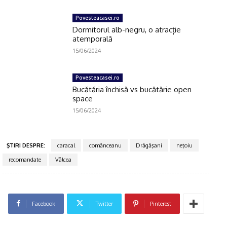
Povesteacasei.ro
Dormitorul alb-negru, o atracție
atemporală
15/06/2024
Povesteacasei.ro
Bucătăria închisă vs bucătărie open
space
15/06/2024
ŞTIRI DESPRE:
caracal
comănceanu
Drăgăşani
neţoiu
recomandate
Vâlcea
Facebook
Twitter
Pinterest