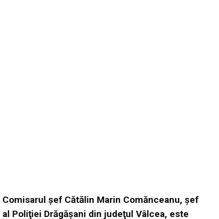
Comisarul şef Cătălin Marin Comănceanu, şef
al Poliţiei Drăgăşani din judeţul Vâlcea, este