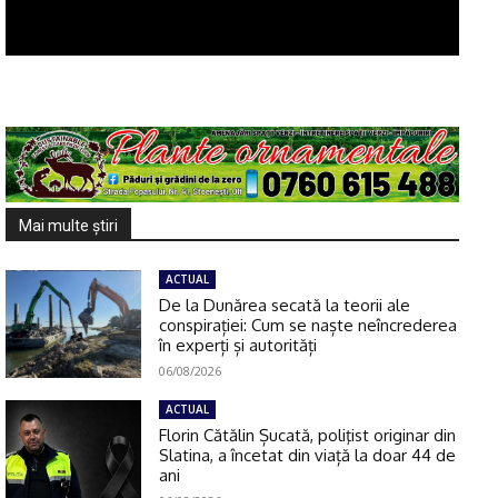
Mai multe ştiri
ACTUAL
De la Dunărea secată la teorii ale
conspirației: Cum se naște neîncrederea
în experți și autorități
06/08/2026
ACTUAL
Florin Cătălin Șucată, poliţist originar din
Slatina, a încetat din viață la doar 44 de
ani