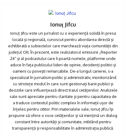
Click pe imagine
Ionuţ Jifcu
Ionuț Jifcu este un jurnalist cu o experiență solidă în presa
locală și regională, cunoscut pentru abordarea directă și
echilibrată a subiectelor care marchează viața comunității din
județul Olt. În prezent, este realizatorul emisiunii „Reporter
24” și al podcastului care îi poartă numele, platforme unde
aduce în fața publicului lideri de opinie, decidenți politici și
oameni cu povești remarcabile. De-a lungul carierei, s-a
specializat în jurnalism politic și administrativ, monitorizând
cu strictețe modul în care sunt gestionați banii publici și
deciziile care influențează direct traiul cetățenilor. Analizele
sale sunt apreciate pentru claritate și pentru capacitatea de
a traduce contextul politic complex în informații ușor de
înțeles pentru cititor. Prin materialele sale, Ionuț Jifcu își
propune să ofere o voce cetățenilor și să mențină un dialog
constant între autorități și comunitate, militând pentru
transparență și responsabilitate în administrația publică.