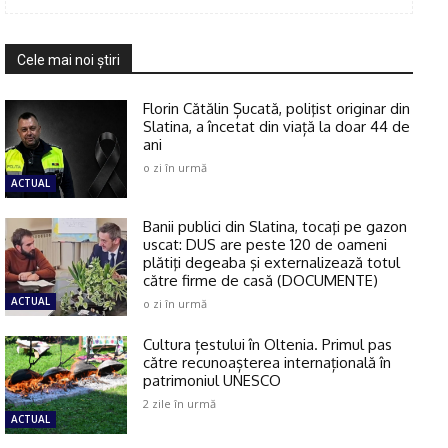
Cele mai noi ştiri
Florin Cătălin Șucată, poliţist originar din
Slatina, a încetat din viață la doar 44 de
ani
o zi în urmă
ACTUAL
Banii publici din Slatina, tocaţi pe gazon
uscat: DUS are peste 120 de oameni
plătiţi degeaba şi externalizează totul
către firme de casă (DOCUMENTE)
ACTUAL
o zi în urmă
Cultura țestului în Oltenia. Primul pas
către recunoașterea internațională în
patrimoniul UNESCO
2 zile în urmă
ACTUAL