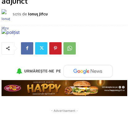
adjunct
scris de
Ionuţ Jifcu
- Advertisement -