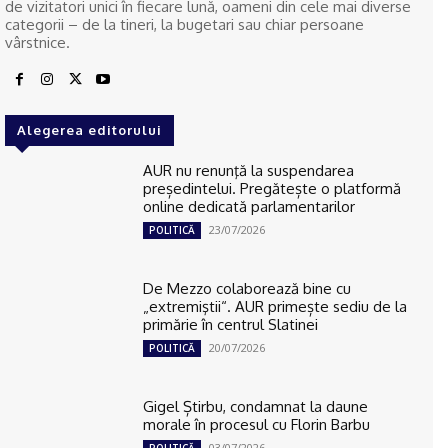
de vizitatori unici în fiecare lună, oameni din cele mai diverse
categorii – de la tineri, la bugetari sau chiar persoane
vârstnice.
Alegerea editorului
AUR nu renunţă la suspendarea
președintelui. Pregătește o platformă
online dedicată parlamentarilor
23/07/2026
POLITICĂ
De Mezzo colaborează bine cu
„extremiştii“. AUR primește sediu de la
primărie în centrul Slatinei
20/07/2026
POLITICĂ
Gigel Știrbu, condamnat la daune
morale în procesul cu Florin Barbu
03/07/2026
POLITICĂ