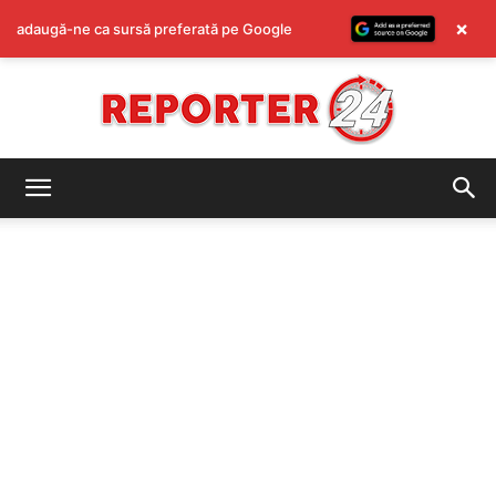
×
adaugă-ne ca sursă preferată pe Google
REPORTER24