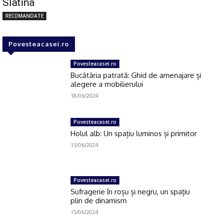
Slatina
RECOMANDATE
Povesteacasei.ro
Povesteacasei.ro
Bucătăria patrată: Ghid de amenajare și
alegere a mobilierului
18/06/2024
Povesteacasei.ro
Holul alb: Un spațiu luminos și primitor
15/06/2024
Povesteacasei.ro
Sufragerie în roșu și negru, un spațiu
plin de dinamism
15/06/2024