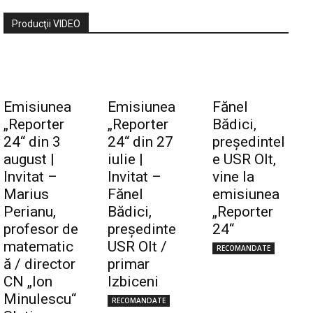
Producţii VIDEO
Emisiunea
Emisiunea
Fănel
„Reporter
„Reporter
Bădici,
24“ din 3
24“ din 27
preşedintel
august |
iulie |
e USR Olt,
Invitat –
Invitat –
vine la
Marius
Fănel
emisiunea
Perianu,
Bădici,
„Reporter
profesor de
preşedinte
24“
matematic
USR Olt /
RECOMANDATE
ă / director
primar
CN „Ion
Izbiceni
Minulescu“
RECOMANDATE