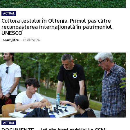
ACTUAL
Cultura țestului în Oltenia. Primul pas către
recunoașterea internațională în patrimoniul
UNESCO
Ionuţ Jifcu
-
05/08/2026
ACTUAL
DOCUMENTE – Jaf din bani publici la CSM