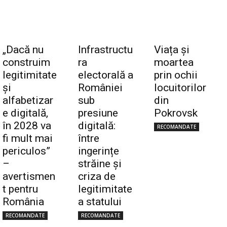
„Dacă nu
Infrastructu
Viața și
construim
ra
moartea
legitimitate
electorală a
prin ochii
și
României
locuitorilor
alfabetizar
sub
din
e digitală,
presiune
Pokrovsk
în 2028 va
digitală:
RECOMANDATE
fi mult mai
între
periculos”
ingerințe
–
străine și
avertismen
criza de
t pentru
legitimitate
România
a statului
RECOMANDATE
RECOMANDATE