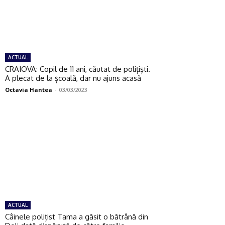
ACTUAL
CRAIOVA: Copil de 11 ani, căutat de polițiști.
A plecat de la școală, dar nu ajuns acasă
Octavia Hantea
-
03/03/2023
ACTUAL
Câinele polițist Tama a găsit o bătrână din