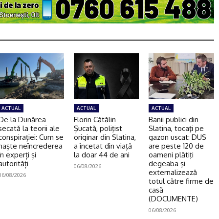
ACTUAL
ACTUAL
ACTUAL
De la Dunărea
Florin Cătălin
Banii publici din
secată la teorii ale
Șucată, poliţist
Slatina, tocaţi pe
conspirației: Cum se
originar din Slatina,
gazon uscat: DUS
naște neîncrederea
a încetat din viață
are peste 120 de
în experți și
la doar 44 de ani
oameni plătiţi
autorități
degeaba şi
06/08/2026
externalizează
06/08/2026
totul către firme de
casă
(DOCUMENTE)
06/08/2026