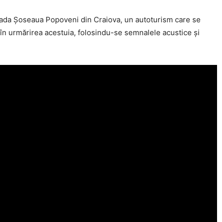
 strada Șoseaua Popoveni din Craiova, un autoturism care se
 în urmărirea acestuia, folosindu-se semnalele acustice și