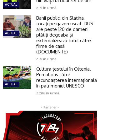
din viață la doar 44 de ani
ACTUAL
o zi în urmă
Banii publici din Slatina,
tocaţi pe gazon uscat: DUS
are peste 120 de oameni
ACTUAL
plătiţi degeaba şi
externalizează totul către
firme de casă
(DOCUMENTE)
o zi în urmă
Cultura țestului în Oltenia.
Primul pas către
recunoașterea internațională
ACTUAL
în patrimoniul UNESCO
2 zile în urmă
- Partener -