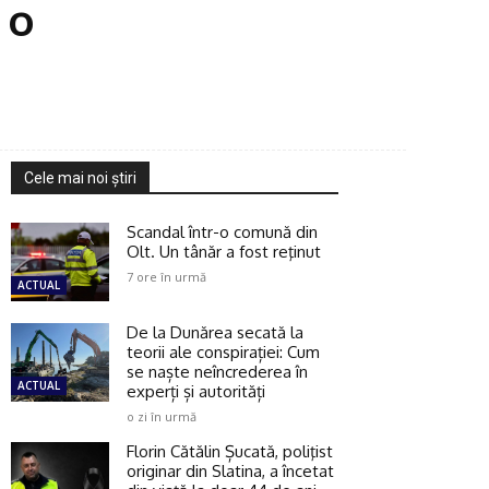
 o
Cele mai noi ştiri
Scandal într-o comună din
Olt. Un tânăr a fost reţinut
7 ore în urmă
ACTUAL
De la Dunărea secată la
teorii ale conspirației: Cum
se naște neîncrederea în
ACTUAL
experți și autorități
o zi în urmă
Florin Cătălin Șucată, poliţist
originar din Slatina, a încetat