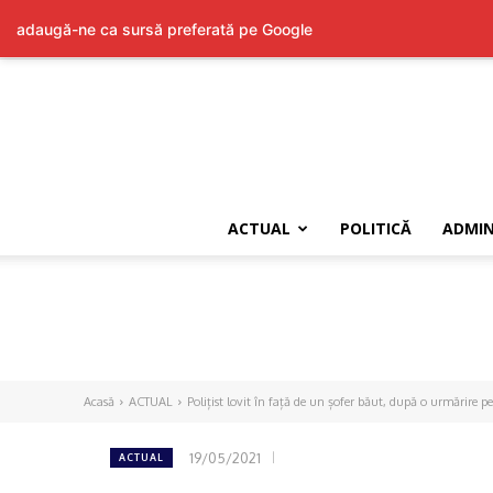
adaugă-ne ca sursă preferată pe Google
ACTUAL
POLITICĂ
ADMIN
Acasă
ACTUAL
Polițist lovit în față de un șofer băut, după o urmărire pe.
19/05/2021
ACTUAL