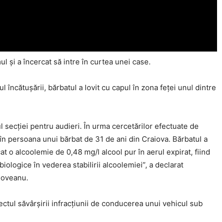
ul şi a încercat să intre în curtea unei case.
tul încătuşării, bărbatul a lovit cu capul în zona feţei unul dintre
ul secţiei pentru audieri. În urma cercetărilor efectuate de
Click pe imagine
to în persoana unui bărbat de 31 de ani din Craiova. Bărbatul a
cat o alcoolemie de 0,48 mg/l alcool pur în aerul expirat, fiind
iologice în vederea stabilirii alcoolemiei”, a declarat
adoveanu.
ectul săvârşirii infracţiunii de conducerea unui vehicul sub