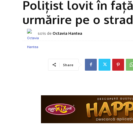
Polițist lovit în fa
urmărire pe o strad
scris de
Octavia Hantea
Share