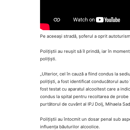
Pe aceeaşi stradă, șoferul a oprit autoturism
Poliţiştii au reuşit să îl prindă, iar în momen
poliţişti.
„Ulterior, cel în cauză a fiind condus la sedi
poliţişti, a fost identificat conducătorul au
fost testat cu aparatul alcooltest care a indi
condus la spital pentru recoltarea de probe b
purtătorul de cuvânt al IPJ Dolj, Mihaela S
Poliţiştii au întocmit un dosar penal sub asp
influenţa băuturilor alcoolice.