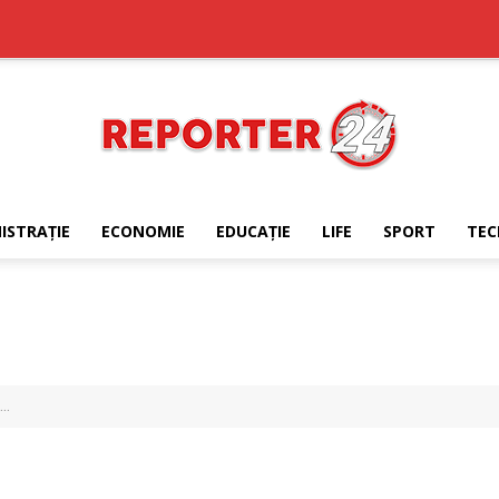
ISTRAŢIE
ECONOMIE
EDUCAŢIE
LIFE
SPORT
TEC
REPORTER24
..