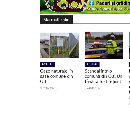
Mai multe ştiri
ACTUAL
ACTUAL
Gaze naturale, în
Scandal într-o
şase comune din
comună din Olt. Un
Olt
tânăr a fost reţinut
07/08/2026
07/08/2026