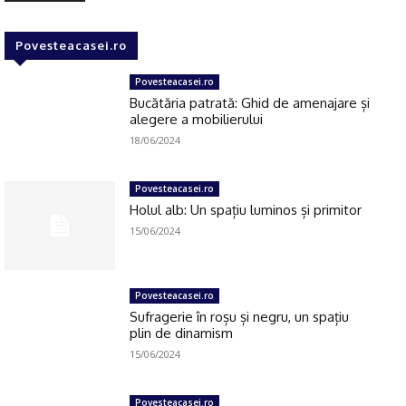
Povesteacasei.ro
Povesteacasei.ro
Bucătăria patrată: Ghid de amenajare și
alegere a mobilierului
18/06/2024
Povesteacasei.ro
Holul alb: Un spațiu luminos și primitor
15/06/2024
Povesteacasei.ro
Sufragerie în roșu și negru, un spațiu
plin de dinamism
15/06/2024
Povesteacasei.ro