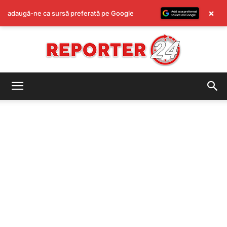
×
adaugă-ne ca sursă preferată pe Google
REPORTER24