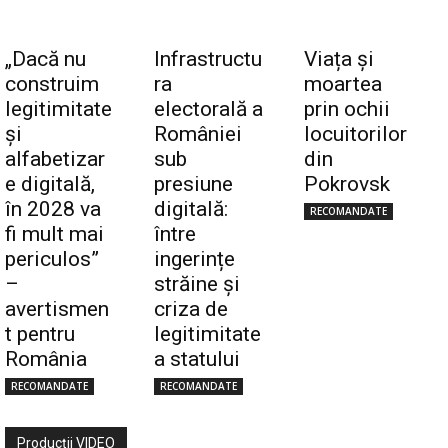
„Dacă nu
Infrastructu
Viața și
construim
ra
moartea
legitimitate
electorală a
prin ochii
și
României
locuitorilor
alfabetizar
sub
din
e digitală,
presiune
Pokrovsk
în 2028 va
digitală:
RECOMANDATE
fi mult mai
între
periculos”
ingerințe
–
străine și
avertismen
criza de
t pentru
legitimitate
România
a statului
RECOMANDATE
RECOMANDATE
Producţii VIDEO