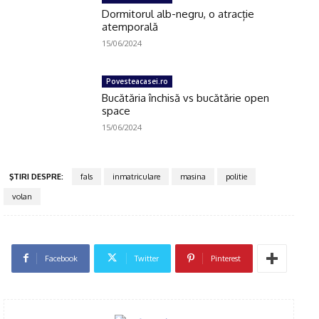
Dormitorul alb-negru, o atracție
atemporală
15/06/2024
Povesteacasei.ro
Bucătăria închisă vs bucătărie open
space
15/06/2024
ŞTIRI DESPRE:
fals
inmatriculare
masina
politie
volan
Click pe imagine
Facebook
Twitter
Pinterest