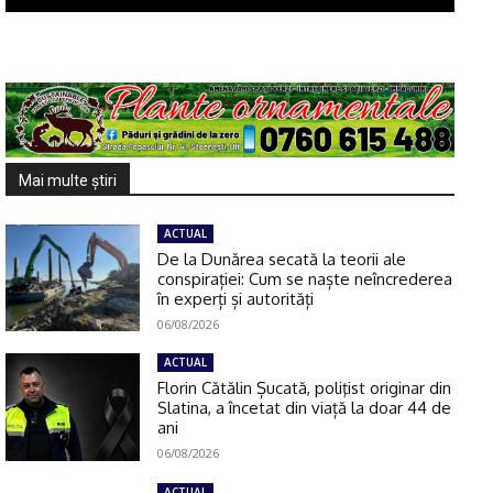
Mai multe ştiri
ACTUAL
De la Dunărea secată la teorii ale
conspirației: Cum se naște neîncrederea
în experți și autorități
06/08/2026
ACTUAL
Florin Cătălin Șucată, poliţist originar din
Slatina, a încetat din viață la doar 44 de
ani
06/08/2026
ACTUAL