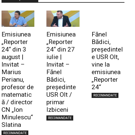
Emisiunea
Emisiunea
Fănel
„Reporter
„Reporter
Bădici,
24“ din 3
24“ din 27
preşedintel
august |
iulie |
e USR Olt,
Invitat –
Invitat –
vine la
Marius
Fănel
emisiunea
Perianu,
Bădici,
„Reporter
profesor de
preşedinte
24“
matematic
USR Olt /
RECOMANDATE
ă / director
primar
CN „Ion
Izbiceni
Minulescu“
RECOMANDATE
Slatina
RECOMANDATE