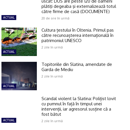
uscat: DUS are peste 120 de oameni
plătiţi degeaba şi externalizează totul
către firme de casă (DOCUMENTE)
ACTUAL
20 de ore în urmă
Cultura țestului în Oltenia. Primul pas
către recunoașterea internațională în
patrimoniul UNESCO
2 zile în urmă
ACTUAL
Topitoriile din Slatina, amendate de
Garda de Mediu
2 zile în urmă
ACTUAL
Scandal violent la Slatina: Polițist lovit
cu pumnul în față în timpul unei
intervenții, iar agresorul susține că a
fost bătut
ACTUAL
2 zile în urmă