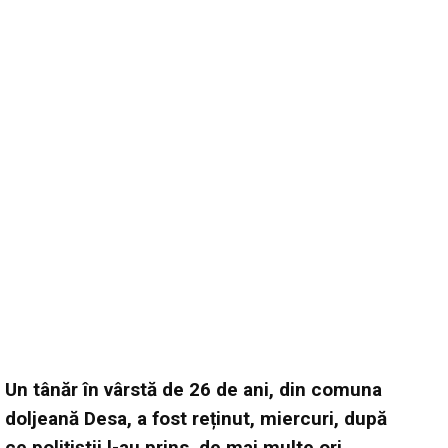
Un tânăr în vârstă de 26 de ani, din comuna
doljeană Desa, a fost reținut, miercuri, după
ce polițiștii l-au prins, de mai multe ori,