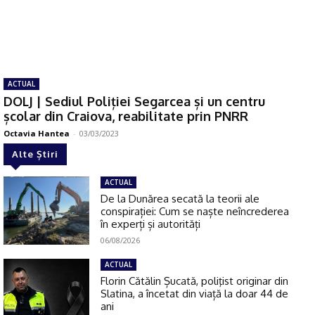
ACTUAL
DOLJ | Sediul Poliției Segarcea și un centru
școlar din Craiova, reabilitate prin PNRR
Octavia Hantea
-
03/03/2023
Alte Știri
ACTUAL
De la Dunărea secată la teorii ale
conspirației: Cum se naște neîncrederea
în experți și autorități
06/08/2026
ACTUAL
Florin Cătălin Șucată, poliţist originar din
Slatina, a încetat din viață la doar 44 de
ani