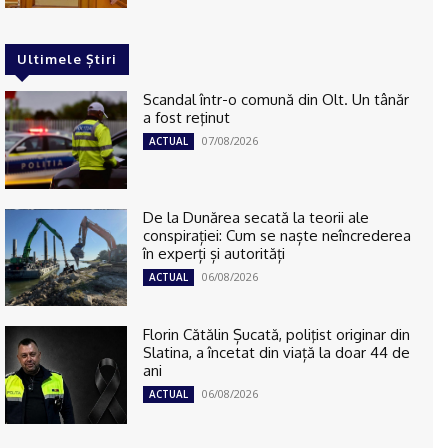
Ultimele Știri
Scandal într-o comună din Olt. Un tânăr
a fost reţinut
07/08/2026
ACTUAL
De la Dunărea secată la teorii ale
conspirației: Cum se naște neîncrederea
în experți și autorități
06/08/2026
ACTUAL
Florin Cătălin Șucată, poliţist originar din
Slatina, a încetat din viață la doar 44 de
ani
06/08/2026
ACTUAL