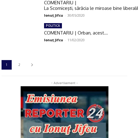
COMENTARIU |
La Scorniceşti, sărăcia le miroase bine liberali
Ionuţ Jifcu
-
30/05/2020
POLITICĂ
COMENTARIU | Orban, acest…
Ionuţ Jifcu
-
11/02/2020
1
2
- Advertisement -