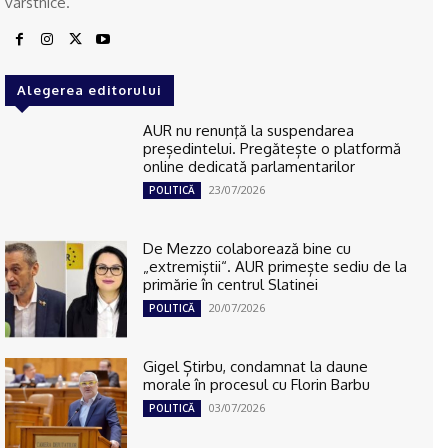
vârstnice.
Alegerea editorului
AUR nu renunţă la suspendarea
președintelui. Pregătește o platformă
online dedicată parlamentarilor
23/07/2026
POLITICĂ
De Mezzo colaborează bine cu
„extremiştii“. AUR primește sediu de la
primărie în centrul Slatinei
20/07/2026
POLITICĂ
Gigel Știrbu, condamnat la daune
morale în procesul cu Florin Barbu
03/07/2026
POLITICĂ