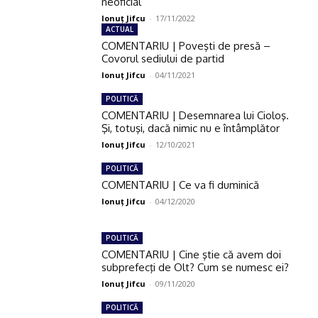
neoficial
Ionuţ Jifcu
-
17/11/2022
ACTUAL
COMENTARIU | Poveşti de presă –
Covorul sediului de partid
Ionuţ Jifcu
-
04/11/2021
POLITICĂ
COMENTARIU | Desemnarea lui Cioloş.
Şi, totuşi, dacă nimic nu e întâmplător
Ionuţ Jifcu
-
12/10/2021
POLITICĂ
COMENTARIU | Ce va fi duminică
Ionuţ Jifcu
-
04/12/2020
POLITICĂ
COMENTARIU | Cine ştie că avem doi
subprefecţi de Olt? Cum se numesc ei?
Ionuţ Jifcu
-
09/11/2020
POLITICĂ