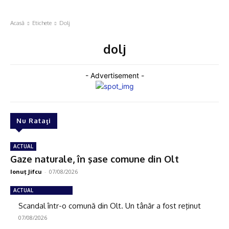
Acasă
Etichete
Dolj
dolj
- Advertisement -
Nu Rataţi
ACTUAL
Gaze naturale, în şase comune din Olt
Ionuţ Jifcu
-
07/08/2026
ACTUAL
Scandal într-o comună din Olt. Un tânăr a fost reţinut
07/08/2026