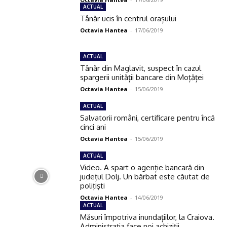
ACTUAL
Tânăr ucis în centrul orașului
Octavia Hantea
-
17/06/2019
ACTUAL
Tânăr din Maglavit, suspect în cazul
spargerii unității bancare din Moțăței
Octavia Hantea
-
15/06/2019
ACTUAL
Salvatorii români, certificare pentru încă
cinci ani
Octavia Hantea
-
15/06/2019
ACTUAL
Video. A spart o agenție bancară din
județul Dolj. Un bărbat este căutat de
poliţişti
Octavia Hantea
-
14/06/2019
ACTUAL
Măsuri împotriva inundațiilor, la Craiova.
Administrația face noi achiziții