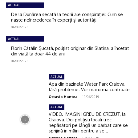
ACTUAL
De la Dunărea secată la teorii ale conspirației: Cum se
naște neîncrederea în experți și autorități
06/08/2026
ACTUAL
Florin Cătălin Șucată, poliţist originar din Slatina, a încetat
din viață la doar 44 de ani
06/08/2026
ACTUAL
Apa din bazinele Water Park Craiova,
fără probleme. Vor mai urma controale
Octavia Hantea
-
19/06/2019
ACTUAL
VIDEO. IMAGINI GREU DE CREZUT, la
Craiova. Doi polițiști locali trec
nepăsători pe lângă un bărbat care se
sprijină în mâini pentru a se...
Octavia Hantea
-
17/06/2019