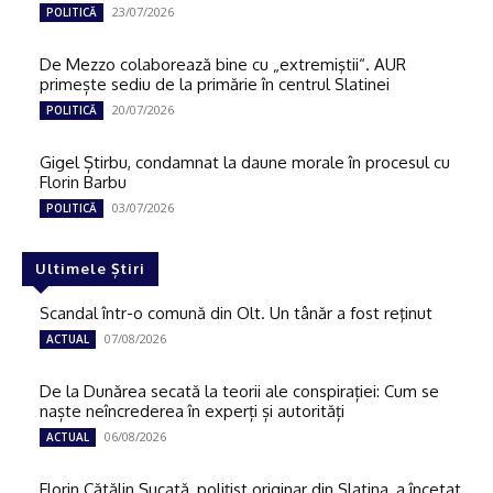
23/07/2026
POLITICĂ
De Mezzo colaborează bine cu „extremiştii“. AUR
primește sediu de la primărie în centrul Slatinei
20/07/2026
POLITICĂ
Gigel Știrbu, condamnat la daune morale în procesul cu
Florin Barbu
03/07/2026
POLITICĂ
Ultimele Știri
Scandal într-o comună din Olt. Un tânăr a fost reţinut
07/08/2026
ACTUAL
De la Dunărea secată la teorii ale conspirației: Cum se
naște neîncrederea în experți și autorități
06/08/2026
ACTUAL
Florin Cătălin Șucată, poliţist originar din Slatina, a încetat