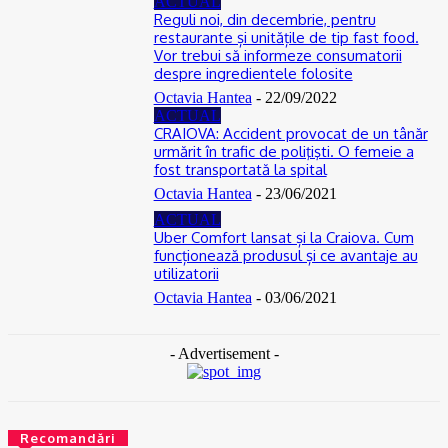
ACTUAL
Reguli noi, din decembrie, pentru
restaurante și unitățile de tip fast food.
Vor trebui să informeze consumatorii
despre ingredientele folosite
Octavia Hantea
-
22/09/2022
ACTUAL
CRAIOVA: Accident provocat de un tânăr
urmărit în trafic de poliţişti. O femeie a
fost transportată la spital
Octavia Hantea
-
23/06/2021
ACTUAL
Uber Comfort lansat și la Craiova. Cum
funcționează produsul și ce avantaje au
utilizatorii
Octavia Hantea
-
03/06/2021
- Advertisement -
Recomandări