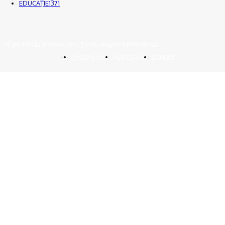
EDUCAŢIE
1371
© JFK Media & More SRL. Toate drepturile rezervate.
Despre noi
Publicitate
Contact