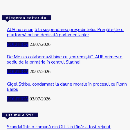
Alegerea editorului
AUR nu renunţă la suspendarea președintelui. Pregătește o
platformă online dedicată parlamentarilor
POLITICĂ
23/07/2026
De Mezzo colaborează bine cu „extremiştii“. AUR primește
sediu de la primărie în centrul Slatinei
POLITICĂ
20/07/2026
Gigel Știrbu, condamnat la daune morale în procesul cu Florin
Barbu
POLITICĂ
03/07/2026
Ultimele Știri
Scandal într-o comună din Olt. Un tânăr a fost reţinut