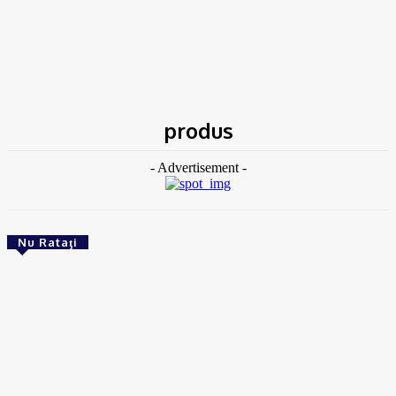
Acasă
Etichete
Produs
produs
- Advertisement -
Nu Rataţi
ACTUAL
Gaze naturale, în şase comune din Olt
Ionuţ Jifcu
-
07/08/2026