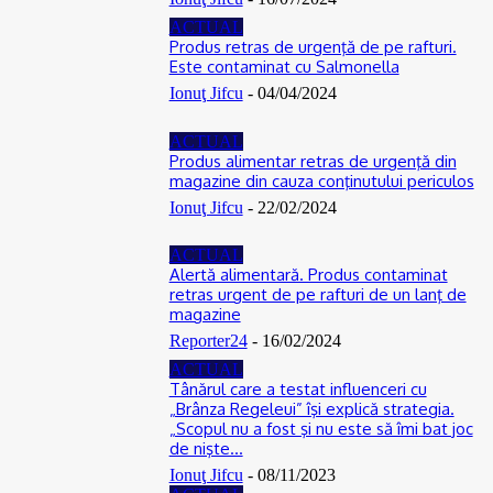
ACTUAL
Produs retras de urgenţă de pe rafturi.
Este contaminat cu Salmonella
Ionuţ Jifcu
-
04/04/2024
ACTUAL
Produs alimentar retras de urgenţă din
magazine din cauza conţinutului periculos
Ionuţ Jifcu
-
22/02/2024
ACTUAL
Alertă alimentară. Produs contaminat
retras urgent de pe rafturi de un lanţ de
magazine
Reporter24
-
16/02/2024
ACTUAL
Tânărul care a testat influenceri cu
„Brânza Regeleui” îşi explică strategia.
„Scopul nu a fost şi nu este să îmi bat joc
de nişte...
Ionuţ Jifcu
-
08/11/2023