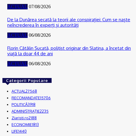
ACTUAL
07/08/2026
De la Dunărea secată la teorii ale conspirației: Cum se naște
neîncrederea în experți și autorități
ACTUAL
06/08/2026
Florin Cătălin Șucată, poliţist originar din Slatina, a încetat din
viață la doar 44 de ani
ACTUAL
06/08/2026
Categorii Populare
ACTUAL
27568
RECOMANDATE
15706
POLITICĂ
3918
ADMINISTRAŢIE
2235
Ziaristi.ro
2188
ECONOMIE
1813
LIFE
1440