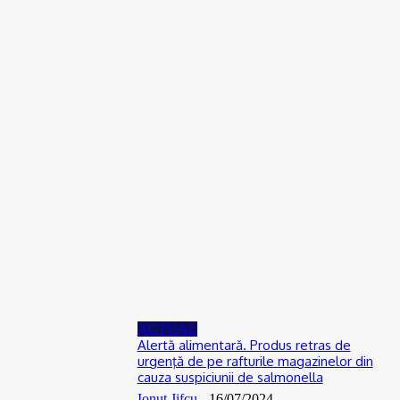
ACTUAL
Scandal într-o comună din Olt. Un tânăr a fost reţinut
07/08/2026
ACTUAL
De la Dunărea secată la teorii ale conspirației: Cum se naște
neîncrederea în experți și autorități
06/08/2026
ACTUAL
Florin Cătălin Șucată, poliţist originar din Slatina, a încetat din
viață la doar 44 de ani
06/08/2026
ACTUAL
Alertă alimentară. Produs retras de
urgenţă de pe rafturile magazinelor din
cauza suspiciunii de salmonella
Ionuţ Jifcu
-
16/07/2024