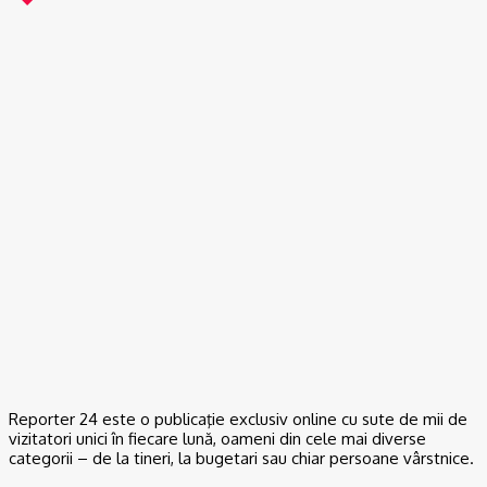
ACTUAL
Gaze naturale, în şase comune din Olt
07/08/2026
ACTUAL
Scandal într-o comună din Olt. Un tânăr a fost reţinut
07/08/2026
ACTUAL
De la Dunărea secată la teorii ale conspirației: Cum se naște
neîncrederea în experți și autorități
06/08/2026
Reporter 24 este o publicaţie exclusiv online cu sute de mii de
vizitatori unici în fiecare lună, oameni din cele mai diverse
categorii – de la tineri, la bugetari sau chiar persoane vârstnice.