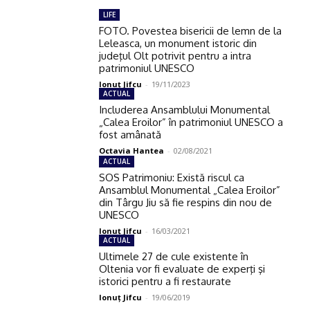
LIFE
FOTO. Povestea bisericii de lemn de la
Leleasca, un monument istoric din
judeţul Olt potrivit pentru a intra
patrimoniul UNESCO
Ionuţ Jifcu
-
19/11/2023
ACTUAL
Includerea Ansamblului Monumental
„Calea Eroilor” în patrimoniul UNESCO a
fost amânată
Octavia Hantea
-
02/08/2021
ACTUAL
SOS Patrimoniu: Există riscul ca
Ansamblul Monumental „Calea Eroilor”
din Târgu Jiu să fie respins din nou de
UNESCO
Ionuţ Jifcu
-
16/03/2021
ACTUAL
Ultimele 27 de cule existente în
Oltenia vor fi evaluate de experţi şi
istorici pentru a fi restaurate
Ionuţ Jifcu
-
19/06/2019