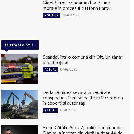
Gigel Știrbu, condamnat la daune
morale în procesul cu Florin Barbu
03/07/2026
POLITICĂ
Ultimele Știri
Scandal într-o comună din Olt. Un tânăr
a fost reţinut
07/08/2026
ACTUAL
De la Dunărea secată la teorii ale
conspirației: Cum se naște neîncrederea
în experți și autorități
06/08/2026
ACTUAL
Florin Cătălin Șucată, poliţist originar din
Slatina, a încetat din viață la doar 44 de