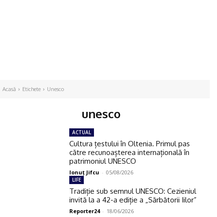
Acasă
Etichete
Unesco
unesco
ACTUAL
Cultura țestului în Oltenia. Primul pas
către recunoașterea internațională în
patrimoniul UNESCO
Ionuţ Jifcu
-
05/08/2026
LIFE
Tradiție sub semnul UNESCO: Cezieniul
invită la a 42-a ediție a „Sărbătorii Iilor”
Reporter24
-
18/06/2026