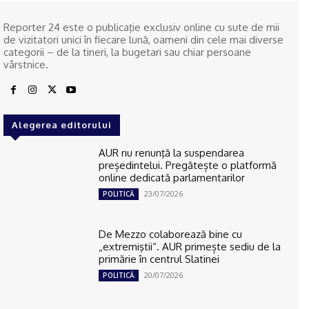
Reporter 24 este o publicaţie exclusiv online cu sute de mii
de vizitatori unici în fiecare lună, oameni din cele mai diverse
categorii – de la tineri, la bugetari sau chiar persoane
vârstnice.
Alegerea editorului
AUR nu renunţă la suspendarea
președintelui. Pregătește o platformă
online dedicată parlamentarilor
23/07/2026
POLITICĂ
De Mezzo colaborează bine cu
„extremiştii“. AUR primește sediu de la
primărie în centrul Slatinei
20/07/2026
POLITICĂ