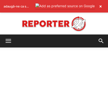
×
adaugă-ne ca sursă preferată pe Google
REPORTER24