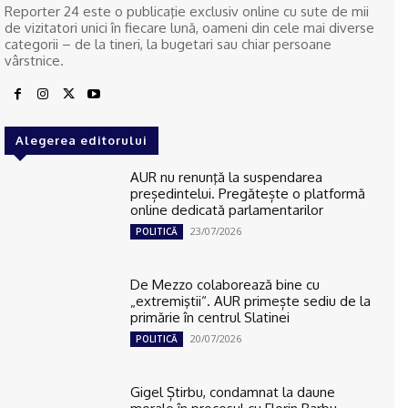
Reporter 24 este o publicaţie exclusiv online cu sute de mii
de vizitatori unici în fiecare lună, oameni din cele mai diverse
categorii – de la tineri, la bugetari sau chiar persoane
vârstnice.
Alegerea editorului
AUR nu renunţă la suspendarea
președintelui. Pregătește o platformă
online dedicată parlamentarilor
23/07/2026
POLITICĂ
De Mezzo colaborează bine cu
„extremiştii“. AUR primește sediu de la
primărie în centrul Slatinei
20/07/2026
POLITICĂ
Gigel Știrbu, condamnat la daune