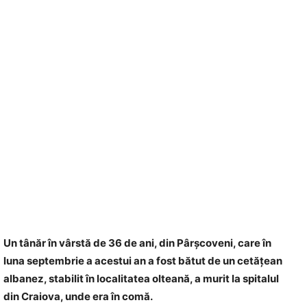
Un tânăr în vârstă de 36 de ani, din Pârşcoveni, care în
luna septembrie a acestui an a fost bătut d
e un cetăţean
albanez, stabilit în localitatea olteană, a murit la spitalul
din Craiova, unde era în comă.