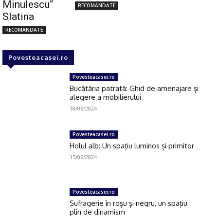
Minulescu“
RECOMANDATE
Slatina
RECOMANDATE
Povesteacasei.ro
Povesteacasei.ro
Bucătăria patrată: Ghid de amenajare și
alegere a mobilierului
18/06/2024
Povesteacasei.ro
Holul alb: Un spațiu luminos și primitor
15/06/2024
Povesteacasei.ro
Sufragerie în roșu și negru, un spațiu
plin de dinamism