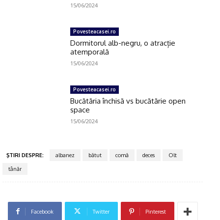
15/06/2024
Povesteacasei.ro
Dormitorul alb-negru, o atracție
atemporală
15/06/2024
Povesteacasei.ro
Bucătăria închisă vs bucătărie open
space
15/06/2024
Click pe imagine
ŞTIRI DESPRE:
albanez
bătut
comă
deces
Olt
tânăr
Facebook
Twitter
Pinterest