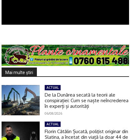
Mai multe ştiri
ACTUAL
De la Dunărea secată la teorii ale
conspirației: Cum se naște neîncrederea
în experți și autorități
06/08/2026
ACTUAL
Florin Cătălin Șucată, poliţist originar din
Slatina, a încetat din viață la doar 44 de