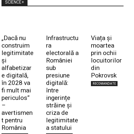
SCIENCE+
„Dacă nu
Infrastructu
Viața și
construim
ra
moartea
legitimitate
electorală a
prin ochii
și
României
locuitorilor
alfabetizar
sub
din
e digitală,
presiune
Pokrovsk
în 2028 va
digitală:
RECOMANDATE
fi mult mai
între
periculos”
ingerințe
–
străine și
avertismen
criza de
t pentru
legitimitate
România
a statului