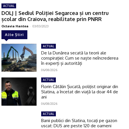
ACTUAL
DOLJ | Sediul Poliției Segarcea și un centru
școlar din Craiova, reabilitate prin PNRR
Octavia Hantea
-
03/03/2023
Alte Știri
ACTUAL
De la Dunărea secată la teorii ale
conspirației: Cum se naște neîncrederea
în experți și autorități
06/08/2026
ACTUAL
Florin Cătălin Șucată, poliţist originar din
Slatina, a încetat din viață la doar 44 de
ani
06/08/2026
ACTUAL
Banii publici din Slatina, tocaţi pe gazon
uscat: DUS are peste 120 de oameni