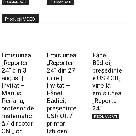
RECOMANDATE
RECOMANDATE
Producţii VIDEO
Emisiunea
Emisiunea
Fănel
„Reporter
„Reporter
Bădici,
24“ din 3
24“ din 27
preşedintel
august |
iulie |
e USR Olt,
Invitat –
Invitat –
vine la
Marius
Fănel
emisiunea
Perianu,
Bădici,
„Reporter
profesor de
preşedinte
24“
matematic
USR Olt /
RECOMANDATE
ă / director
primar
CN „Ion
Izbiceni