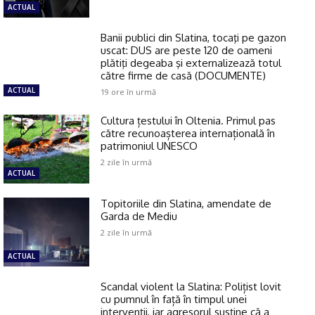
ACTUAL
Banii publici din Slatina, tocaţi pe gazon
uscat: DUS are peste 120 de oameni
plătiţi degeaba şi externalizează totul
către firme de casă (DOCUMENTE)
ACTUAL
19 ore în urmă
Cultura țestului în Oltenia. Primul pas
către recunoașterea internațională în
patrimoniul UNESCO
2 zile în urmă
ACTUAL
Topitoriile din Slatina, amendate de
Garda de Mediu
2 zile în urmă
ACTUAL
Scandal violent la Slatina: Polițist lovit
cu pumnul în față în timpul unei
intervenții, iar agresorul susține că a