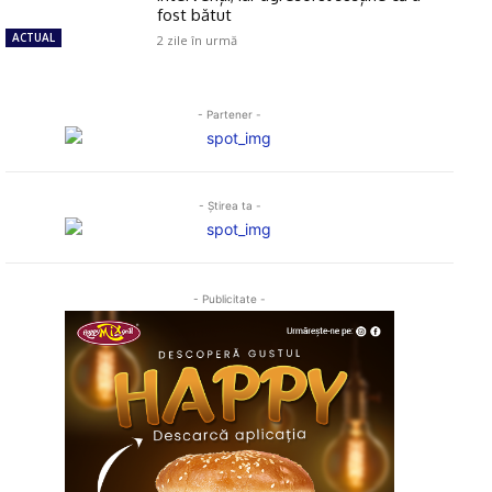
fost bătut
ACTUAL
2 zile în urmă
- Partener -
- Ştirea ta -
- Publicitate -