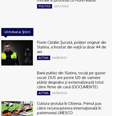
morale în procesul cu Florin Barbu
03/07/2026
POLITICĂ
Ultimele Știri
Florin Cătălin Șucată, poliţist originar din
Slatina, a încetat din viață la doar 44 de
ani
06/08/2026
ACTUAL
Banii publici din Slatina, tocaţi pe gazon
uscat: DUS are peste 120 de oameni
plătiţi degeaba şi externalizează totul
către firme de casă (DOCUMENTE)
06/08/2026
ACTUAL
Cultura țestului în Oltenia. Primul pas
către recunoașterea internațională în
patrimoniul UNESCO