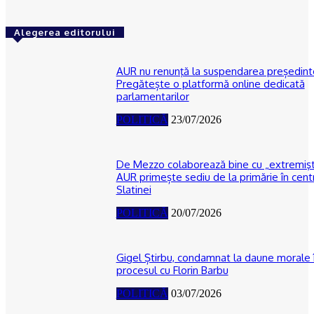
Alegerea editorului
AUR nu renunţă la suspendarea președinte
Pregătește o platformă online dedicată
parlamentarilor
POLITICĂ
23/07/2026
De Mezzo colaborează bine cu „extremişti
AUR primește sediu de la primărie în cent
Slatinei
POLITICĂ
20/07/2026
Gigel Știrbu, condamnat la daune morale 
procesul cu Florin Barbu
POLITICĂ
03/07/2026