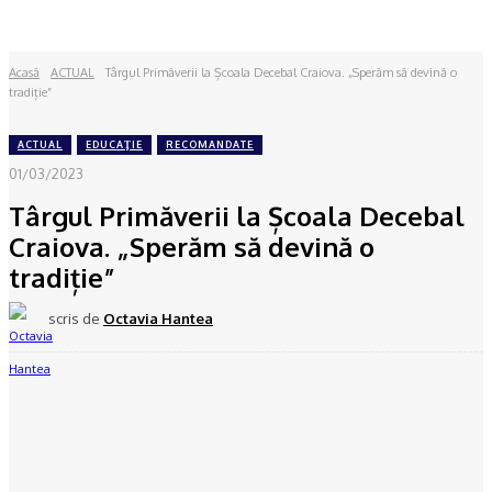
Acasă
ACTUAL
Târgul Primăverii la Școala Decebal Craiova. „Sperăm să devină o
tradiție”
ACTUAL
EDUCAŢIE
RECOMANDATE
01/03/2023
Târgul Primăverii la Școala Decebal
Craiova. „Sperăm să devină o
tradiție”
scris de
Octavia Hantea