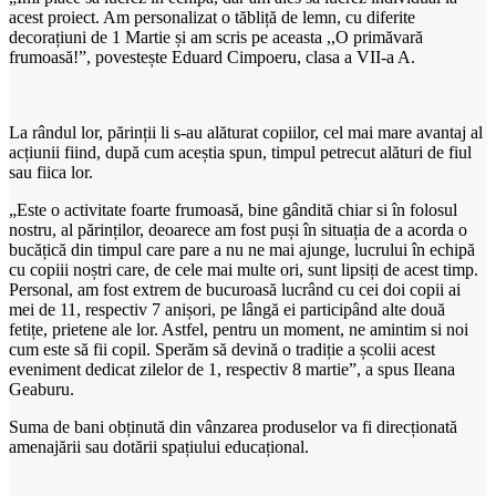
acest proiect. Am personalizat o tăbliță de lemn, cu diferite
decorațiuni de 1 Martie și am scris pe aceasta ,,O primăvară
frumoasă!”, povestește Eduard Cimpoeru, clasa a VII-a A.
La rândul lor, părinții li s-au alăturat copiilor, cel mai mare avantaj al
acțiunii fiind, după cum aceștia spun, timpul petrecut alături de fiul
sau fiica lor.
„Este o activitate foarte frumoasă, bine gândită chiar si în folosul
nostru, al părinților, deoarece am fost puși în situația de a acorda o
bucățică din timpul care pare a nu ne mai ajunge, lucrului în echipă
cu copiii noștri care, de cele mai multe ori, sunt lipsiți de acest timp.
Personal, am fost extrem de bucuroasă lucrând cu cei doi copii ai
mei de 11, respectiv 7 anișori, pe lângă ei participând alte două
fetițe, prietene ale lor. Astfel, pentru un moment, ne amintim si noi
cum este să fii copil. Sperăm să devină o tradiție a școlii acest
eveniment dedicat zilelor de 1, respectiv 8 martie”, a spus Ileana
Geaburu.
Suma de bani obținută din vânzarea produselor va fi direcționată
amenajării sau dotării spațiului educațional.