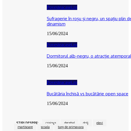
Povesteacasei.ro
Sufragerie în roșu și negru, un spațiu plin d
dinamism
15/06/2024
Povesteacasei.ro
Dormitorul alb-negru, o atracție atempora
15/06/2024
Povesteacasei.ro
Bucătăria închisă vs bucătărie open space
15/06/2024
ŞTIRI DESPRE:
craiova
decebal
dolj
elevi
martisoare
scoala
targ de primavara