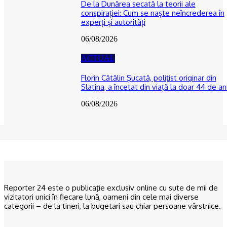
De la Dunărea secată la teorii ale
conspirației: Cum se naște neîncrederea în
experți și autorități
06/08/2026
ACTUAL
Florin Cătălin Șucată, poliţist originar din
Slatina, a încetat din viață la doar 44 de an
06/08/2026
Reporter 24 este o publicaţie exclusiv online cu sute de mii de
vizitatori unici în fiecare lună, oameni din cele mai diverse
categorii – de la tineri, la bugetari sau chiar persoane vârstnice.