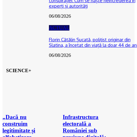
conspirației: Cum se naște neîncrederea în
experți și autorități
06/08/2026
ACTUAL
Florin Cătălin Șucată, poliţist originar din
Slatina, a încetat din viață la doar 44 de an
06/08/2026
SCIENCE+
„Dacă nu
Infrastructura
construim
electorală a
legitimitate și
României sub