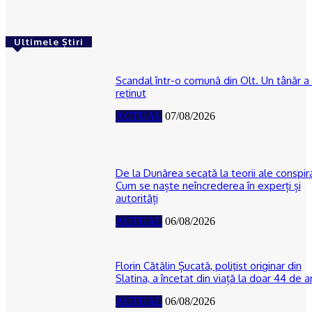
Ultimele Știri
Scandal într-o comună din Olt. Un tânăr a 
reţinut
ACTUAL
07/08/2026
De la Dunărea secată la teorii ale conspira
Cum se naște neîncrederea în experți și
autorități
ACTUAL
06/08/2026
Florin Cătălin Șucată, poliţist originar din
Slatina, a încetat din viață la doar 44 de a
ACTUAL
06/08/2026