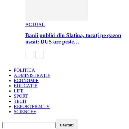
ACTUAL
Banii publici din Slatina, tocaţi pe gazon
uscat: DUS are peste…
POLITICĂ
ADMINISTRAŢIE
ECONOMIE
EDUCAŢIE
LIFE
SPORT
TECH
REPORTER24 TV
SCIENCE+