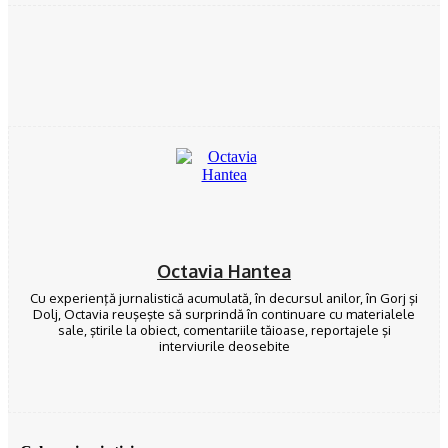
Facebook
Twitter
Pinterest
WhatsApp
Octavia Hantea
Cu experienţă jurnalistică acumulată, în decursul anilor, în Gorj şi
Dolj, Octavia reuşeşte să surprindă în continuare cu materialele
sale, ştirile la obiect, comentariile tăioase, reportajele şi
interviurile deosebite