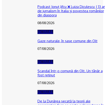
Podcast Ionuţ Jifcu ❌ Luiza Diculescu | 13 an
de jurnalism în Italia și povestea românilor
din diaspora
08/08/2026
ACTUAL
Gaze naturale, în şase comune din Olt
07/08/2026
ACTUAL
Scandal într-o comună din Olt. Un tânăr a
fost reţinut
07/08/2026
ACTUAL
De la Dunărea secată la teorii ale