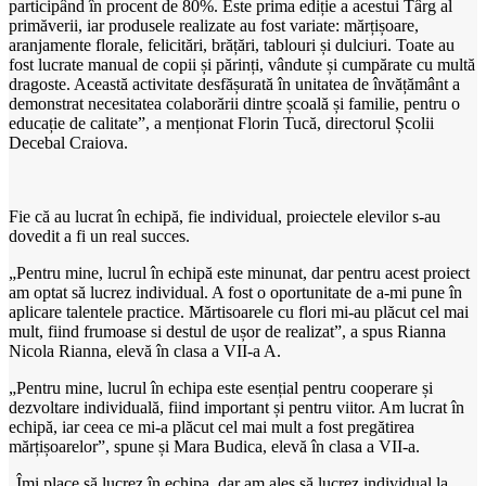
participând în procent de 80%. Este prima ediție a acestui Târg al
primăverii, iar produsele realizate au fost variate: mărțișoare,
aranjamente florale, felicitări, brățări, tablouri și dulciuri. Toate au
fost lucrate manual de copii și părinți, vândute și cumpărate cu multă
dragoste. Această activitate desfășurată în unitatea de învățământ a
demonstrat necesitatea colaborării dintre școală și familie, pentru o
educație de calitate”, a menționat Florin Tucă, directorul Școlii
Decebal Craiova.
Fie că au lucrat în echipă, fie individual, proiectele elevilor s-au
dovedit a fi un real succes.
„Pentru mine, lucrul în echipă este minunat, dar pentru acest proiect
am optat să lucrez individual. A fost o oportunitate de a-mi pune în
aplicare talentele practice. Mărtisoarele cu flori mi-au plăcut cel mai
mult, fiind frumoase si destul de ușor de realizat”, a spus Rianna
Nicola Rianna, elevă în clasa a VII-a A.
„Pentru mine, lucrul în echipa este esențial pentru cooperare și
dezvoltare individuală, fiind important și pentru viitor. Am lucrat în
echipă, iar ceea ce mi-a plăcut cel mai mult a fost pregătirea
mărțișoarelor”, spune și Mara Budica, elevă în clasa a VII-a.
„Îmi place să lucrez în echipa, dar am ales să lucrez individual la