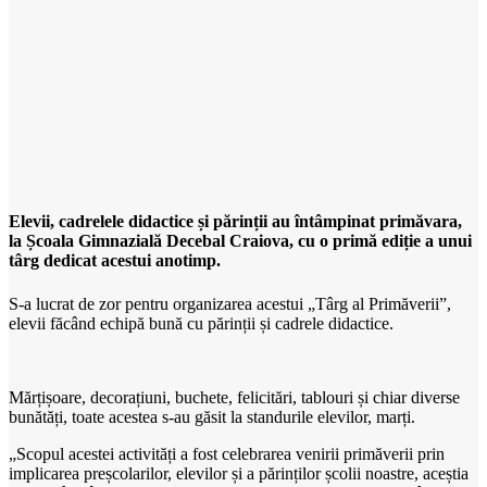
Elevii, cadrelele didactice și părinții au întâmpinat primăvara,
la Școala Gimnazială Decebal Craiova, cu o primă ediție a unui
târg dedicat acestui anotimp.
S-a lucrat de zor pentru organizarea acestui „Târg al Primăverii”,
elevii făcând echipă bună cu părinții și cadrele didactice.
Mărțișoare, decorațiuni, buchete, felicitări, tablouri și chiar diverse
bunătăți, toate acestea s-au găsit la standurile elevilor, marți.
„Scopul acestei activități a fost celebrarea venirii primăverii prin
implicarea preșcolarilor, elevilor și a părinților școlii noastre, aceștia