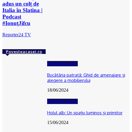
adus un colț de
Italia în Slatina |
Podcast
#IonuţJifcu
Reporter24 TV
Povesteacasei.ro
Povesteacasei.ro
Bucătăria patrată: Ghid de amenajare și
alegere a mobilierului
18/06/2024
Povesteacasei.ro
Holul alb: Un spațiu luminos și primitor
15/06/2024