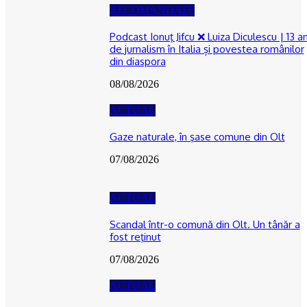
RECOMANDATE
Podcast Ionuţ Jifcu ❌ Luiza Diculescu | 13 an
de jurnalism în Italia și povestea românilor
din diaspora
08/08/2026
ACTUAL
Gaze naturale, în şase comune din Olt
07/08/2026
ACTUAL
Scandal într-o comună din Olt. Un tânăr a
fost reţinut
07/08/2026
ACTUAL