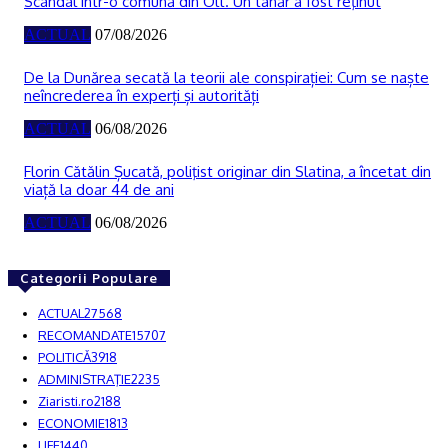
Scandal într-o comună din Olt. Un tânăr a fost reţinut
ACTUAL
07/08/2026
De la Dunărea secată la teorii ale conspirației: Cum se naște
neîncrederea în experți și autorități
ACTUAL
06/08/2026
Florin Cătălin Șucată, poliţist originar din Slatina, a încetat din
viață la doar 44 de ani
ACTUAL
06/08/2026
Categorii Populare
ACTUAL
27568
RECOMANDATE
15707
POLITICĂ
3918
ADMINISTRAŢIE
2235
Ziaristi.ro
2188
ECONOMIE
1813
LIFE
1440