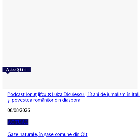
Octavia Hantea
-
03/03/2023
ACTUAL
DOLJ | Sediul Poliției Segarcea și un centru școlar
din Craiova, reabilitate prin PNRR
Octavia Hantea
-
03/03/2023
Alte Știri
RECOMANDATE
Podcast Ionuţ Jifcu ❌ Luiza Diculescu | 13 ani de jurnalism în Itali
și povestea românilor din diaspora
08/08/2026
ACTUAL
Gaze naturale, în şase comune din Olt