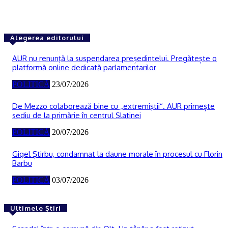
Alegerea editorului
AUR nu renunţă la suspendarea președintelui. Pregătește o
platformă online dedicată parlamentarilor
POLITICĂ
23/07/2026
De Mezzo colaborează bine cu „extremiştii“. AUR primește
sediu de la primărie în centrul Slatinei
POLITICĂ
20/07/2026
Gigel Știrbu, condamnat la daune morale în procesul cu Florin
Barbu
POLITICĂ
03/07/2026
Ultimele Știri