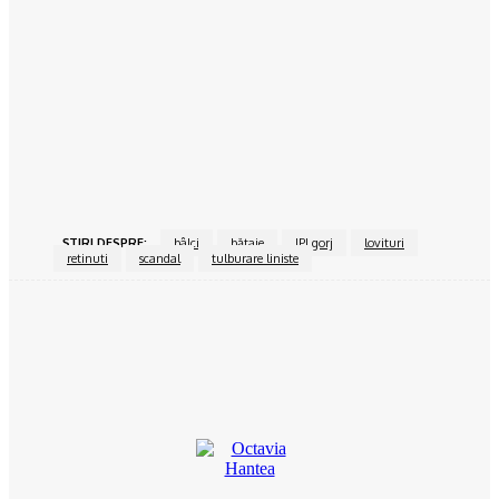
Povesteacasei.ro
Dormitorul alb-negru, o atracție atemporală
15/06/2024
Povesteacasei.ro
Bucătăria închisă vs bucătărie open space
15/06/2024
ŞTIRI DESPRE:
bâlci
bătaie
IPJ gorj
lovituri
retinuti
scandal
tulburare liniste
Facebook
Twitter
Pinterest
WhatsApp