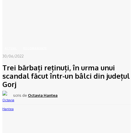
Acasă
ACTUAL
Trei bărbați reținuți, în urma unui scandal făcut într-un bâlci din
județul...
ACTUAL
RECOMANDATE
30/06/2022
Trei bărbați reținuți, în urma unui
scandal făcut într-un bâlci din județul
Gorj
scris de
Octavia Hantea