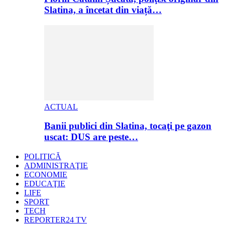
Slatina, a încetat din viață…
ACTUAL
Banii publici din Slatina, tocaţi pe gazon
uscat: DUS are peste…
POLITICĂ
ADMINISTRAŢIE
ECONOMIE
EDUCAŢIE
LIFE
SPORT
TECH
REPORTER24 TV