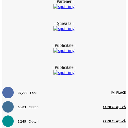
- Partener -
- Ştirea ta -
- Publicitate -
- Publicitate -
ÎMI PLACE
25,220
Fani
CONECTAȚI-VĂ
6,503
Cititori
CONECTAȚI-VĂ
5,245
Cititori