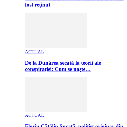
fost reţinut
ACTUAL
De la Dunărea secată la teorii ale
conspirației: Cum se naște…
ACTUAL
Florin Cătălin Șucată, poliţist originar din