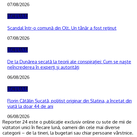
07/08/2026
ACTUAL
Scandal într-o comună din Olt. Un tânăr a fost reţinut
07/08/2026
ACTUAL
De la Dunărea secată la teorii ale conspirației: Cum se naște
neîncrederea în experți și autorități
06/08/2026
ACTUAL
Florin Cătălin Șucată, poliţist originar din Slatina, a încetat din
viață la doar 44 de ani
06/08/2026
Reporter 24 este o publicaţie exclusiv online cu sute de mii de
vizitatori unici în fiecare lună, oameni din cele mai diverse
categorii – de la tineri, la bugetari sau chiar persoane vârstnice.