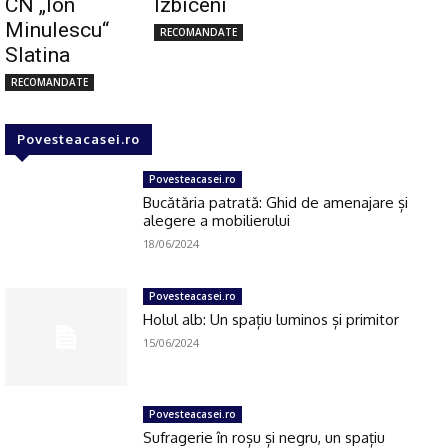
CN „Ion
Izbiceni
Minulescu“
RECOMANDATE
Slatina
RECOMANDATE
Povesteacasei.ro
Povesteacasei.ro
Bucătăria patrată: Ghid de amenajare și
alegere a mobilierului
18/06/2024
Povesteacasei.ro
Holul alb: Un spațiu luminos și primitor
15/06/2024
Povesteacasei.ro
Sufragerie în roșu și negru, un spațiu