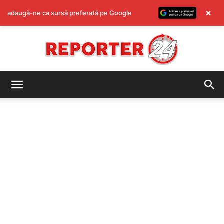
×
adaugă-ne ca sursă preferată pe Google
REPORTER24