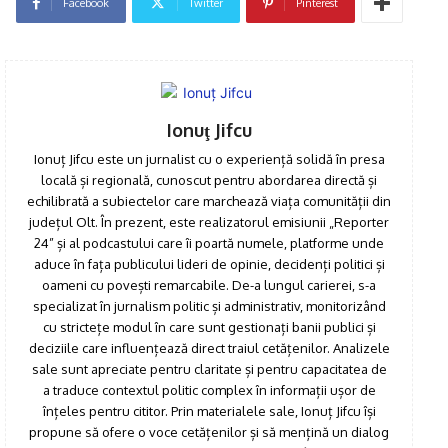
Facebook
Twitter
Pinterest
Click pe imagine
Ionuţ Jifcu
Ionuț Jifcu este un jurnalist cu o experiență solidă în presa
locală și regională, cunoscut pentru abordarea directă și
echilibrată a subiectelor care marchează viața comunității din
județul Olt. În prezent, este realizatorul emisiunii „Reporter
24” și al podcastului care îi poartă numele, platforme unde
aduce în fața publicului lideri de opinie, decidenți politici și
oameni cu povești remarcabile. De-a lungul carierei, s-a
specializat în jurnalism politic și administrativ, monitorizând
cu strictețe modul în care sunt gestionați banii publici și
deciziile care influențează direct traiul cetățenilor. Analizele
sale sunt apreciate pentru claritate și pentru capacitatea de
a traduce contextul politic complex în informații ușor de
înțeles pentru cititor. Prin materialele sale, Ionuț Jifcu își
propune să ofere o voce cetățenilor și să mențină un dialog