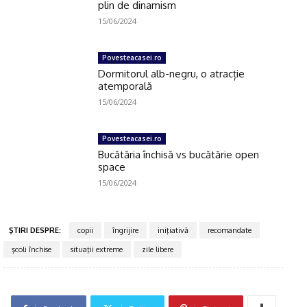
plin de dinamism
15/06/2024
Povesteacasei.ro
Dormitorul alb-negru, o atracție
atemporală
15/06/2024
Povesteacasei.ro
Bucătăria închisă vs bucătărie open
space
15/06/2024
ŞTIRI DESPRE:
copii
îngrijire
iniţiativă
recomandate
şcoli închise
situaţii extreme
zile libere