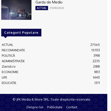
Garda de Mediu
05/08/2026
ACTUAL
Categorii Populare
ACTUAL
27565
RECOMANDATE
15703
POLITICĂ
3918
ADMINISTRAŢIE
2235
Ziaristi.ro
2188
ECONOMIE
1813
LIFE
1440
EDUCAŢIE
1371
© JFK Media & More SRL. Toate drepturile rezervate.
Despre noi
Publicitate
Contact