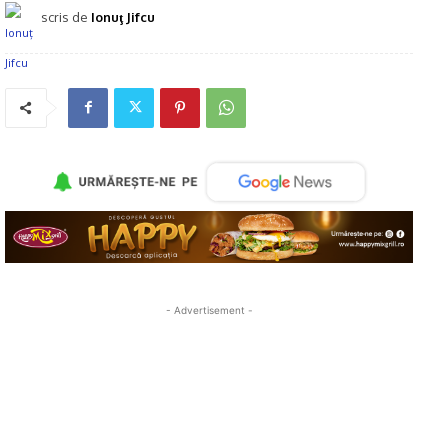
scris de
Ionuţ Jifcu
- Advertisement -