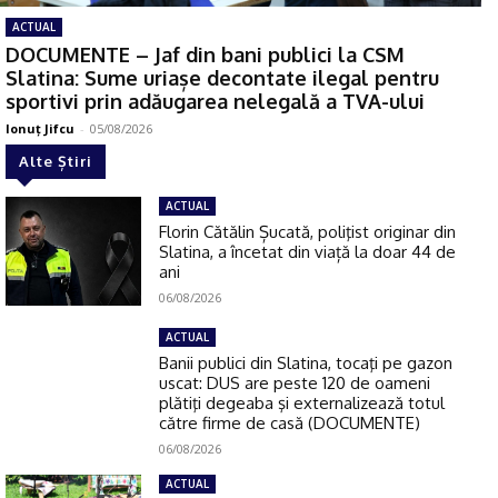
ACTUAL
DOCUMENTE – Jaf din bani publici la CSM
Slatina: Sume uriașe decontate ilegal pentru
sportivi prin adăugarea nelegală a TVA-ului
Ionuţ Jifcu
-
05/08/2026
Alte Știri
ACTUAL
Florin Cătălin Șucată, poliţist originar din
Slatina, a încetat din viață la doar 44 de
ani
06/08/2026
ACTUAL
Banii publici din Slatina, tocaţi pe gazon
uscat: DUS are peste 120 de oameni
plătiţi degeaba şi externalizează totul
către firme de casă (DOCUMENTE)
06/08/2026
ACTUAL