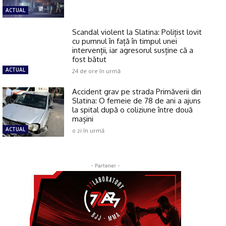
ACTUAL
Scandal violent la Slatina: Polițist lovit
cu pumnul în față în timpul unei
intervenții, iar agresorul susține că a
fost bătut
ACTUAL
24 de ore în urmă
Accident grav pe strada Primăverii din
Slatina: O femeie de 78 de ani a ajuns
la spital după o coliziune între două
mașini
ACTUAL
o zi în urmă
- Partener -