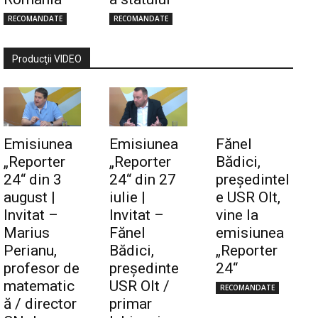
RECOMANDATE
RECOMANDATE
Producţii VIDEO
Emisiunea
Emisiunea
Fănel
„Reporter
„Reporter
Bădici,
24“ din 3
24“ din 27
preşedintel
august |
iulie |
e USR Olt,
Invitat –
Invitat –
vine la
Marius
Fănel
emisiunea
Perianu,
Bădici,
„Reporter
profesor de
preşedinte
24“
matematic
USR Olt /
RECOMANDATE
ă / director
primar