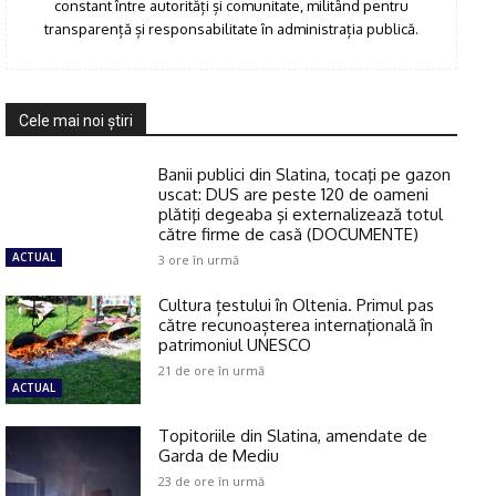
constant între autorități și comunitate, militând pentru
transparență și responsabilitate în administrația publică.
Cele mai noi ştiri
Banii publici din Slatina, tocaţi pe gazon
uscat: DUS are peste 120 de oameni
plătiţi degeaba şi externalizează totul
către firme de casă (DOCUMENTE)
ACTUAL
3 ore în urmă
Cultura țestului în Oltenia. Primul pas
către recunoașterea internațională în
patrimoniul UNESCO
21 de ore în urmă
ACTUAL
Topitoriile din Slatina, amendate de
Garda de Mediu
23 de ore în urmă