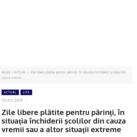
Acasă
ACTUAL
Zile libere plătite pentru părinţi, în situaţia închiderii şcolilor din
cauza vremii...
ACTUAL
LIFE
03/07/2019
Zile libere plătite pentru părinţi, în
situaţia închiderii şcolilor din cauza
vremii sau a altor situaţii extreme