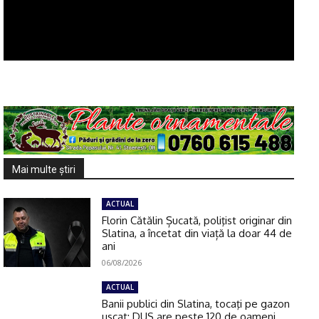
Mai multe ştiri
ACTUAL
Florin Cătălin Șucată, poliţist originar din
Slatina, a încetat din viață la doar 44 de
ani
06/08/2026
ACTUAL
Banii publici din Slatina, tocaţi pe gazon
uscat: DUS are peste 120 de oameni