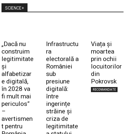
SCIENCE+
„Dacă nu
Infrastructu
Viața și
construim
ra
moartea
legitimitate
electorală a
prin ochii
și
României
locuitorilor
alfabetizar
sub
din
e digitală,
presiune
Pokrovsk
în 2028 va
digitală:
RECOMANDATE
fi mult mai
între
periculos”
ingerințe
–
străine și
avertismen
criza de
t pentru
legitimitate
România
a statului